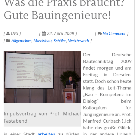
Was die Praxis braucht?
Gute Bauingenieure!
UVS
22. April 2009
No Comment
Allgemeines
Massivbau
Schüler
Wettbewerb
Der Deutsche
Bautechniktag 2009
findet morgen und am
Freitag in Dresden
statt. Doch schon heute
klang das Leit-Thema
„Bau – Kompetenz im
Dialog“ beim
Kolloquium für
Impulsvortrag von Prof. Michael
Jungingenieure an. Prof.
Fastabend
Manfred Curbach („Ich
habe das große Glück,
in einer Stadt
arbeiten
zu dürfen, in der andere Urlaub