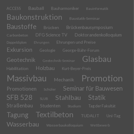
Bauball
ACCESS
Bauharmoniker
Bauinformatik
Baukonstruktion
Baustatik-Seminar
Baustoffe
Brückenbausymposium
Brücken
DFG Science TV
Doktorandenkolloquium
Carbonbeton
Ehrungen und Preise
Doppeldiplom
Ehrungen
Exkursion
Geologie
George-Bähr-Forum
Glasbau
Geotechnik
Geotechnik-Seminar
Holzbau
Habilitation
Kurt-Beyer-Preis
Massivbau
Promotion
Mechanik
Seminar für Bauwesen
Promotionen
Schüler
SFB 528
Stahlbau
Statik
SLUB
Straßenbau
Studenten
Tag der Fakultät
Studium
Textilbeton
Tagung
TUDALIT
Uni-Tag
Wasserbau
Wasserbaukolloquium
Wettbewerb