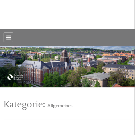
Weblog der Dresdner Bauingenieure · Seit 2002
BauBlog TU
Dresden
Kategorie:
Allgemeines