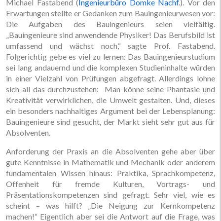
Michael Fastabend (
Ingenieurbüro Domke Nachf
.). Vor den
Erwartungen stellte er Gedanken zum Bauingenieurwesen vor:
Die Aufgaben des Bauingenieurs seien vielfältig.
„Bauingenieure sind anwendende Physiker! Das Berufsbild ist
umfassend und wächst noch,“ sagte Prof. Fastabend.
Folgerichtig gebe es viel zu lernen: Das Bauingenieurstudium
sei lang andauernd und die komplexen Studieninhalte würden
in einer Vielzahl von Prüfungen abgefragt. Allerdings lohne
sich all das durchzustehen: Man könne seine Phantasie und
Kreativität verwirklichen, die Umwelt gestalten. Und, dieses
ein besonders nachhaltiges Argument bei der Lebensplanung:
Bauingenieure sind gesucht, der Markt sieht sehr gut aus für
Absolventen.
Anforderung der Praxis an die Absolventen gehe aber über
gute Kenntnisse in Mathematik und Mechanik oder anderem
fundamentalen Wissen hinaus: Praktika, Sprachkompetenz,
Offenheit für fremde Kulturen, Vortrags- und
Präsentationskompetenzen sind gefragt. Sehr viel, wie es
scheint – was hilft? „Die Neigung zur Kernkompetenz
machen!“ Eigentlich aber sei die Antwort auf die Frage, was