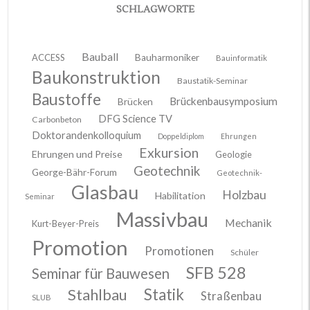
SCHLAGWORTE
Bauball
ACCESS
Bauharmoniker
Bauinformatik
Baukonstruktion
Baustatik-Seminar
Baustoffe
Brückenbausymposium
Brücken
DFG Science TV
Carbonbeton
Doktorandenkolloquium
Doppeldiplom
Ehrungen
Exkursion
Ehrungen und Preise
Geologie
Geotechnik
George-Bähr-Forum
Geotechnik-
Glasbau
Holzbau
Habilitation
Seminar
Massivbau
Mechanik
Kurt-Beyer-Preis
Promotion
Promotionen
Schüler
SFB 528
Seminar für Bauwesen
Stahlbau
Statik
Straßenbau
SLUB