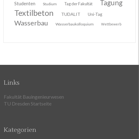
Tagung
Studenten
Tag der Fakultät
Studium
Textilbeton
TUDALIT
Uni-Tag
Wasserbau
Wasserbaukolloquium
Wettbewerb
Links
Fakultät Bauingenieurwesen
TU Dresden Startseite
Kategorien