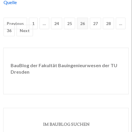
Quelle
Post
Previous
1
…
24
25
26
27
28
…
navigation
36
Next
BauBlog der Fakultät Bauingenieurwesen der TU
Dresden
IM BAUBLOG SUCHEN