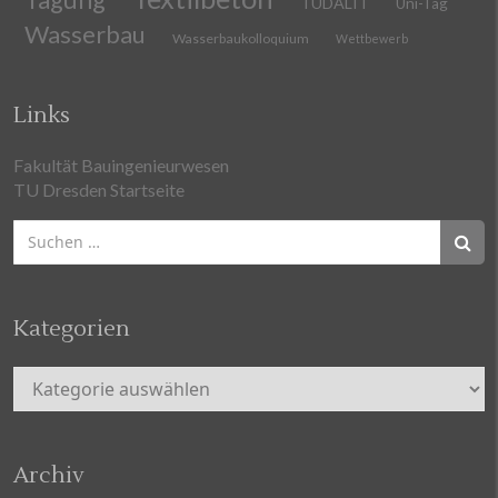
TUDALIT
Uni-Tag
Wasserbau
Wasserbaukolloquium
Wettbewerb
Links
Fakultät Bauingenieurwesen
TU Dresden Startseite
Suchen
nach:
Kategorien
Kategorien
Archiv