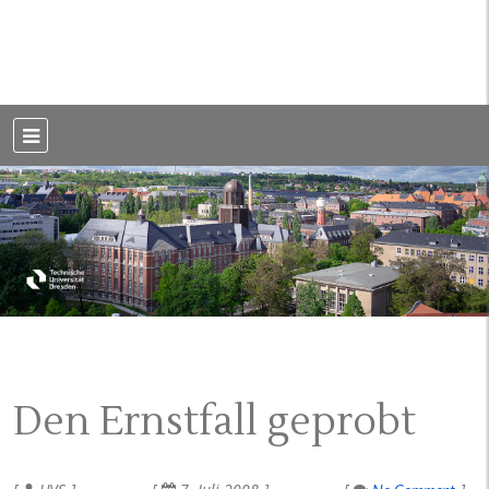
Weblog der Dresdner Bauingenieure · Seit 2002
BauBlog TU
Dresden
Den Ernstfall geprobt