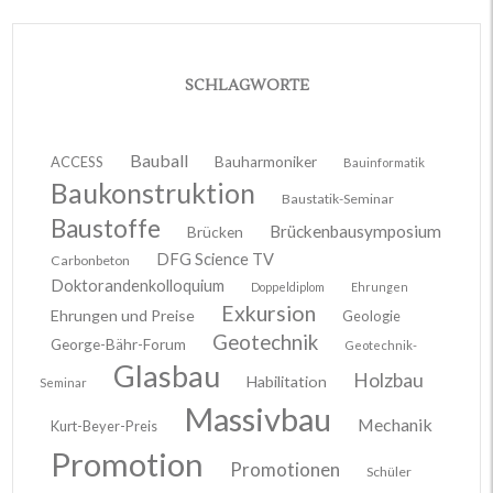
SCHLAGWORTE
Bauball
ACCESS
Bauharmoniker
Bauinformatik
Baukonstruktion
Baustatik-Seminar
Baustoffe
Brückenbausymposium
Brücken
DFG Science TV
Carbonbeton
Doktorandenkolloquium
Doppeldiplom
Ehrungen
Exkursion
Ehrungen und Preise
Geologie
Geotechnik
George-Bähr-Forum
Geotechnik-
Glasbau
Holzbau
Habilitation
Seminar
Massivbau
Mechanik
Kurt-Beyer-Preis
Promotion
Promotionen
Schüler