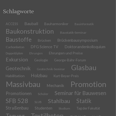
Schlagworte
Bauball
ACCESS
Bauharmoniker
Bauinformatik
Baukonstruktion
Baustatik-Seminar
Baustoffe
Brückenbausymposium
Brücken
DFG Science TV
Doktorandenkolloquium
Carbonbeton
Ehrungen und Preise
Doppeldiplom
Ehrungen
Exkursion
Geologie
George-Bähr-Forum
Glasbau
Geotechnik
Geotechnik-Seminar
Holzbau
Habilitation
Kurt-Beyer-Preis
Massivbau
Promotion
Mechanik
Seminar für Bauwesen
Promotionen
Schüler
SFB 528
Stahlbau
Statik
SLUB
Straßenbau
Studenten
Tag der Fakultät
Studium
Textilbeton
Tagung