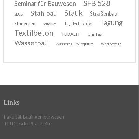
SFB 528
Seminar für Bauwesen
Stahlbau
Statik
Straßenbau
SLUB
Tagung
Studenten
Tag der Fakultät
Studium
Textilbeton
TUDALIT
Uni-Tag
Wasserbau
Wasserbaukolloquium
Wettbewerb
Links
Fakultät Bauingenieurwesen
TU Dresden Startseite