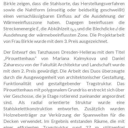
Birkle zeigen, dass die Stahlsorte, das Herstellungsverfahren
sowie die Nahtform (einseitig oder beidseitig geschweißt)
einen vernachlässigbaren Einfluss auf die Ausdehnung der
Wärmeeinflusszone haben. Dagegen beeinflussen die
Streckenenergie
E
, die Abkühlzeit 𝑡
und die Blechdicke 𝑑 die
8/5
Ausdehnung der wärmebeeinflussten Zone. Die Projektarbeit
von Frau Birkle wurde mit dem 3. Preis ausgezeichnet.
Der Entwurf des Tanzhauses Dresden-Hellerau mit dem Titel
„Pirouettenhaus“ von Mariana Kalmykova und Daniel
Zaharescu von der Fakultät Architektur und Landschaft wurde
mit dem 2. Preis gewürdigt. Die Arbeit des Duos überzeugte
durch die Ausgewogenheit von architektonischer Gestaltung,
Funktionalität und gestaltgebender Tragstruktur. Das
Pirouettenhaus mit polygonalem Grundriss erstreckt sich über
vier Geschosse, die je Etage rotierend zueinander angeordnet
sind. Als radial orientierte Struktur wurde eine
Stahlskelettkonstruktion entworfen. Zusätzlich wurden
Holznebenträger zur Verkürzung der Spannweiten für die
Decken verwendet. Im Ergebnis entstanden Räume, die mit
einer effizienten Tragstruktur rund 27 m stützenfrei