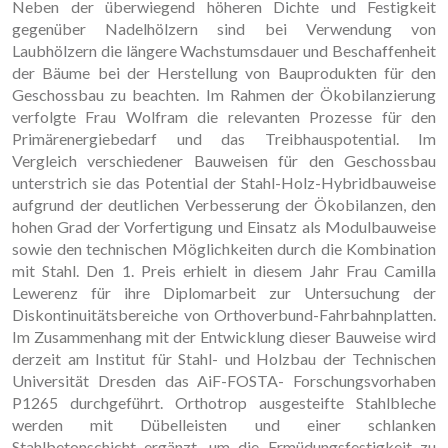
Neben der überwiegend höheren Dichte und Festigkeit
gegenüber Nadelhölzern sind bei Verwendung von
Laubhölzern die längere Wachstumsdauer und Beschaffenheit
der Bäume bei der Herstellung von Bauprodukten für den
Geschossbau zu beachten. Im Rahmen der Ökobilanzierung
verfolgte Frau Wolfram die relevanten Prozesse für den
Primärenergiebedarf und das Treibhauspotential. Im
Vergleich verschiedener Bauweisen für den Geschossbau
unterstrich sie das Potential der Stahl-Holz-Hybridbauweise
aufgrund der deutlichen Verbesserung der Ökobilanzen, den
hohen Grad der Vorfertigung und Einsatz als Modulbauweise
sowie den technischen Möglichkeiten durch die Kombination
mit Stahl. Den 1. Preis erhielt in diesem Jahr Frau Camilla
Lewerenz für ihre Diplomarbeit zur Untersuchung der
Diskontinuitätsbereiche von Orthoverbund-Fahrbahnplatten.
Im Zusammenhang mit der Entwicklung dieser Bauweise wird
derzeit am Institut für Stahl- und Holzbau der Technischen
Universität Dresden das AiF-FOSTA- Forschungsvorhaben
P1265 durchgeführt. Orthotrop ausgesteifte Stahlbleche
werden mit Dübelleisten und einer schlanken
Stahlbetonschicht ergänzt, um die Ermüdungsfestigkeit zu