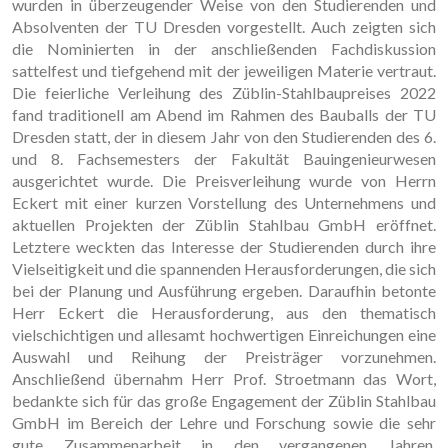
wurden in überzeugender Weise von den Studierenden und
Absolventen der TU Dresden vorgestellt. Auch zeigten sich
die Nominierten in der anschließenden Fachdiskussion
sattelfest und tiefgehend mit der jeweiligen Materie vertraut.
Die feierliche Verleihung des Züblin-Stahlbaupreises 2022
fand traditionell am Abend im Rahmen des Bauballs der TU
Dresden statt, der in diesem Jahr von den Studierenden des 6.
und 8. Fachsemesters der Fakultät Bauingenieurwesen
ausgerichtet wurde. Die Preisverleihung wurde von Herrn
Eckert mit einer kurzen Vorstellung des Unternehmens und
aktuellen Projekten der Züblin Stahlbau GmbH eröffnet.
Letztere weckten das Interesse der Studierenden durch ihre
Vielseitigkeit und die spannenden Herausforderungen, die sich
bei der Planung und Ausführung ergeben. Daraufhin betonte
Herr Eckert die Herausforderung, aus den thematisch
vielschichtigen und allesamt hochwertigen Einreichungen eine
Auswahl und Reihung der Preisträger vorzunehmen.
Anschließend übernahm Herr Prof. Stroetmann das Wort,
bedankte sich für das große Engagement der Züblin Stahlbau
GmbH im Bereich der Lehre und Forschung sowie die sehr
gute Zusammenarbeit in den vergangenen Jahren.