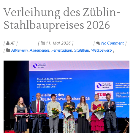
Verleihung des Züblin-
Stahlbaupreises 2026
AT
11. Mai 2026
No Comment
Allgemein
Allgemeines
Fernstudium
Stahlbau
Wettbewerb