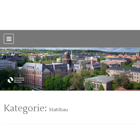
Weblog der Dresdner Bauingenieure · Seit 2002
BauBlog TU
Dresden
Kategorie:
Stahlbau