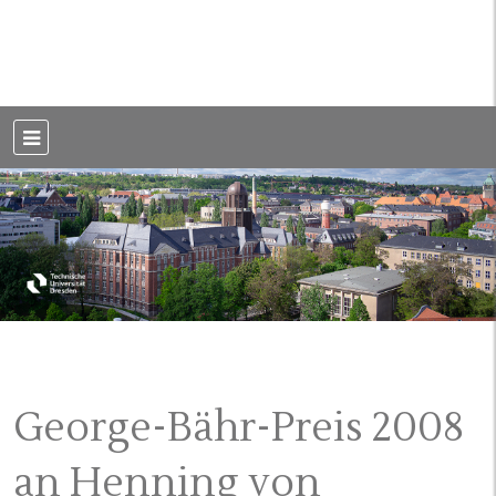
Weblog der Dresdner Bauingenieure · Seit 2002
BauBlog TU
Dresden
George-Bähr-Preis 2008
an Henning von