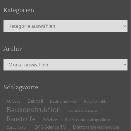
Kategorien
Kategorien
Archiv
Archiv
Schlagworte
Bauball
ACCESS
Bauharmoniker
Bauinformatik
Baukonstruktion
Baustatik-Seminar
Baustoffe
Brückenbausymposium
Brücken
DFG Science TV
Doktorandenkolloquium
Carbonbeton