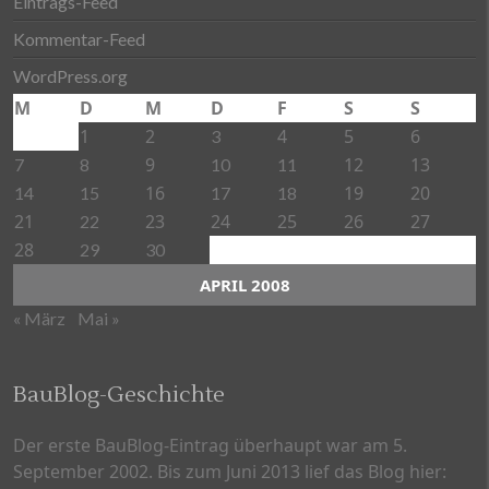
Eintrags-Feed
Kommentar-Feed
WordPress.org
M
D
M
D
F
S
S
1
2
4
5
6
3
9
12
13
7
8
10
11
16
19
20
14
15
17
18
21
23
24
25
26
27
22
28
29
30
APRIL 2008
« März
Mai »
BauBlog-Geschichte
Der erste BauBlog-Eintrag überhaupt war am 5.
September 2002. Bis zum Juni 2013 lief das Blog hier: