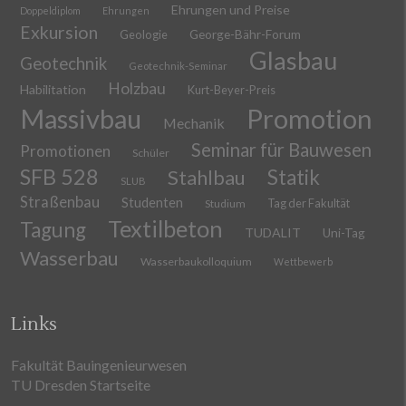
Ehrungen und Preise
Doppeldiplom
Ehrungen
Exkursion
Geologie
George-Bähr-Forum
Glasbau
Geotechnik
Geotechnik-Seminar
Holzbau
Habilitation
Kurt-Beyer-Preis
Massivbau
Promotion
Mechanik
Seminar für Bauwesen
Promotionen
Schüler
SFB 528
Stahlbau
Statik
SLUB
Straßenbau
Studenten
Tag der Fakultät
Studium
Textilbeton
Tagung
TUDALIT
Uni-Tag
Wasserbau
Wasserbaukolloquium
Wettbewerb
Links
Fakultät Bauingenieurwesen
TU Dresden Startseite