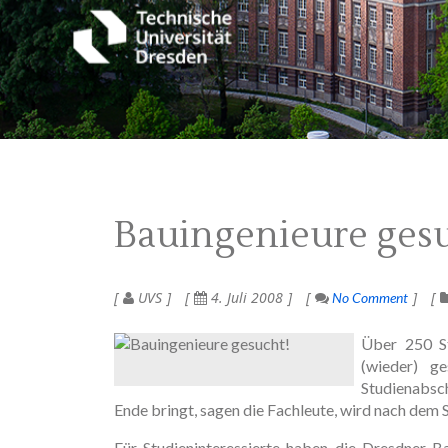
Bauingenieure gesu
UVS
4. Juli 2008
No Comment
Über 250 St
(wieder) g
Studienabsc
Ende bringt, sagen die Fachleute, wird nach de
Für Studieninteressierte haben die Dresdner B