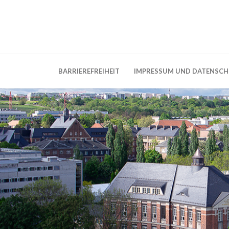
Weblog der Dresdner Bauingenieure · Seit
BauBlog TU 
BARRIEREFREIHEIT
IMPRESSUM UND DATENSC