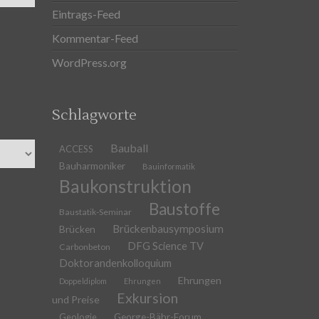
Eintrags-Feed
Kommentar-Feed
WordPress.org
Schlagworte
Bauball
ACCESS
Bauharmoniker
Bauinformatik
Baukonstruktion
Baustoffe
Baustatik-Seminar
Brückenbausymposium
Brücken
DFG Science TV
Carbonbeton
Doktorandenkolloquium
Ehrungen
Doppeldiplom
Ehrungen
Exkursion
und Preise
Geologie
George-Bähr-Forum