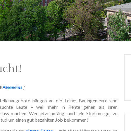
cht!
Allgemeines
ellenangebote hängen an der Leine: Bauingenieure sind
esuchte Leute – weil mehr in Rente gehen als ihren
hluss machen. Wer jetzt anfängt und sein Studium gut zu
m Studium einen gut bezahlten Job bekommen!
auingenieure
eigene Seiten
– mit allem Wissenswerten im