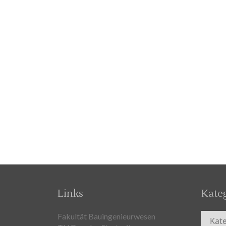
Links
Kate
Kateg
Fakultät Bauingenieurwesen