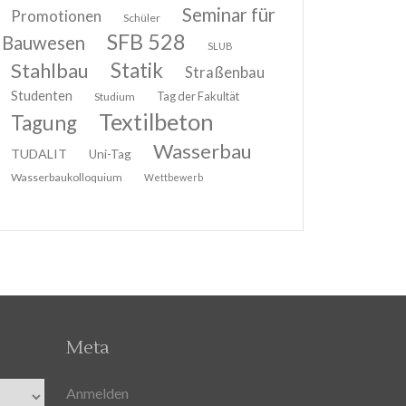
Seminar für
Promotionen
Schüler
SFB 528
Bauwesen
SLUB
Stahlbau
Statik
Straßenbau
Studenten
Tag der Fakultät
Studium
Textilbeton
Tagung
Wasserbau
TUDALIT
Uni-Tag
Wasserbaukolloquium
Wettbewerb
Meta
Anmelden