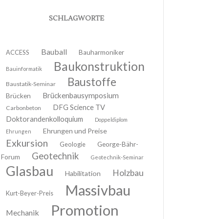
SCHLAGWORTE
Bauball
ACCESS
Bauharmoniker
Baukonstruktion
Bauinformatik
Baustoffe
Baustatik-Seminar
Brückenbausymposium
Brücken
DFG Science TV
Carbonbeton
Doktorandenkolloquium
Doppeldiplom
Ehrungen und Preise
Ehrungen
Exkursion
Geologie
George-Bähr-
Geotechnik
Forum
Geotechnik-Seminar
Glasbau
Holzbau
Habilitation
Massivbau
Kurt-Beyer-Preis
Promotion
Mechanik