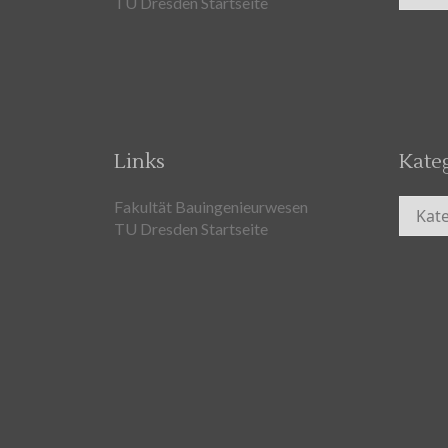
TU Dresden Startseite
Links
Kate
Kateg
Fakultät Bauingenieurwesen
TU Dresden Startseite