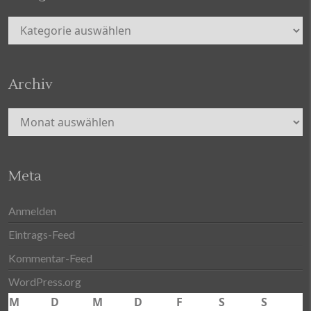
Kategorien
Archiv
Archiv
Meta
Anmelden
Eintrags-Feed
Kommentar-Feed
WordPress.org
M
D
M
D
F
S
S