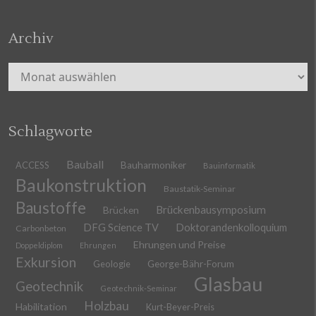
Archiv
Archiv
Schlagworte
Bauball
ACCESS
Bauharmoniker
Bauinformatik
Baukonstruktion
Baustatik-Seminar
Baustoffe
Brückenbausymposium
Brücken
DFG Science TV
Doktorandenkolloquium
Carbonbeton
Ehrungen und Preise
Doppeldiplom
Ehrungen
Exkursion
Geologie
George-Bähr-Forum
Glasbau
Geotechnik
Geotechnik-Seminar
Holzbau
Habilitation
Kurt-Beyer-Preis