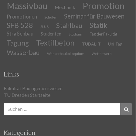
Massivbau
Promotion
Mechanik
Seminar für Bauwesen
Promotionen
Schüler
SFB 528
Stahlbau
Statik
SLUB
Straßenbau
Studenten
Tag der Fakultät
Studium
Textilbeton
Tagung
TUDALIT
Uni-Tag
Wasserbau
Wasserbaukolloquium
Wettbewerb
Links
Fakultät Bauingenieurwesen
TU Dresden Startseite
Suchen
nach:
Kategorien