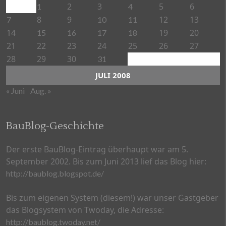
2
3
5
6
1
4
8
9
12
13
7
10
11
14
19
20
15
16
17
18
21
22
23
24
25
26
27
28
29
30
31
JULI 2008
« Juni
Aug. »
BauBlog-Geschichte
Der erste BauBlog-Eintrag überhaupt war am 5.
September 2002. Bis zum Juni 2013 lief das Blog hier:
http://baublog.blogspot.de/
Bis zum eigenen System (diesem!) war unser Gastgeber
das Blogsystem von Twoday, die Adresse:
http://baublog.twoday.net/