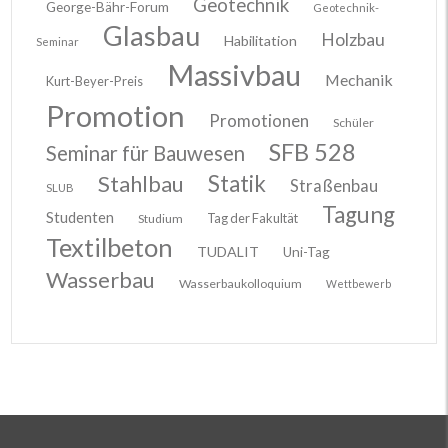
Geotechnik
George-Bähr-Forum
Geotechnik-
Glasbau
Holzbau
Habilitation
Seminar
Massivbau
Mechanik
Kurt-Beyer-Preis
Promotion
Promotionen
Schüler
SFB 528
Seminar für Bauwesen
Stahlbau
Statik
Straßenbau
SLUB
Tagung
Studenten
Tag der Fakultät
Studium
Textilbeton
TUDALIT
Uni-Tag
Wasserbau
Wasserbaukolloquium
Wettbewerb