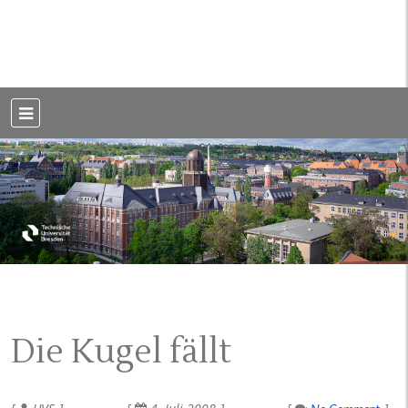
Weblog der Dresdner Bauingenieure · Seit 2002
BauBlog TU
Dresden
Die Kugel fällt