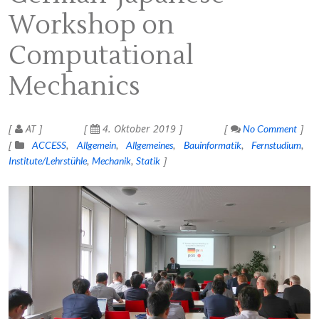
Workshop on
Computational
Mechanics
AT
4. Oktober 2019
No Comment
ACCESS
Allgemein
Allgemeines
Bauinformatik
Fernstudium
Institute/Lehrstühle
Mechanik
Statik