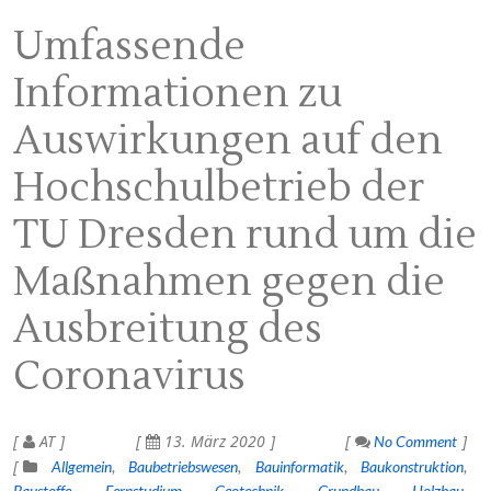
Umfassende
Informationen zu
Auswirkungen auf den
Hochschulbetrieb der
TU Dresden rund um die
Maßnahmen gegen die
Ausbreitung des
Coronavirus
AT
13. März 2020
No Comment
Allgemein
Baubetriebswesen
Bauinformatik
Baukonstruktion
Baustoffe
Fernstudium
Geotechnik
Grundbau
Holzbau