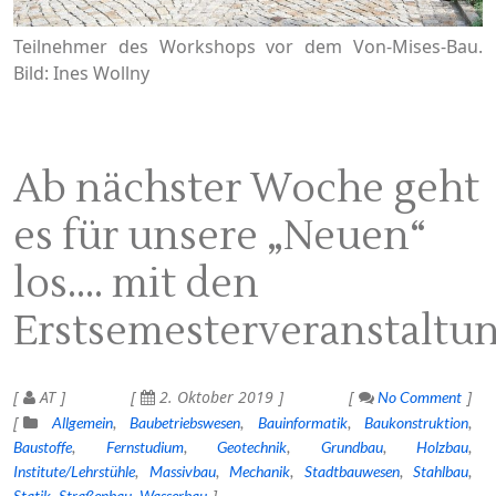
Teilnehmer des Workshops vor dem Von-Mises-Bau.
Bild: Ines Wollny
Ab nächster Woche geht
es für unsere „Neuen“
los…. mit den
Erstsemesterveranstaltu
AT
2. Oktober 2019
No Comment
Allgemein
Baubetriebswesen
Bauinformatik
Baukonstruktion
Baustoffe
Fernstudium
Geotechnik
Grundbau
Holzbau
Institute/Lehrstühle
Massivbau
Mechanik
Stadtbauwesen
Stahlbau
Statik
Straßenbau
Wasserbau