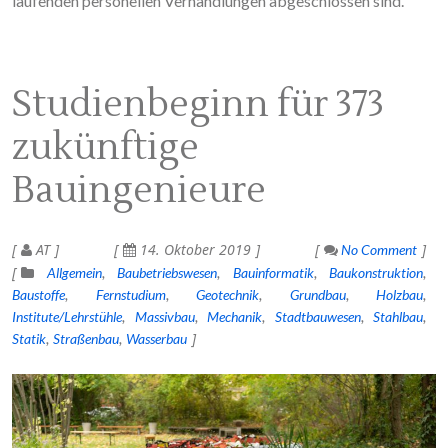
laufenden personellen Verhandlungen abgeschlossen sind.
Studienbeginn für 373
zukünftige
Bauingenieure
AT
14. Oktober 2019
No Comment
Allgemein
Baubetriebswesen
Bauinformatik
Baukonstruktion
Baustoffe
Fernstudium
Geotechnik
Grundbau
Holzbau
Institute/Lehrstühle
Massivbau
Mechanik
Stadtbauwesen
Stahlbau
Statik
Straßenbau
Wasserbau