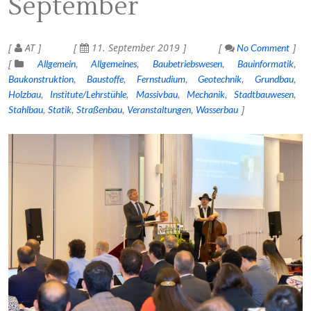
September
AT
11. September 2019
No Comment
Allgemein
Allgemeines
Baubetriebswesen
Bauinformatik
Baukonstruktion
Baustoffe
Fernstudium
Geotechnik
Grundbau
Holzbau
Institute/Lehrstühle
Massivbau
Mechanik
Stadtbauwesen
Stahlbau
Statik
Straßenbau
Veranstaltungen
Wasserbau