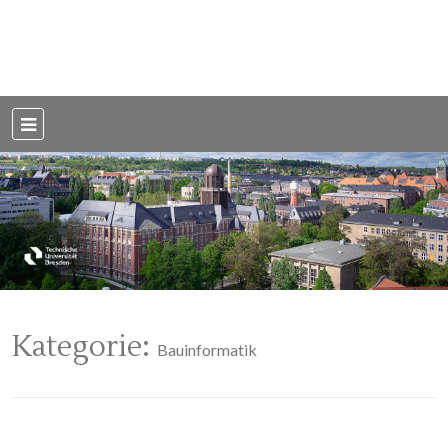
Weblog der Dresdner Bauingenieure · Seit 2002
BauBlog TU
Dresden
Kategorie:
Bauinformatik