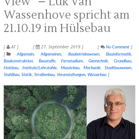
View“ – Luk Van
Wassenhove spricht am
21.10.19 im Hülsebau
AT
27. September 2019
No Comment
Allgemein
Allgemeines
Baubetriebswesen
Bauinformatik
Baukonstruktion
Baustoffe
Fernstudium
Geotechnik
Grundbau
Holzbau
Institute/Lehrstühle
Massivbau
Mechanik
Stadtbauwesen
Stahlbau
Statik
Straßenbau
Veranstaltungen
Wasserbau