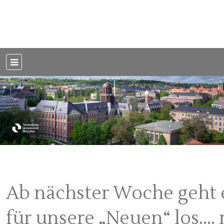
Weblog der Dresdner Bauingenieure · Seit 2002
BauBlog TU
Dresden
Ab nächster Woche geht 
für unsere „Neuen“ los…. 