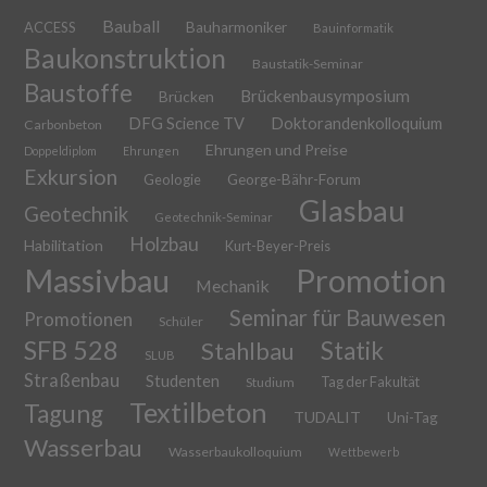
Bauball
ACCESS
Bauharmoniker
Bauinformatik
Baukonstruktion
Baustatik-Seminar
Baustoffe
Brückenbausymposium
Brücken
DFG Science TV
Doktorandenkolloquium
Carbonbeton
Ehrungen und Preise
Doppeldiplom
Ehrungen
Exkursion
Geologie
George-Bähr-Forum
Glasbau
Geotechnik
Geotechnik-Seminar
Holzbau
Habilitation
Kurt-Beyer-Preis
Massivbau
Promotion
Mechanik
Seminar für Bauwesen
Promotionen
Schüler
SFB 528
Stahlbau
Statik
SLUB
Straßenbau
Studenten
Tag der Fakultät
Studium
Textilbeton
Tagung
TUDALIT
Uni-Tag
Wasserbau
Wasserbaukolloquium
Wettbewerb