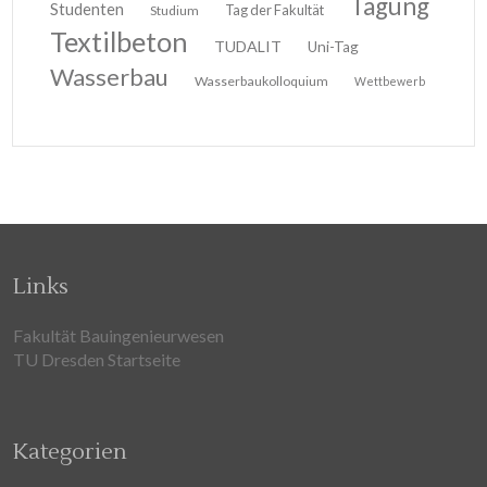
Tagung
Studenten
Tag der Fakultät
Studium
Textilbeton
TUDALIT
Uni-Tag
Wasserbau
Wasserbaukolloquium
Wettbewerb
Links
Fakultät Bauingenieurwesen
TU Dresden Startseite
Kategorien