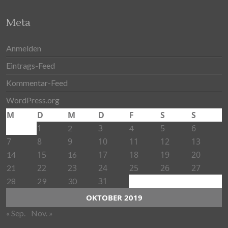
Meta
Anmelden
Eintrags-Feed
Kommentar-Feed
WordPress.org
M
D
M
D
F
S
S
1
3
5
6
2
4
7
8
9
10
11
12
13
15
17
18
19
20
14
16
22
23
24
25
26
27
21
31
28
29
30
OKTOBER 2019
« Sep.
Nov. »