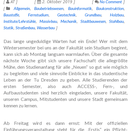
AT
2. Oktober 2019
No Comment
Allgemein
Baubetriebswesen
Bauinformatik
Baukonstruktion
Baustoffe
Fernstudium
Geotechnik
Grundbau
Holzbau
Institute/Lehrstühle
Massivbau
Mechanik
Stadtbauwesen
Stahlbau
Statik
Straßenbau
Wasserbau
Das lange ungeduldige Warten hat ein Ende! Wer mit dem
Wintersemester bei uns an der Fakultät sein Studium beginnt,
kann sich ab Montag langsam warmlaufen. Über die gesamte
nächste Woche gibt sich unsere Fachschaft die allegrößte
Mühe, den Studienanfang für alle „Neuen“ so gut wie möglich
zu begleiten und viele sinnvolle Einblicke in das studentische
Leben an der Tu Dresden zu geben. Alle Studierenden der
ersten Semester, also auch ACCESS-, Fern-, und
Aufbaustudenten sind herzlich eingeladen, unsere Fakultät,
unseren Campus, Mitstudenten und unsere Stadt gemeinsam
kennen zu lernen.
Ab Freitag wird es dann ernst: Mit der offiziellen
Einführungsveranstaltung steht für die „Erstis“ ein Pflicht-