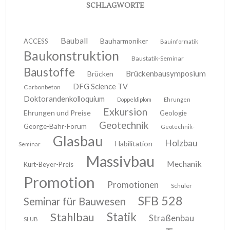
SCHLAGWORTE
Bauball
ACCESS
Bauharmoniker
Bauinformatik
Baukonstruktion
Baustatik-Seminar
Baustoffe
Brückenbausymposium
Brücken
DFG Science TV
Carbonbeton
Doktorandenkolloquium
Doppeldiplom
Ehrungen
Exkursion
Ehrungen und Preise
Geologie
Geotechnik
George-Bähr-Forum
Geotechnik-
Glasbau
Holzbau
Habilitation
Seminar
Massivbau
Mechanik
Kurt-Beyer-Preis
Promotion
Promotionen
Schüler
SFB 528
Seminar für Bauwesen
Stahlbau
Statik
Straßenbau
SLUB