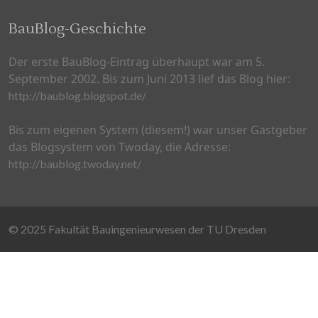
BauBlog-Geschichte
Der erste BauBlog-Eintrag überhaupt war am 5.
September 2002. Bis zum Juni 2013 lief das Blog hier:
http://baublog.blogspot.de/
Bis zum eigenen System (diesem!) war unser Gastgeber
das Blogsystem von Twoday, die Adresse:
http://baublog.twoday.net/
© 2025 Fakultät Bauingenieurwesen der TU Dresden