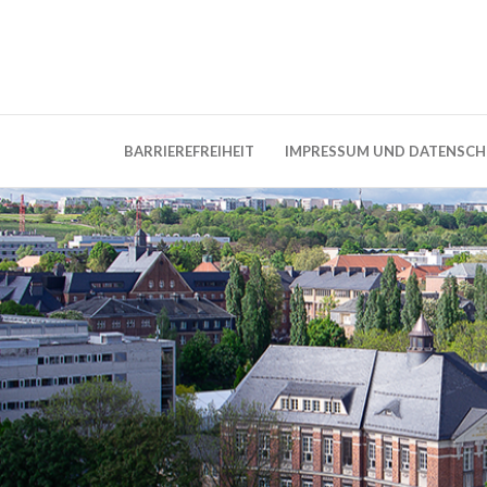
Weblog der Dresdner Bauingenieure · Seit
BauBlog TU 
BARRIEREFREIHEIT
IMPRESSUM UND DATENSC