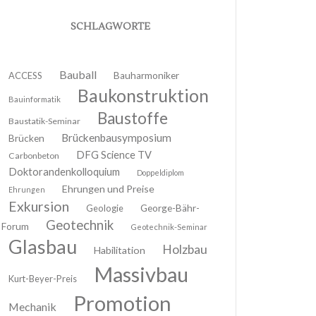
SCHLAGWORTE
Bauball
ACCESS
Bauharmoniker
Baukonstruktion
Bauinformatik
Baustoffe
Baustatik-Seminar
Brückenbausymposium
Brücken
DFG Science TV
Carbonbeton
Doktorandenkolloquium
Doppeldiplom
Ehrungen und Preise
Ehrungen
Exkursion
Geologie
George-Bähr-
Geotechnik
Forum
Geotechnik-Seminar
Glasbau
Holzbau
Habilitation
Massivbau
Kurt-Beyer-Preis
Promotion
Mechanik