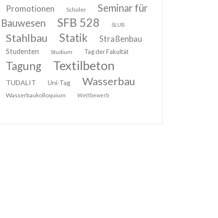
Seminar für
Promotionen
Schüler
SFB 528
Bauwesen
SLUB
Stahlbau
Statik
Straßenbau
Studenten
Tag der Fakultät
Studium
Textilbeton
Tagung
Wasserbau
TUDALIT
Uni-Tag
Wasserbaukolloquium
Wettbewerb