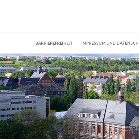
Weblog der Dresdner Bauingenieure · Seit
BauBlog TU 
BARRIEREFREIHEIT
IMPRESSUM UND DATENSC