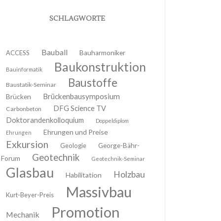
SCHLAGWORTE
Bauball
ACCESS
Bauharmoniker
Baukonstruktion
Bauinformatik
Baustoffe
Baustatik-Seminar
Brückenbausymposium
Brücken
DFG Science TV
Carbonbeton
Doktorandenkolloquium
Doppeldiplom
Ehrungen und Preise
Ehrungen
Exkursion
Geologie
George-Bähr-
Geotechnik
Forum
Geotechnik-Seminar
Glasbau
Holzbau
Habilitation
Massivbau
Kurt-Beyer-Preis
Promotion
Mechanik