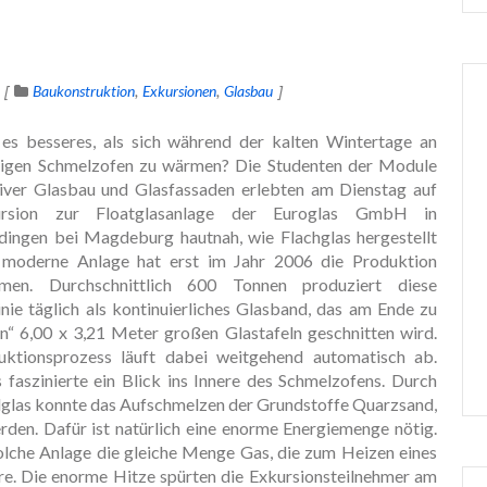
Baukonstruktion
Exkursionen
Glasbau
es besseres, als sich während der kalten Wintertage an
sigen Schmelzofen zu wärmen? Die Studenten der Module
iver Glasbau und Glasfassaden erlebten am Dienstag auf
rsion zur Floatglasanlage der Euroglas GmbH in
ingen bei Magdeburg hautnah, wie Flachglas hergestellt
 moderne Anlage hat erst im Jahr 2006 die Produktion
men. Durchschnittlich 600 Tonnen produziert diese
inie täglich als kontinuierliches Glasband, das am Ende zu
en“ 6,00 x 3,21 Meter großen Glastafeln geschnitten wird.
ktionsprozess läuft dabei weitgehend automatisch ab.
 faszinierte ein Blick ins Innere des Schmelzofens. Durch
alglas konnte das Aufschmelzen der Grundstoffe Quarzsand,
en. Dafür ist natürlich eine enorme Energiemenge nötig.
solche Anlage die gleiche Menge Gas, die zum Heizen eines
re. Die enorme Hitze spürten die Exkursionsteilnehmer am