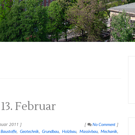
3. Februar
nuar 2011
No Comment
Baustoffe
Geotechnik
Grundbau
Holzbau
Massivbau
Mechanik