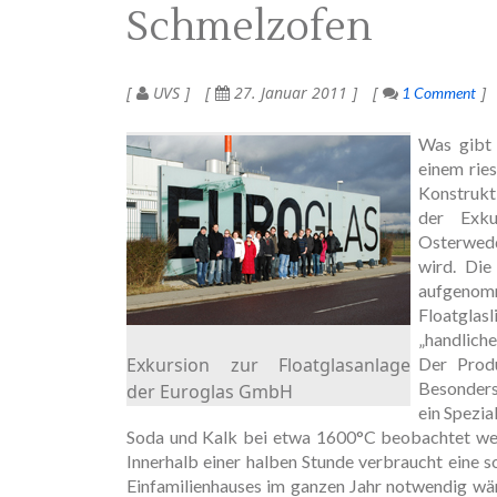
Schmelzofen
UVS
27. Januar 2011
1 Comment
Was gibt 
einem rie
Konstrukt
der Exku
Osterwedd
wird. Die
aufgenom
Floatglasl
„handlich
Exkursion zur Floatglasanlage
Der Produ
Besonders
der Euroglas GmbH
ein Spezi
Soda und Kalk bei etwa 1600°C beobachtet werd
Innerhalb einer halben Stunde verbraucht eine 
Einfamilienhauses im ganzen Jahr notwendig wä