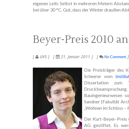
eigenen Leib: Selbst in mehreren Metern Absta
bei über 30 °C. Gut, dass der Winter draußen Ab
Beyer-Preis 2010 an
UVS
21. Januar 2011
No Comment
Die Preisträger des Ku
Scheerer vom
Instit
Dissertation zum T
Druckbeanspruchung
Bauingenieurwesen so
Sandner (Fakultät Arc
„Wohnen im Schloss – Re
Der Kurt-Beyer-Preis 
AG gestiftet. Es wer