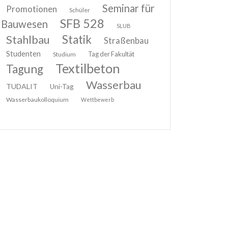
Seminar für
Promotionen
Schüler
SFB 528
Bauwesen
SLUB
Stahlbau
Statik
Straßenbau
Studenten
Tag der Fakultät
Studium
Textilbeton
Tagung
Wasserbau
TUDALIT
Uni-Tag
Wasserbaukolloquium
Wettbewerb