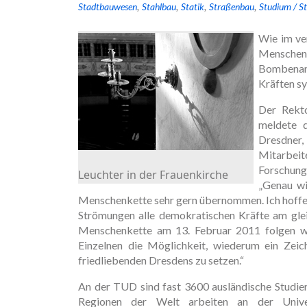
Stadtbauwesen
Stahlbau
Statik
Straßenbau
Studium / St
Wie im ve
Menschen
Bombenang
Kräften s
Der Rekto
meldete d
Dresdner,
Mitarbei
Forschung
Leuchter in der Frauenkirche
„Genau wi
Menschenkette sehr gern übernommen. Ich hoffe s
Strömungen alle demokratischen Kräfte am gle
Menschenkette am 13. Februar 2011 folgen w
Einzelnen die Möglichkeit, wiederum ein Zei
friedliebenden Dresdens zu setzen.“
An der TUD sind fast 3600 ausländische Studie
Regionen der Welt arbeiten an der Univer