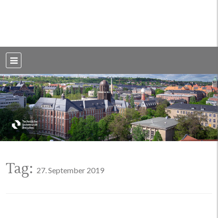
Weblog der Dresdner Bauingenieure · Seit 2002
BauBlog TU
Dresden
Tag:
27. September 2019