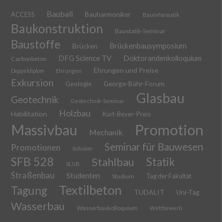
Bauball
ACCESS
Bauharmoniker
Bauinformatik
Baukonstruktion
Baustatik-Seminar
Baustoffe
Brückenbausymposium
Brücken
DFG Science TV
Doktorandenkolloquium
Carbonbeton
Ehrungen und Preise
Doppeldiplom
Ehrungen
Exkursion
Geologie
George-Bähr-Forum
Glasbau
Geotechnik
Geotechnik-Seminar
Holzbau
Habilitation
Kurt-Beyer-Preis
Massivbau
Promotion
Mechanik
Seminar für Bauwesen
Promotionen
Schüler
SFB 528
Stahlbau
Statik
SLUB
Straßenbau
Studenten
Tag der Fakultät
Studium
Textilbeton
Tagung
TUDALIT
Uni-Tag
Wasserbau
Wasserbaukolloquium
Wettbewerb