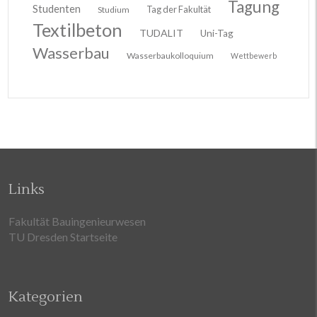
Tagung
Studenten
Tag der Fakultät
Studium
Textilbeton
TUDALIT
Uni-Tag
Wasserbau
Wasserbaukolloquium
Wettbewerb
Links
Fakultät Bauingenieurwesen
TU Dresden Startseite
Kategorien