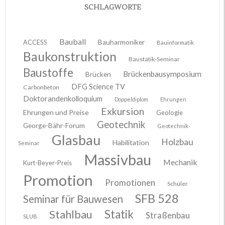
SCHLAGWORTE
Bauball
ACCESS
Bauharmoniker
Bauinformatik
Baukonstruktion
Baustatik-Seminar
Baustoffe
Brückenbausymposium
Brücken
DFG Science TV
Carbonbeton
Doktorandenkolloquium
Doppeldiplom
Ehrungen
Exkursion
Ehrungen und Preise
Geologie
Geotechnik
George-Bähr-Forum
Geotechnik-
Glasbau
Holzbau
Habilitation
Seminar
Massivbau
Mechanik
Kurt-Beyer-Preis
Promotion
Promotionen
Schüler
SFB 528
Seminar für Bauwesen
Stahlbau
Statik
Straßenbau
SLUB