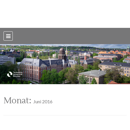
Weblog der Dresdner Bauingenieure · Seit 2002
BauBlog TU
Dresden
Monat:
Juni 2016