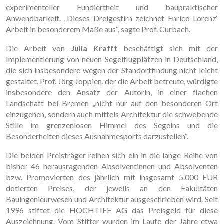
experimenteller Fundiertheit und baupraktischer
Anwendbarkeit. „Dieses Dreigestirn zeichnet Enrico Lorenz‘
Arbeit in besonderem Maße aus“, sagte Prof. Curbach.
Die Arbeit von
Julia Krafft
beschäftigt sich mit der
Implementierung von neuen Segelflugplätzen in Deutschland,
die sich insbesondere wegen der Standortfindung nicht leicht
gestaltet. Prof. Jörg Joppien, der die Arbeit betreute, würdigte
insbesondere den Ansatz der Autorin, in einer flachen
Landschaft bei Bremen „nicht nur auf den besonderen Ort
einzugehen, sondern auch mittels Architektur die schwebende
Stille im grenzenlosen Himmel des Segelns und die
Besonderheiten dieses Ausnahmesports darzustellen“.
Die beiden Preisträger reihen sich ein in die lange Reihe von
bisher 46 herausragenden Absolventinnen und Absolventen
bzw. Promovierten des jährlich mit insgesamt 5.000 EUR
dotierten Preises, der jeweils an den Fakultäten
Bauingenieurwesen und Architektur ausgeschrieben wird. Seit
1996 stiftet die HOCHTIEF AG das Preisgeld für diese
Auszeichnung. Vom Stifter wurden im Laufe der Jahre etwa