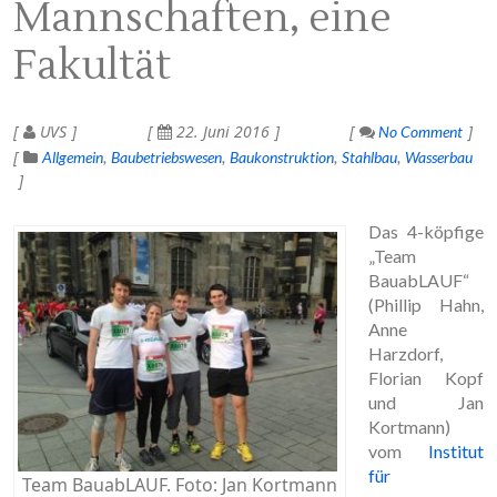
Mannschaften, eine
Fakultät
UVS
22. Juni 2016
No Comment
Allgemein
Baubetriebswesen
Baukonstruktion
Stahlbau
Wasserbau
Das 4-köpfige
„Team
BauabLAUF“
(Phillip Hahn,
Anne
Harzdorf,
Florian Kopf
und Jan
Kortmann)
vom
Institut
für
Team BauabLAUF. Foto: Jan Kortmann