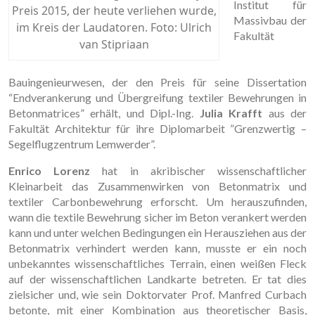
Institut für
Preis 2015, der heute verliehen wurde,
Massivbau der
im Kreis der Laudatoren. Foto: Ulrich
Fakultät
van Stipriaan
Bauingenieurwesen, der den Preis für seine Dissertation
“Endverankerung und Übergreifung textiler Bewehrungen in
Betonmatrices” erhält, und Dipl.-Ing.
Julia Krafft
aus der
Fakultät Architektur für ihre Diplomarbeit ”Grenzwertig –
Segelflugzentrum Lemwerder”.
Enrico Lorenz
hat in akribischer wissenschaftlicher
Kleinarbeit das Zusammenwirken von Betonmatrix und
textiler Carbonbewehrung erforscht. Um herauszufinden,
wann die textile Bewehrung sicher im Beton verankert werden
kann und unter welchen Bedingungen ein Herausziehen aus der
Betonmatrix verhindert werden kann, musste er ein noch
unbekanntes wissenschaftliches Terrain, einen weißen Fleck
auf der wissenschaftlichen Landkarte betreten. Er tat dies
zielsicher und, wie sein Doktorvater Prof. Manfred Curbach
betonte, mit einer Kombination aus theoretischer Basis,