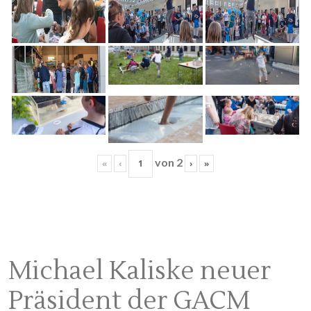
von
2
«
‹
›
»
Michael Kaliske neuer
Präsident der GACM