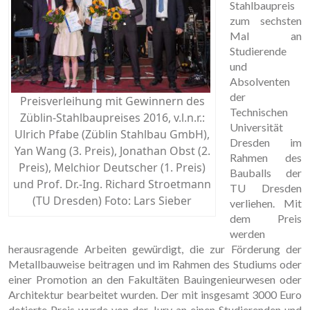
Stahlbaupreis
zum sechsten
Mal an
Studierende
und
Absolventen
der
Preisverleihung mit Gewinnern des
Technischen
Züblin-Stahlbaupreises 2016, v.l.n.r.:
Universität
Ulrich Pfabe (Züblin Stahlbau GmbH),
Dresden im
Yan Wang (3. Preis), Jonathan Obst (2.
Rahmen des
Preis), Melchior Deutscher (1. Preis)
Bauballs der
und Prof. Dr.-Ing. Richard Stroetmann
TU Dresden
(TU Dresden) Foto: Lars Sieber
verliehen. Mit
dem Preis
werden
heraus­ragende Arbeiten gewürdigt, die zur Förderung der
Metallbauweise beitragen und im Rah­men des Studiums oder
einer Promotion an den Fakultäten Bauingenieurwesen oder
Archi­tektur bearbeitet wurden. Der mit insgesamt 3000 Euro
dotierte Preis wurde von der Jury an einen Studierenden und