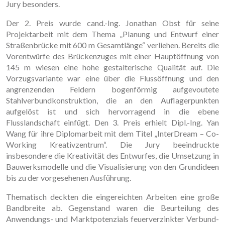
Jury besonders.
Der 2. Preis wurde cand.-Ing. Jonathan Obst für seine
Projektarbeit mit dem Thema „Planung und Entwurf einer
Straßenbrücke mit 600 m Gesamtlänge“ verliehen. Bereits die
Vorentwürfe des Brückenzuges mit einer Hauptöffnung von
145 m wiesen eine hohe gestal­terische Qualität auf. Die
Vorzugsvariante war eine über die Flussöffnung und den
angren­zenden Feldern bogenförmig aufgevoutete
Stahlverbundkonstruktion, die an den Auflager­punkten
aufgelöst ist und sich hervorragend in die ebene
Flusslandschaft einfügt. Den 3. Preis erhielt Dipl.-Ing. Yan
Wang für ihre Diplomarbeit mit dem Titel „InterDream – Co-
Working Kreativzentrum“. Die Jury beeindruckte
insbesondere die Kreativität des Entwurfes, die Umsetzung in
Bauwerksmodelle und die Visualisierung von den Grundideen
bis zu der vorgesehenen Ausführung.
Thematisch deckten die eingereichten Arbeiten eine große
Bandbreite ab. Gegenstand waren die Beurteilung des
Anwendungs- und Marktpotenzials feuerverzinkter Verbund­