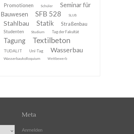
Seminar für
Promotionen
Schüler
SFB 528
Bauwesen
SLUB
Stahlbau
Statik
Straßenbau
Studenten
Tag der Fakultät
Studium
Textilbeton
Tagung
Wasserbau
TUDALIT
Uni-Tag
Wasserbaukolloquium
Wettbewerb
Meta
Anmelden