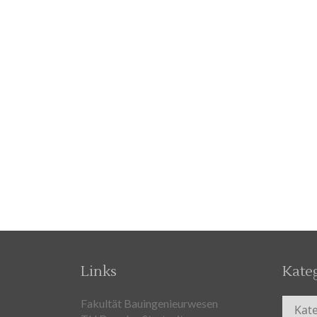
Links
Kate
Kateg
Fakultät Bauingenieurwesen