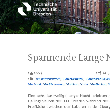
Spannende Lange 
UVS
14. J
Baubetriebswesen
Bauinformatik
Baukonstruktion
Mechanik
Stadtbauwesen
Stahlbau
Statik
Straßenbau
W
Eine sehr kurzweilige lange Nacht erlebten
Bauingenieuren der TU Dresden während der 
Freifläche zwischen den Laboren in der Geor