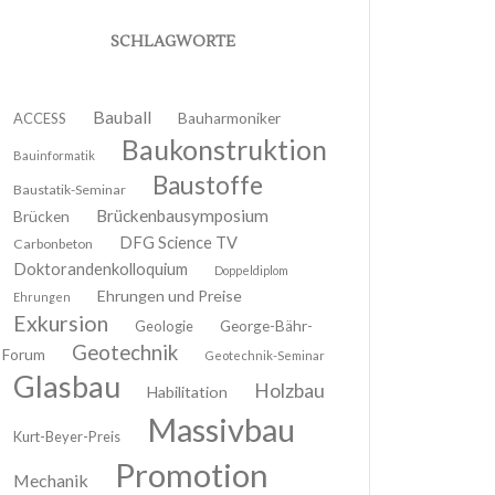
SCHLAGWORTE
Bauball
ACCESS
Bauharmoniker
Baukonstruktion
Bauinformatik
Baustoffe
Baustatik-Seminar
Brückenbausymposium
Brücken
DFG Science TV
Carbonbeton
Doktorandenkolloquium
Doppeldiplom
Ehrungen und Preise
Ehrungen
Exkursion
Geologie
George-Bähr-
Geotechnik
Forum
Geotechnik-Seminar
Glasbau
Holzbau
Habilitation
Massivbau
Kurt-Beyer-Preis
Promotion
Mechanik