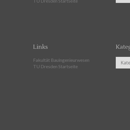
TU Dresden Startseite
Links
Kate
Kateg
Fakultät Bauingenieurwesen
TU Dresden Startseite