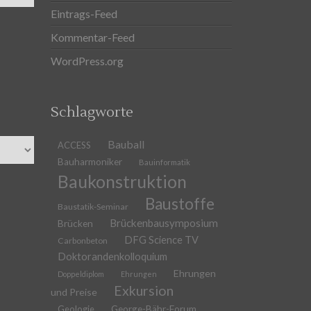
Eintrags-Feed
Kommentar-Feed
WordPress.org
Schlagworte
Bauball
ACCESS
Bauharmoniker
Bauinformatik
Baukonstruktion
Baustoffe
Baustatik-Seminar
Brückenbausymposium
Brücken
DFG Science TV
Carbonbeton
Doktorandenkolloquium
Ehrungen
Doppeldiplom
Ehrungen
Exkursion
und Preise
Geologie
George-Bähr-Forum