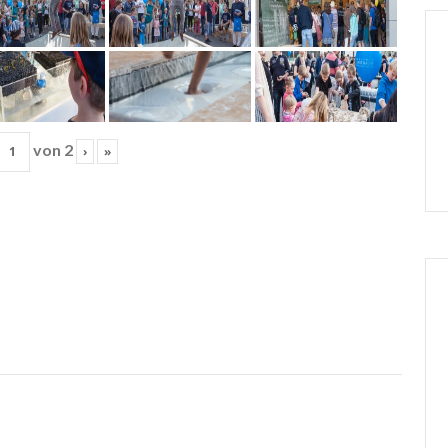
von
2
›
»