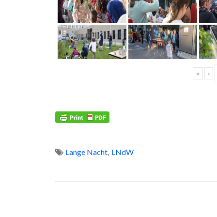
«
‹
,
Lange Nacht
LNdW