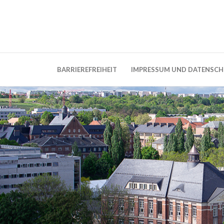
Weblog der Dresdner Bauingenieure · Seit
BauBlog TU 
BARRIEREFREIHEIT
IMPRESSUM UND DATENSC