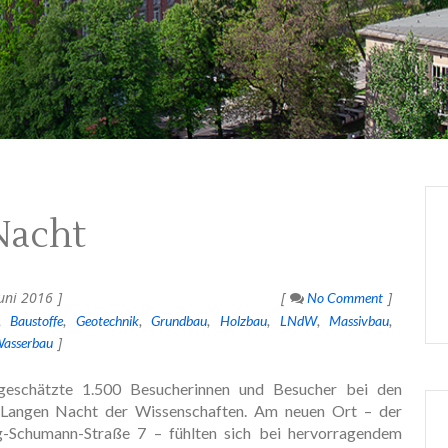
Nacht
uni 2016
No Comment
Baustoffe
Geotechnik
Grundbau
Holzbau
LNdW
Massivbau
asserbau
 geschätzte 1.500 Besucherinnen und Besucher bei den
Langen Nacht der Wissenschaften. Am neuen Ort – der
g-Schumann-Straße 7 – fühlten sich bei hervorragendem