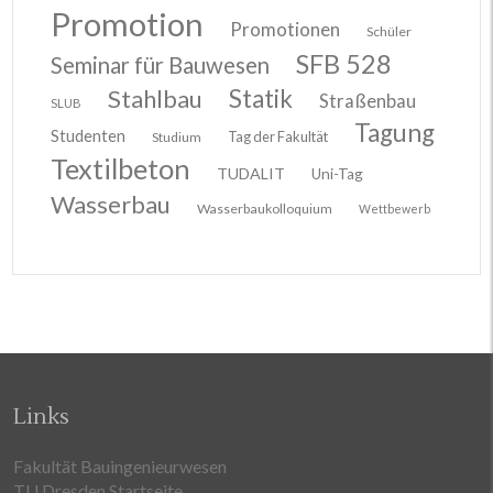
Promotion
Promotionen
Schüler
SFB 528
Seminar für Bauwesen
Stahlbau
Statik
Straßenbau
SLUB
Tagung
Studenten
Tag der Fakultät
Studium
Textilbeton
TUDALIT
Uni-Tag
Wasserbau
Wasserbaukolloquium
Wettbewerb
Links
Fakultät Bauingenieurwesen
TU Dresden Startseite