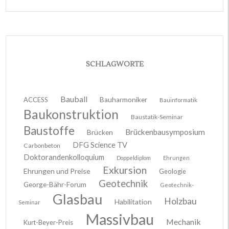
SCHLAGWORTE
Bauball
ACCESS
Bauharmoniker
Bauinformatik
Baukonstruktion
Baustatik-Seminar
Baustoffe
Brückenbausymposium
Brücken
DFG Science TV
Carbonbeton
Doktorandenkolloquium
Doppeldiplom
Ehrungen
Exkursion
Ehrungen und Preise
Geologie
Geotechnik
George-Bähr-Forum
Geotechnik-
Glasbau
Holzbau
Habilitation
Seminar
Massivbau
Mechanik
Kurt-Beyer-Preis