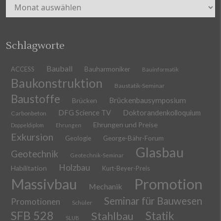
Archiv
Schlagworte
Bauball
ACCESS
Bauharmoniker
Bauinformatik
Baukonstruktion
Baustatik-Seminar
Baustoffe
Brückenbausymposium
Brücken
DFG Science TV
Doktorandenkolloquium
Carbonbeton
Ehrungen und Preise
Doppeldiplom
Ehrungen
Exkursion
Geologie
George-Bähr-Forum
Glasbau
Geotechnik
Geotechnik-Seminar
Holzbau
Habilitation
Kurt-Beyer-Preis
Massivbau
Promotion
Mechanik
Seminar für Bauwesen
Promotionen
Schüler
SFB 528
Stahlbau
Statik
SLUB