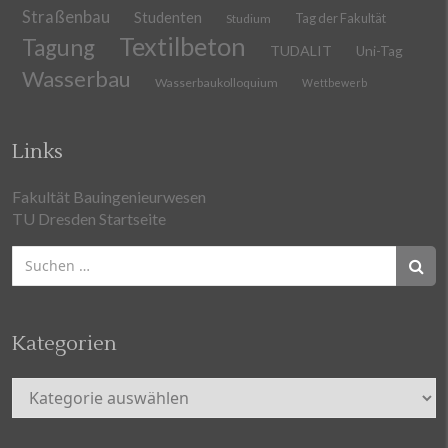
Straßenbau
Studenten
Tag der Fakultät
Studium
Textilbeton
Tagung
TUDALIT
Uni-Tag
Wasserbau
Wasserbaukolloquium
Wettbewerb
Links
Fakultät Bauingenieurwesen
TU Dresden Startseite
Suchen
nach:
Kategorien
Kategorien