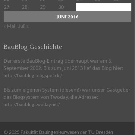
27
28
29
30
JUNI 2016
« Mai
Juli »
BauBlog-Geschichte
Der erste BauBlog-Eintrag überhaupt war am 5.
September 2002. Bis zum Juni 2013 lief das Blog hier:
http://baublog.blogspot.de/
Bis zum eigenen System (diesem!) war unser Gastgeber
das Blogsystem von Twoday, die Adresse:
http://baublog.twoday.net/
© 2025 Fakultät Bauingenieurwesen der TU Dresden