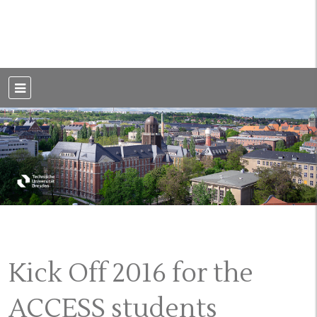
Weblog der Dresdner Bauingenieure · Seit 2002
BauBlog TU
Dresden
Kick Off 2016 for the
ACCESS students