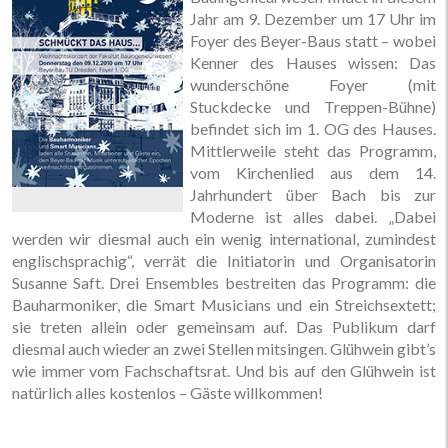
Jahr am 9. Dezember um 17 Uhr im
Foyer des Beyer-Baus statt – wobei
Kenner des Hauses wissen: Das
wunderschöne Foyer (mit
Stuckdecke und Treppen-Bühne)
befindet sich im 1. OG des Hauses.
Mittlerweile steht das Programm,
vom Kirchenlied aus dem 14.
Jahrhundert über Bach bis zur
Moderne ist alles dabei. „Dabei
werden wir diesmal auch ein wenig international, zumindest
englischsprachig“, verrät die Initiatorin und Organisatorin
Susanne Saft. Drei Ensembles bestreiten das Programm: die
Bauharmoniker, die Smart Musicians und ein Streichsextett;
sie treten allein oder gemeinsam auf. Das Publikum darf
diesmal auch wieder an zwei Stellen mitsingen. Glühwein gibt’s
wie immer vom Fachschaftsrat. Und bis auf den Glühwein ist
natürlich alles kostenlos – Gäste willkommen!