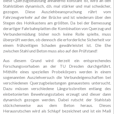
diese Querzugbelastung annähernd konstant ist, wird an den
Stahlstäben dynamisch, d.h. mal stärker und mal schwächer,
gezogen. Diese Ausziehbeanspruchung rührt vom
Fahrzeugverkehr auf der Brücke und ist wiederum über den
Stegen des Hohlkastens am größten. Da bei der Bemessung
derartiger Fahrbahnplatten die Kombination von Querzug und
Verbundermüdung bisher noch keine Rolle spielte, muss
überprüft werden, ob dennoch die erforderliche Sicherheit vor
einem frühzeitigen Schaden gewährleistet ist. Die Ehe
zwischen Stahl und Beton muss also auf den Prüfstand!
Aus diesem Grund wird derzeit ein entsprechendes
Forschungsvorhaben an der TU Dresden durchgeführt.
Mithilfe eines speziellen Probekörpers werden in einem
sogenannten Ausziehversuch die Verbundeigenschaften bei
verschiedenen Querzugbelastungen genauestens untersucht.
Dazu müssen verschiedene Längsrissbreiten entlang des
einbetonierten Bewehrungsstabes erzeugt und dieser dann
dynamisch gezogen werden. Dabei rutscht der Stahlstab
stückchenweise aus dem Beton heraus. Dieses
Herausrutschen wird als Schlupf bezeichnet und ist ein Maß