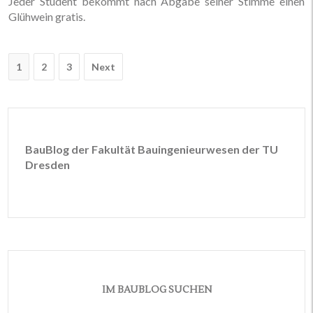
Jeder Student bekommt nach Abgabe seiner Stimme einen
Glühwein gratis.
Post
1
2
3
Next
navigation
BauBlog der Fakultät Bauingenieurwesen der TU
Dresden
IM BAUBLOG SUCHEN