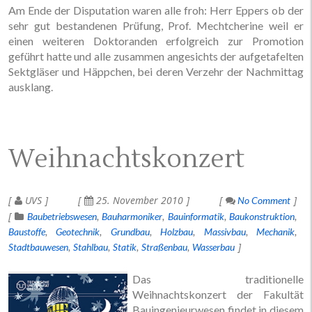
Am Ende der Disputation waren alle froh: Herr Eppers ob der
sehr gut bestandenen Prüfung, Prof. Mechtcherine weil er
einen weiteren Doktoranden erfolgreich zur Promotion
geführt hatte und alle zusammen angesichts der aufgetafelten
Sektgläser und Häppchen, bei deren Verzehr der Nachmittag
ausklang.
Weihnachtskonzert
UVS
25. November 2010
No Comment
Baubetriebswesen
Bauharmoniker
Bauinformatik
Baukonstruktion
Baustoffe
Geotechnik
Grundbau
Holzbau
Massivbau
Mechanik
Stadtbauwesen
Stahlbau
Statik
Straßenbau
Wasserbau
Das traditionelle
Weihnachtskonzert der Fakultät
Bauingenieurwesen findet in diesem