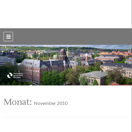
Weblog der Dresdner Bauingenieure · Seit 2002
BauBlog TU
Dresden
Monat:
November 2010