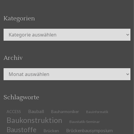
Kategorien
Kategorien
Archiv
Archiv
Schlagworte
Bauball
ACCESS
Bauharmoniker
Bauinformatik
Baukonstruktion
Baustatik-Seminar
Baustoffe
Brückenbausymposium
Brücken