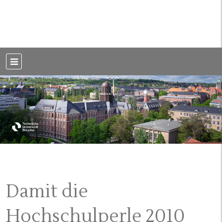
Weblog der Dresdner Bauingenieure · Seit 2002
BauBlog TU
Dresden
Damit die
Hochschulperle 2010