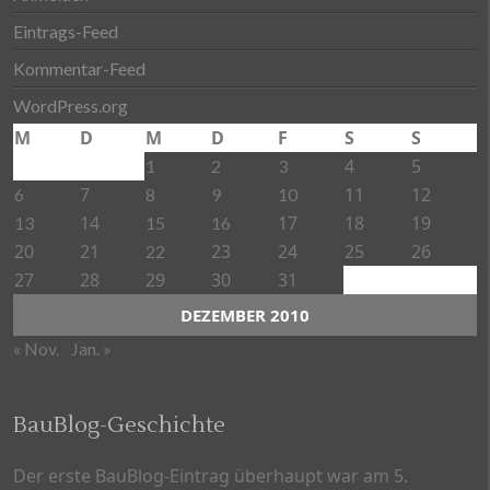
Eintrags-Feed
Kommentar-Feed
WordPress.org
M
D
M
D
F
S
S
4
5
1
2
3
7
11
12
6
8
9
10
14
17
18
19
13
15
16
20
21
23
24
25
26
22
27
28
29
30
31
DEZEMBER 2010
« Nov.
Jan. »
BauBlog-Geschichte
Der erste BauBlog-Eintrag überhaupt war am 5.