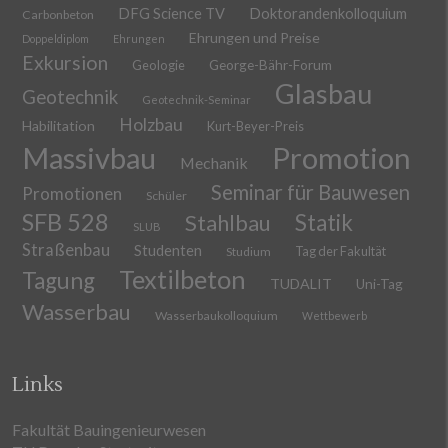
DFG Science TV
Doktorandenkolloquium
Carbonbeton
Ehrungen und Preise
Doppeldiplom
Ehrungen
Exkursion
Geologie
George-Bähr-Forum
Glasbau
Geotechnik
Geotechnik-Seminar
Holzbau
Habilitation
Kurt-Beyer-Preis
Massivbau
Promotion
Mechanik
Seminar für Bauwesen
Promotionen
Schüler
SFB 528
Stahlbau
Statik
SLUB
Straßenbau
Studenten
Tag der Fakultät
Studium
Textilbeton
Tagung
TUDALIT
Uni-Tag
Wasserbau
Wasserbaukolloquium
Wettbewerb
Links
Fakultät Bauingenieurwesen