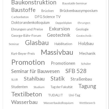
Baukonstruktion
Baustatik-Seminar
Baustoffe
Brückenbausymposium
Brücken
DFG Science TV
Carbonbeton
Doktorandenkolloquium
Doppeldiplom
Ehrungen
Exkursion
Ehrungen und Preise
Geologie
Geotechnik
George-Bähr-Forum
Geotechnik-
Glasbau
Holzbau
Habilitation
Seminar
Massivbau
Mechanik
Kurt-Beyer-Preis
Promotion
Promotionen
Schüler
SFB 528
Seminar für Bauwesen
Stahlbau
Statik
Straßenbau
SLUB
Tagung
Studenten
Tag der Fakultät
Studium
Textilbeton
TUDALIT
Uni-Tag
Wasserbau
Wasserbaukolloquium
Wettbewerb