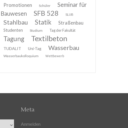
Seminar für
Promotionen
Schüler
SFB 528
Bauwesen
SLUB
Stahlbau
Statik
Straßenbau
Studenten
Tag der Fakultät
Studium
Textilbeton
Tagung
Wasserbau
TUDALIT
Uni-Tag
Wasserbaukolloquium
Wettbewerb
Meta
Anmelden