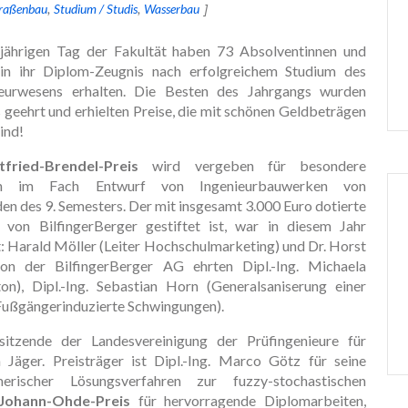
raßenbau
Studium / Studis
Wasserbau
jährigen Tag der Fakultät haben 73 Absolventinnen und
in ihr Diplom-Zeugnis nach erfolgreichem Studium des
eurwesens erhalten. Die Besten des Jahrgangs wurden
geehrt und erhielten Preise, die mit schönen Geldbeträgen
ind!
tfried-Brendel-Preis
wird vergeben für besondere
gen im Fach Entwurf von Ingenieurbauwerken von
en des 9. Semesters. Der mit insgesamt 3.000 Euro dotierte
r von BilfingerBerger gestiftet ist, war in diesem Jahr
t: Harald Möller (Leiter Hochschulmarketing) und Dr. Horst
on der BilfingerBerger AG ehrten Dipl.-Ing. Michaela
), Dipl.-Ing. Sebastian Horn (Generalsaniserung einer
(Fußgängerinduzierte Schwingungen).
itzende der Landesvereinigung der Prüfingenieure für
 Jäger. Preisträger ist Dipl.-Ing. Marco Götz für seine
erischer Lösungsverfahren zur fuzzy-stochastischen
Johann-Ohde-Preis
für hervorragende Diplomarbeiten,