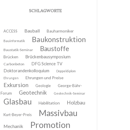
SCHLAGWORTE
Bauball
ACCESS
Bauharmoniker
Baukonstruktion
Bauinformatik
Baustoffe
Baustatik-Seminar
Brückenbausymposium
Brücken
DFG Science TV
Carbonbeton
Doktorandenkolloquium
Doppeldiplom
Ehrungen und Preise
Ehrungen
Exkursion
Geologie
George-Bähr-
Geotechnik
Forum
Geotechnik-Seminar
Glasbau
Holzbau
Habilitation
Massivbau
Kurt-Beyer-Preis
Promotion
Mechanik