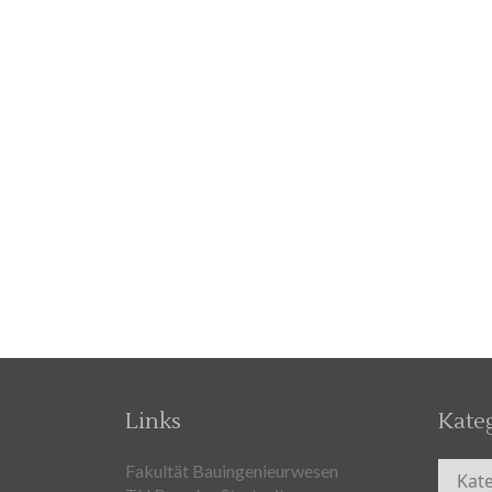
Links
Kate
Kateg
Fakultät Bauingenieurwesen