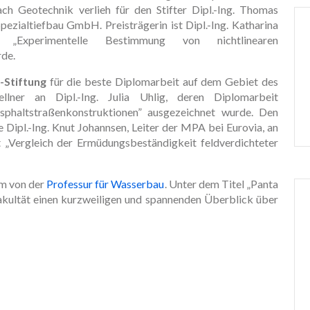
ach Geotechnik verlieh für den Stifter Dipl.-Ing. Thomas
zialtiefbau GmbH. Preisträgerin ist Dipl.-Ing. Katharina
„Experimentelle Bestimmung von nichtlinearen
de.
-Stiftung
für die beste Diplomarbeit auf dem Gebiet des
lner an Dipl.-Ing. Julia Uhlig, deren Diplomarbeit
phaltstraßenkonstruktionen” ausgezeichnet wurde. Den
 Dipl.-Ing. Knut Johannsen, Leiter der MPA bei Eurovia, an
t „Vergleich der Ermüdungsbeständigkeit feldverdichteter
mm von der
Professur für Wasserbau
. Unter dem Titel „Panta
 Fakultät einen kurzweiligen und spannenden Überblick über