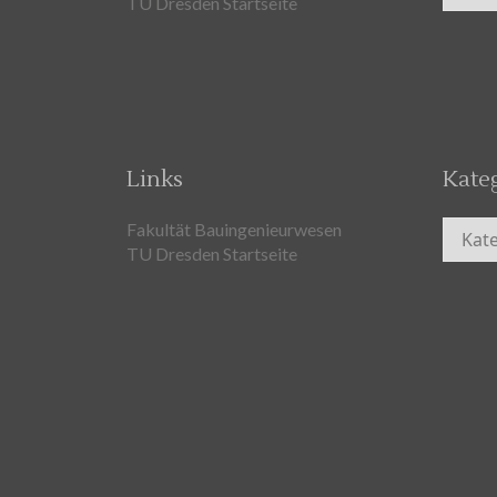
TU Dresden Startseite
Links
Kate
Kateg
Fakultät Bauingenieurwesen
TU Dresden Startseite