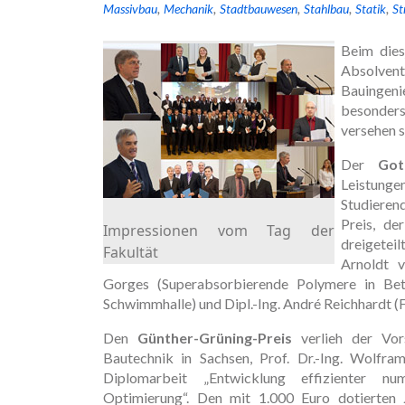
Massivbau
Mechanik
Stadtbauwesen
Stahlbau
Statik
St
Beim dies
Absolvent
Bauingeni
besonders 
versehen s
Der
Got
Leistun
Studierend
Preis, de
Impressionen vom Tag der
dreigeteil
Fakultät
Arnoldt v
Gorges (Superabsorbierende Polymere in Beton
Schwimmhalle) und Dipl.-Ing. André Reichhardt 
Den
Günther-Grüning-Preis
verlieh der Vors
Bautechnik in Sachsen, Prof. Dr.-Ing. Wolfram
Diplomarbeit „Entwicklung effizienter num
Optimierung“. Den mit 1.000 Euro dotierten