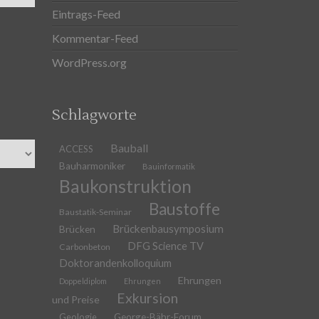
Eintrags-Feed
Kommentar-Feed
WordPress.org
Schlagworte
Bauball
ACCESS
Bauharmoniker
Bauinformatik
Baukonstruktion
Baustoffe
Baustatik-Seminar
Brückenbausymposium
Brücken
DFG Science TV
Carbonbeton
Doktorandenkolloquium
Ehrungen
Doppeldiplom
Ehrungen
Exkursion
und Preise
Geologie
George-Bähr-Forum