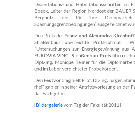
Dissertations- und Habilitationsschriften im F
Boeck, Leiter der Region Nordost der BAUER Spe
Bergholz, die für ihre Diplomarbeit 
Spannungsgrenzbedingungen“ ausgezeichnet wur
Den Preis der
Franz und Alexandra Kirchhoff
Straßenbaus überreichte Prof.Frohmut Wel
“Untersuchungen zur Energiegewinnung aus As
EUROVIA-VINCI-Straßenbau-Preis
überreichte
Dipl.-Ing. Monique Renner für die Diplomarbei
und im Labor verdichteter Probekörper“.
Den
Festvortrag
hielt Prof. Dr.-Ing. Jürgen Sta
rhei“ gab er in seiner Antrittsvorlesung an der
das Fachgebiet.
[
Bildergalerie
vom Tag der Fakultät 2011]