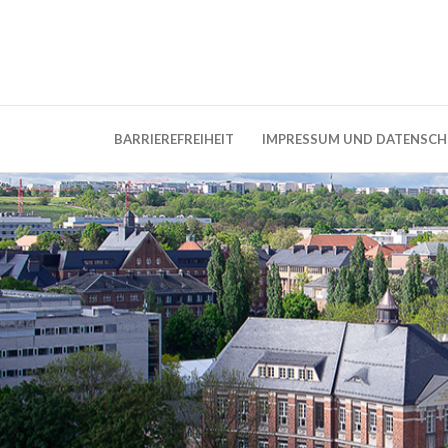
Weblog der Dresdner Bauingenieure · Seit
BauBlog TU 
BARRIEREFREIHEIT
IMPRESSUM UND DATENSC