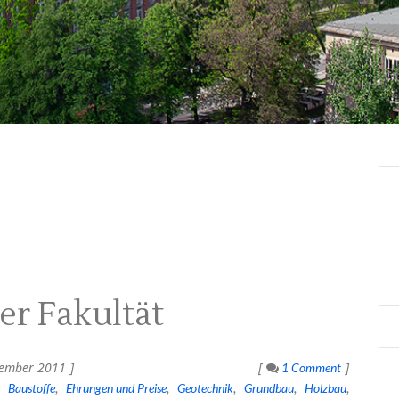
r Fakultät
ember 2011
1 Comment
Baustoffe
Ehrungen und Preise
Geotechnik
Grundbau
Holzbau