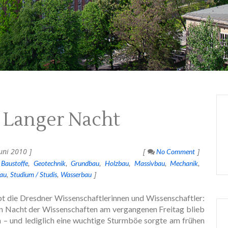
 Langer Nacht
uni 2010
No Comment
Baustoffe
Geotechnik
Grundbau
Holzbau
Massivbau
Mechanik
au
Studium / Studis
Wasserbau
bt die Dresdner Wissenschaftlerinnen und Wissenschaftler:
n Nacht der Wissenschaften am vergangenen Freitag blieb
n – und lediglich eine wuchtige Sturmböe sorgte am frühen