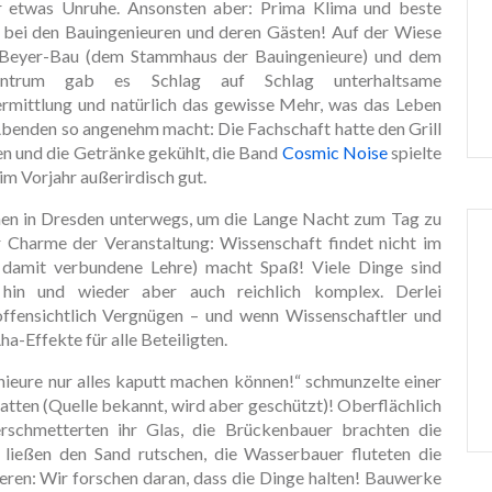
 etwas Unruhe. Ansonsten aber: Prima Klima und beste
bei den Bauingenieuren und deren Gästen! Auf der Wiese
Beyer-Bau (dem Stammhaus der Bauingenieure) und dem
zentrum gab es Schlag auf Schlag unterhaltsame
rmittlung und natürlich das gewisse Mehr, was das Leben
Abenden so angenehm macht: Die Fachschaft hatte den Grill
n und die Getränke gekühlt, die Band
Cosmic Noise
spielte
im Vorjahr außerirdisch gut.
en in Dresden unterwegs, um die Lange Nacht zum Tag zu
 Charme der Veranstaltung: Wissenschaft findet nicht im
 damit verbundene Lehre) macht Spaß! Viele Dinge sind
 hin und wieder aber auch reichlich komplex. Derlei
offensichtlich Vergnügen – und wenn Wissenschaftler und
a-Effekte für alle Beteiligten.
ieure nur alles kaputt machen können!“ schmunzelte einer
hatten (Quelle bekannt, wird aber geschützt)! Oberflächlich
rschmetterten ihr Glas, die Brückenbauer brachten die
ießen den Sand rutschen, die Wasserbauer fluteten die
ieren: Wir forschen daran, dass die Dinge halten! Bauwerke