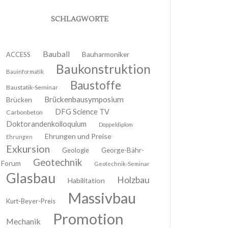
SCHLAGWORTE
Bauball
ACCESS
Bauharmoniker
Baukonstruktion
Bauinformatik
Baustoffe
Baustatik-Seminar
Brückenbausymposium
Brücken
DFG Science TV
Carbonbeton
Doktorandenkolloquium
Doppeldiplom
Ehrungen und Preise
Ehrungen
Exkursion
Geologie
George-Bähr-
Geotechnik
Forum
Geotechnik-Seminar
Glasbau
Holzbau
Habilitation
Massivbau
Kurt-Beyer-Preis
Promotion
Mechanik