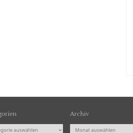
gorien
Archiv
orien
Archiv