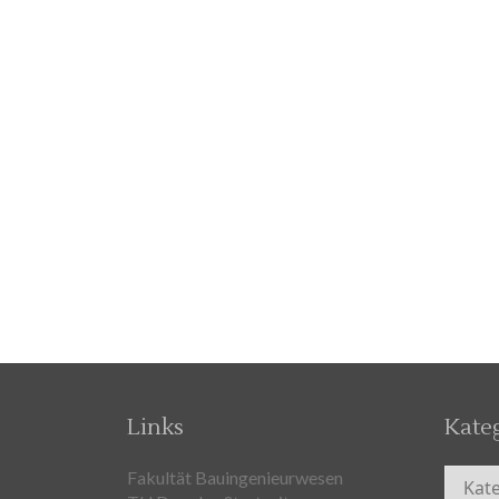
Links
Kate
Kateg
Fakultät Bauingenieurwesen