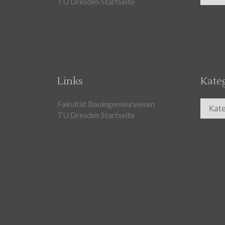
TU Dresden Startseite
Links
Kate
Kateg
Fakultät Bauingenieurwesen
TU Dresden Startseite