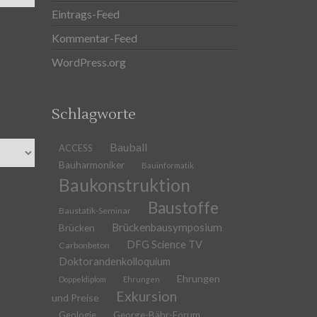
Eintrags-Feed
Kommentar-Feed
WordPress.org
Schlagworte
Bauball
ACCESS
Bauharmoniker
Bauinformatik
Baukonstruktion
Baustoffe
Baustatik-Seminar
Brückenbausymposium
Brücken
DFG Science TV
Carbonbeton
Doktorandenkolloquium
Ehrungen
Doppeldiplom
Ehrungen
Exkursion
und Preise
Geologie
George-Bähr-Forum