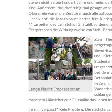
stehen nicht selten hundert Jahre und mehr, da
sind. Außerdem, das darf ruhig mal gesagt werd
Obendrein waren die Zerstörer auch alle aufbaue
Licht klebt, die Massivbauer hatten fürs Kinde
Mitarbeiter des Lehrstuhls für Stahlbau demons
Testpersonen die Wirkungsweise von Stahl-Beto
Zum The
beigetrag
Beyer-Bau
und Klet
Studenten
umgesetzt
bei dem w
Betonpla
ließen. 
Lange Nacht: Impressionen
Wasserbau)
schlau ge
manchem Häuslebauer in Flussnähe das Leben tro
Termin verpasst? Kein Problem: Die nächste Lan