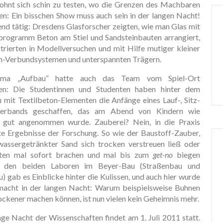
 lohnt sich schin zu testen, wo die Grenzen des Machbaren
en: Ein bisschen Show muss auch sein in der langen Nacht!
nd tätig: Dresdens Glasforscher zeigten, wie man Glas mit
rprogramm Beton am Stiel und Sandsteinbauten arrangiert,
trierten in Modellversuchen und mit Hilfe mutiger kleiner
n-Verbundsystemen und unterspannten Trägern.
ma „Aufbau“ hatte auch das Team vom Spiel-Ort
en: Die Studentinnen und Studenten haben hinter dem
 mit Textilbeton-Elementen die Anfänge eines Lauf-, Sitz-
terbands geschaffen, das am Abend von Kindern wie
 gut angenommen wurde. Zauberei? Nein, in die Praxis
e Ergebnisse der Forschung. So wie der Baustoff-Zauber,
assergetränkter Sand sich trocken verstreuen ließ oder
tten mal sofort brachen und mal bis zum
get-no
biegen
In den beiden Laboren im Beyer-Bau (Straßenbau und
 gab es Einblicke hinter die Kulissen, und auch hier wurde
macht in der langen Nacht: Warum beispielsweise Buhnen
ckener machen können, ist nun vielen kein Geheimnis mehr.
ge Nacht der Wissenschaften findet am 1. Juli 2011 statt.