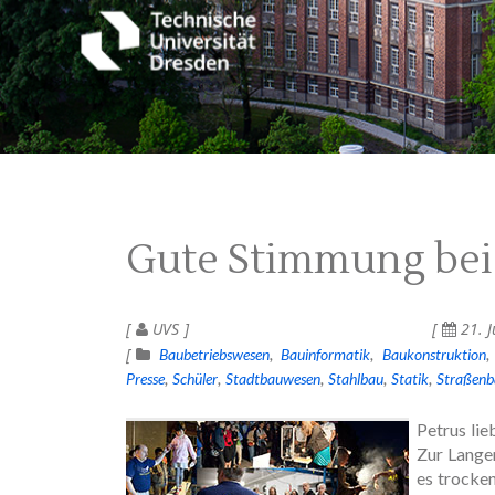
Gute Stimmung bei
UVS
21. J
Baubetriebswesen
Bauinformatik
Baukonstruktion
Presse
Schüler
Stadtbauwesen
Stahlbau
Statik
Straßenb
Petrus lie
Zur Lange
es trocke