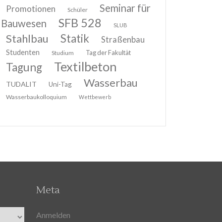
Seminar für
Promotionen
Schüler
SFB 528
Bauwesen
SLUB
Stahlbau
Statik
Straßenbau
Studenten
Tag der Fakultät
Studium
Textilbeton
Tagung
Wasserbau
TUDALIT
Uni-Tag
Wasserbaukolloquium
Wettbewerb
Meta
Anmelden