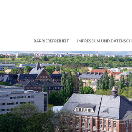
Weblog der Dresdner Bauingenieure · Seit
BauBlog TU 
BARRIEREFREIHEIT
IMPRESSUM UND DATENSC