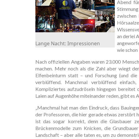
Abend für
Stimmung 
zwischen 
Hörsaal
Wissensve
an derlei 
Lange Nacht: Impressionen
angeworfe
wie schon 
Nach offiziellen Angaben waren 23.000 Mensch
machen. Mehr noch als die Zahl aber wiegt der
Elfenbeinturm statt – und Forschung (und die
verblüffend. Manchmal verblüffend einfach,
Kompliziertes aufzudröseln hingegen bereitet 
Laien auf Augenhöhe miteinander reden, gibt es Ah
„Manchmal hat man den Eindruck, dass Bauingen
der Professoren, die hier gerade etwas zerstört 
ist das sogar korrekt, denn die Glasbauer ze
Brückenmodelle zum Knicken, die Grundbauer l
Landschaft – aber alle taten es, um zu demonstr