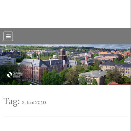
Weblog der Dresdner Bauingenieure · Seit 2002
BauBlog TU
Dresden
Tag:
2. Juni 2010