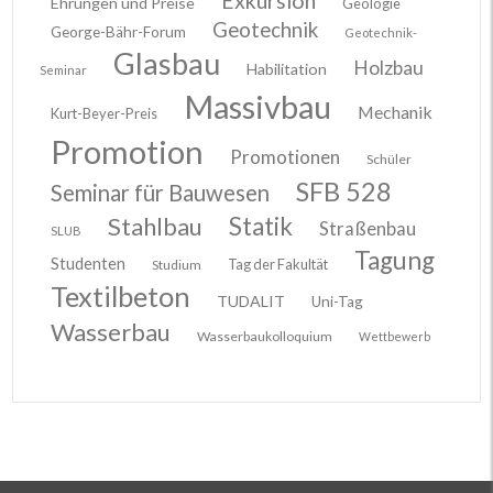
Exkursion
Ehrungen und Preise
Geologie
Geotechnik
George-Bähr-Forum
Geotechnik-
Glasbau
Holzbau
Habilitation
Seminar
Massivbau
Mechanik
Kurt-Beyer-Preis
Promotion
Promotionen
Schüler
SFB 528
Seminar für Bauwesen
Stahlbau
Statik
Straßenbau
SLUB
Tagung
Studenten
Tag der Fakultät
Studium
Textilbeton
TUDALIT
Uni-Tag
Wasserbau
Wasserbaukolloquium
Wettbewerb