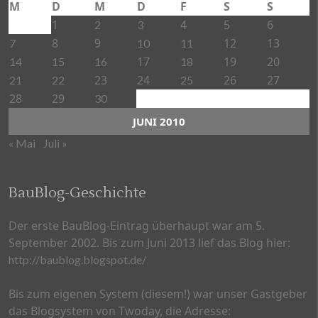
M
D
M
D
F
S
S
1
4
5
6
2
3
8
9
12
13
7
10
11
17
19
20
14
15
16
18
23
24
26
27
21
22
25
28
29
30
JUNI 2010
« Mai
Juli »
BauBlog-Geschichte
Der erste BauBlog-Eintrag überhaupt war am 5.
September 2002. Bis zum Juni 2013 lief das Blog hier:
http://baublog.blogspot.de/
Bis zum eigenen System (diesem!) war unser Gastgeber
das Blogsystem von Twoday, die Adresse: