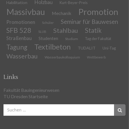
Holzbau
Habilitation
Kurt-Beyer-Preis
Massivbau
Promotion
Mechanik
Seminar für Bauwesen
Promotionen
Schüler
SFB 528
Stahlbau
Statik
SLUB
Straßenbau
Studenten
Tag der Fakultät
Studium
Textilbeton
Tagung
TUDALIT
Uni-Tag
Wasserbau
Wasserbaukolloquium
Wettbewerb
Links
Fakultät Bauingenieurwesen
TU Dresden Startseite
Suchen
nach: