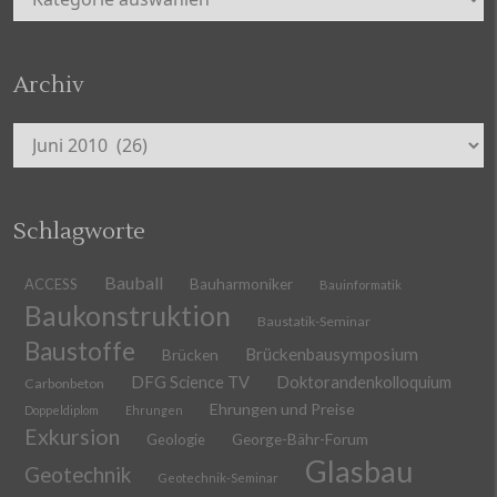
Archiv
Archiv
Schlagworte
Bauball
ACCESS
Bauharmoniker
Bauinformatik
Baukonstruktion
Baustatik-Seminar
Baustoffe
Brückenbausymposium
Brücken
DFG Science TV
Doktorandenkolloquium
Carbonbeton
Ehrungen und Preise
Doppeldiplom
Ehrungen
Exkursion
Geologie
George-Bähr-Forum
Glasbau
Geotechnik
Geotechnik-Seminar