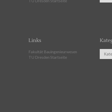
TU Dresden Startseite
Links
Kate
Kateg
Fakultät Bauingenieurwesen
TU Dresden Startseite