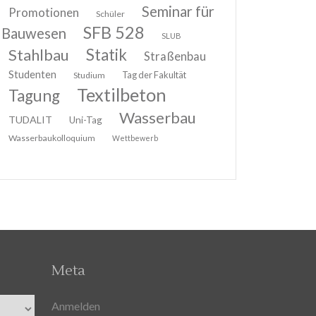
Seminar für
Promotionen
Schüler
SFB 528
Bauwesen
SLUB
Stahlbau
Statik
Straßenbau
Studenten
Tag der Fakultät
Studium
Textilbeton
Tagung
Wasserbau
TUDALIT
Uni-Tag
Wasserbaukolloquium
Wettbewerb
Meta
Anmelden