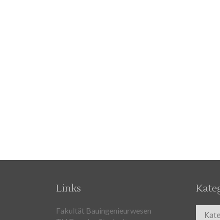
Links
Kate
Kateg
Fakultät Bauingenieurwesen