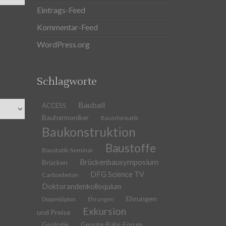
Eintrags-Feed
Kommentar-Feed
WordPress.org
Schlagworte
Bauball
ACCESS
Bauharmoniker
Bauinformatik
Baukonstruktion
Baustoffe
Baustatik-Seminar
Brückenbausymposium
Brücken
DFG Science TV
Carbonbeton
Doktorandenkolloquium
Ehrungen
Doppeldiplom
Ehrungen
Exkursion
und Preise
Geologie
George-Bähr-Forum