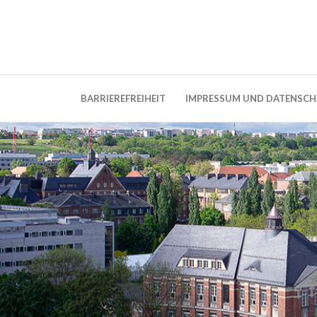
Weblog der Dresdner Bauingenieure · Seit
BauBlog TU 
BARRIEREFREIHEIT
IMPRESSUM UND DATENSC