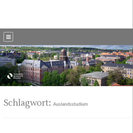
Weblog der Dresdner Bauingenieure · Seit 2002
BauBlog TU
Dresden
Schlagwort:
Auslandsstudium