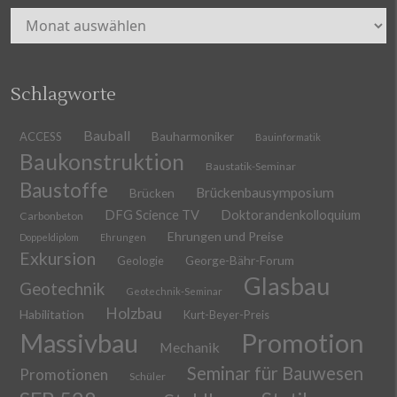
Archiv
Schlagworte
Bauball
ACCESS
Bauharmoniker
Bauinformatik
Baukonstruktion
Baustatik-Seminar
Baustoffe
Brückenbausymposium
Brücken
DFG Science TV
Doktorandenkolloquium
Carbonbeton
Ehrungen und Preise
Doppeldiplom
Ehrungen
Exkursion
Geologie
George-Bähr-Forum
Glasbau
Geotechnik
Geotechnik-Seminar
Holzbau
Habilitation
Kurt-Beyer-Preis
Massivbau
Promotion
Mechanik
Seminar für Bauwesen
Promotionen
Schüler