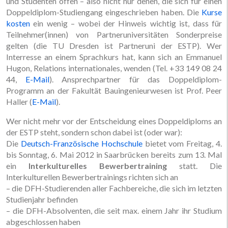
und Studenten offen – also nicht nur denen, die sich für einen
Doppeldiplom-Studiengang eingeschrieben haben. Die
Kurse
kosten
ein wenig – wobei der Hinweis wichtig ist, dass für
Teilnehmer(innen) von Partneruniversitäten Sonderpreise
gelten (die TU Dresden ist Partneruni der ESTP). Wer
Interresse an einem Sprachkurs hat, kann sich an Emmanuel
Hugon, Relations internationales, wenden (Tel. +33 149 08 24
44,
E-Mail
). Ansprechpartner für das Doppeldiplom-
Programm an der Fakultät Bauingenieurwesen ist Prof. Peer
Haller (
E-Mail
).
Wer nicht mehr vor der Entscheidung eines Doppeldiploms an
der ESTP steht, sondern schon dabei ist (oder war):
Die
Deutsch-Französische Hochschule
bietet vom Freitag, 4.
bis Sonntag, 6. Mai 2012 in Saarbrücken bereits zum 13. Mal
ein
Interkulturelles Bewerbertraining
statt. Die
Interkulturellen Bewerbertrainings richten sich an
– die DFH-Studierenden aller Fachbereiche, die sich im letzten
Studienjahr befinden
– die DFH-Absolventen, die seit max. einem Jahr ihr Studium
abgeschlossen haben