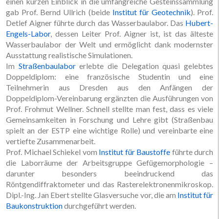
einen kurzen Einblick in die umfangreiche Gesteinssammlung
gab Prof. Bernd Ullrich (beide
Institut für Geotechnik
). Prof.
Detlef Aigner führte durch das Wasserbaulabor. Das
Hubert-
Engels-Labor
, dessen Leiter Prof. Aigner ist, ist das älteste
Wasserbaulabor der Welt und ermöglicht dank modernster
Ausstattung realistische Simulationen.
Im
Straßenbaulabor
erlebte die Delegation quasi gelebtes
Doppeldiplom: eine französische Studentin und eine
Teilnehmerin aus Dresden aus den Anfängen der
Doppeldiplom-Vereinbarung ergänzten die Ausführungen von
Prof. Frohmut Wellner. Schnell stellte man fest, dass es viele
Gemeinsamkeiten in Forschung und Lehre gibt (Straßenbau
spielt an der ESTP eine wichtige Rolle) und vereinbarte eine
vertiefte Zusammenarbeit.
Prof. Michael Schiekel vom
Institut für Baustoffe
führte durch
die Laborräume der Arbeitsgruppe Gefügemorphologie –
darunter besonders beeindruckend das
Röntgendiffraktometer und das Rasterelektronenmikroskop.
Dipl.-Ing. Jan Ebert stellte Glasversuche vor, die am
Institut für
Baukonstruktion
durchgeführt werden.