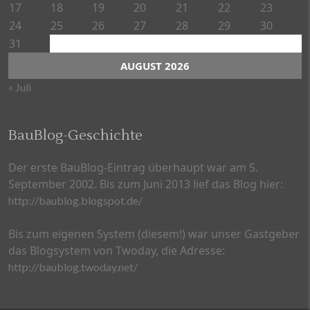
17
18
19
20
21
22
23
24
25
26
27
28
29
30
31
AUGUST 2026
« Juli
BauBlog-Geschichte
Der erste BauBlog-Eintrag überhaupt war am 5.
September 2002. Bis zum Juni 2013 lief das Blog hier:
http://baublog.blogspot.de/
Bis zum eigenen System (diesem!) war unser Gastgeber
das Blogsystem von Twoday, die Adresse:
http://baublog.twoday.net/