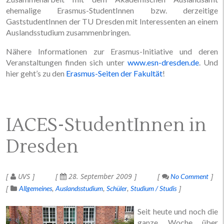
ehemalige Erasmus-StudentInnen bzw. derzeitige
GaststudentInnen der TU Dresden mit Interessenten an einem
Auslandsstudium zusammenbringen.
Nähere Informationen zur Erasmus-Initiative und deren
Veranstaltungen finden sich unter
www.esn-dresden.de
. Und
hier geht’s zu den
Erasmus-Seiten der Fakultät
!
IACES-StudentInnen in
Dresden
UVS
28. September 2009
No Comment
Allgemeines
Auslandsstudium
Schüler
Studium / Studis
Seit heute und noch die
ganze Woche über