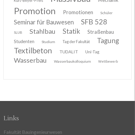
Kurt-Beyer-Preis
Promotion
Promotionen
Schüler
SFB 528
Seminar für Bauwesen
Stahlbau
Statik
Straßenbau
SLUB
Tagung
Studenten
Tag der Fakultät
Studium
Textilbeton
TUDALIT
Uni-Tag
Wasserbau
Wasserbaukolloquium
Wettbewerb
Links
Fakultät Bauingenieurwesen