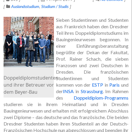
Auslandsstudium
Studium / Studis
Sieben Studentinnen und Studenten
aus Frankreich haben den Dresdner
Teil ihres Doppeldiplomstudiums im
Bauingenieurwesen begonnen. In
einer Einführungsberanstaltung
begrüßte der Dekan der Fakultat,
Prof. Rainer Schach, die sieben
Franzosen und zwei Deutschen in
Dresden. Die französischen
Doppeldiplomstudenten
Studentinnen und Studenten
und ihrer Betreuer vor
kommen von der
ESTP
in
Paris
und
der
INSA
in
Strassburg
. Im Rahmen
dem Beyer-Bau
des
Doppeldiplom-Programms
studieren sie in ihrem Heimatland und in Dresden
Bauingenieurwesen und erhalten mit erfolgreichem Abschluss
zwei Diplome – das deutsche und das französische. Die beiden
Dresdner Studenten haben ihren Studienteil an der Deutsch-
Französischen Hochschule nun abgeschlossen und beenden ihr