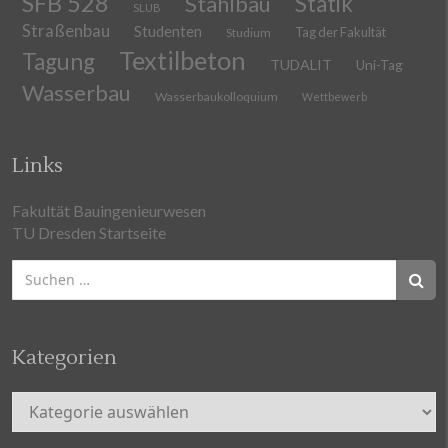
SFB 528
Stahlbau
Statik
SLUB
Straßenbau
Studenten
Tag der Fakultät
Studium
Textilbeton
Tagung
TUDALIT
Uni-Tag
Wasserbau
Wasserbaukolloquium
Wettbewerb
Links
Fakultät Bauingenieurwesen
TU Dresden Startseite
Suchen
nach:
Kategorien
Kategorien