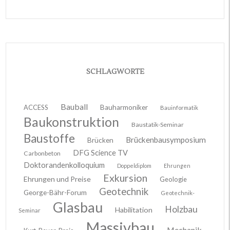
SCHLAGWORTE
Bauball
ACCESS
Bauharmoniker
Bauinformatik
Baukonstruktion
Baustatik-Seminar
Baustoffe
Brückenbausymposium
Brücken
DFG Science TV
Carbonbeton
Doktorandenkolloquium
Doppeldiplom
Ehrungen
Exkursion
Ehrungen und Preise
Geologie
Geotechnik
George-Bähr-Forum
Geotechnik-
Glasbau
Holzbau
Habilitation
Seminar
Massivbau
Mechanik