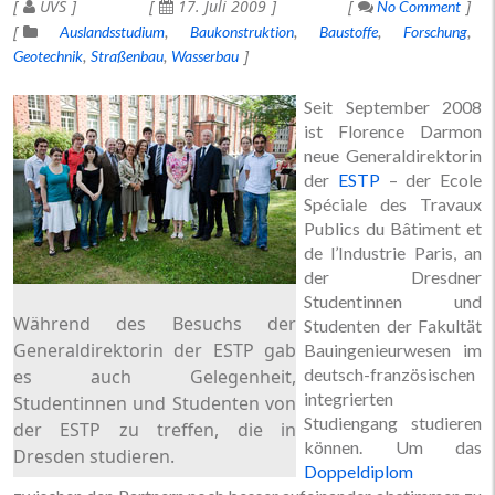
UVS
17. Juli 2009
No Comment
Auslandsstudium
Baukonstruktion
Baustoffe
Forschung
Geotechnik
Straßenbau
Wasserbau
Seit September 2008
ist Florence Darmon
neue Generaldirektorin
der
ESTP
– der Ecole
Spéciale des Travaux
Publics du Bâtiment et
de l’Industrie Paris, an
der Dresdner
Studentinnen und
Während des Besuchs der
Studenten der Fakultät
Generaldirektorin der ESTP gab
Bauingenieurwesen im
deutsch-französischen
es auch Gelegenheit,
integrierten
Studentinnen und Studenten von
Studiengang studieren
der ESTP zu treffen, die in
können. Um das
Dresden studieren.
Doppeldiplom