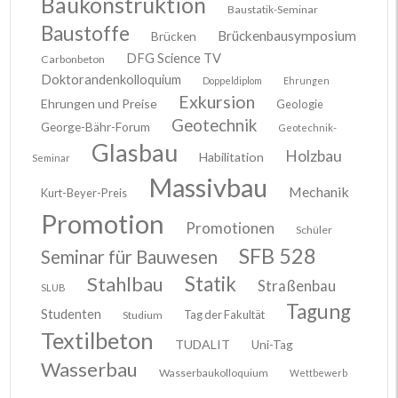
Baukonstruktion
Baustatik-Seminar
Baustoffe
Brückenbausymposium
Brücken
DFG Science TV
Carbonbeton
Doktorandenkolloquium
Doppeldiplom
Ehrungen
Exkursion
Ehrungen und Preise
Geologie
Geotechnik
George-Bähr-Forum
Geotechnik-
Glasbau
Holzbau
Habilitation
Seminar
Massivbau
Mechanik
Kurt-Beyer-Preis
Promotion
Promotionen
Schüler
SFB 528
Seminar für Bauwesen
Stahlbau
Statik
Straßenbau
SLUB
Tagung
Studenten
Tag der Fakultät
Studium
Textilbeton
TUDALIT
Uni-Tag
Wasserbau
Wasserbaukolloquium
Wettbewerb