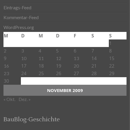
Eintrags-Feed
Kommentar-Feed
WordPress.org
M
D
M
D
F
S
S
1
5
6
7
8
2
3
4
9
14
15
10
11
12
13
17
18
19
21
22
16
20
24
25
26
27
28
29
23
30
NOVEMBER 2009
« Okt.
Dez. »
BauBlog-Geschichte