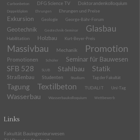
DFG Science TV
Doktorandenkolloquium
Carbonbeton
Ehrungen und Preise
Doppeldiplom
Ehrungen
Exkursion
Geologie
George-Bähr-Forum
Glasbau
Geotechnik
Geotechnik-Seminar
Holzbau
Habilitation
Kurt-Beyer-Preis
Massivbau
Promotion
Mechanik
Seminar für Bauwesen
Promotionen
Schüler
SFB 528
Stahlbau
Statik
SLUB
Straßenbau
Studenten
Tag der Fakultät
Studium
Textilbeton
Tagung
TUDALIT
Uni-Tag
Wasserbau
Wasserbaukolloquium
Wettbewerb
Links
Fakultät Bauingenieurwesen