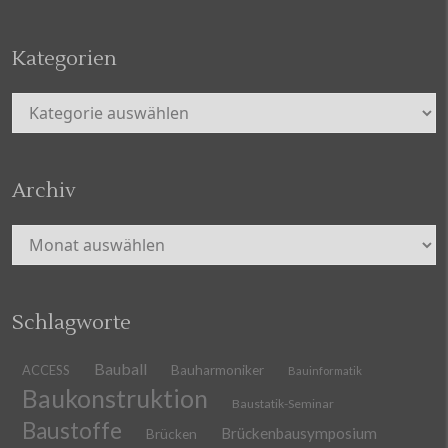
Kategorien
Kategorien
Archiv
Archiv
Schlagworte
Bauball
ACCESS
Bauharmoniker
Bauinformatik
Baukonstruktion
Baustatik-Seminar
Baustoffe
Brückenbausymposium
Brücken