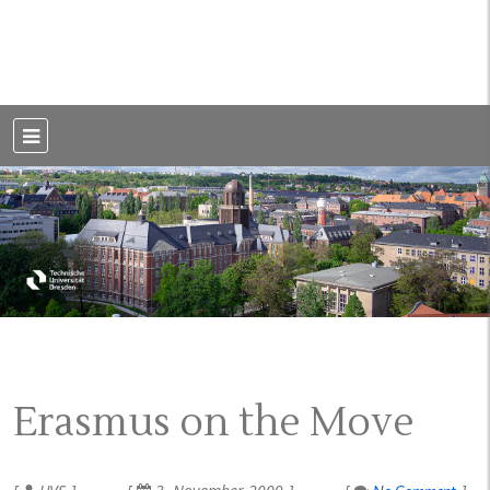
Weblog der Dresdner Bauingenieure · Seit 2002
BauBlog TU
Dresden
Erasmus on the Move