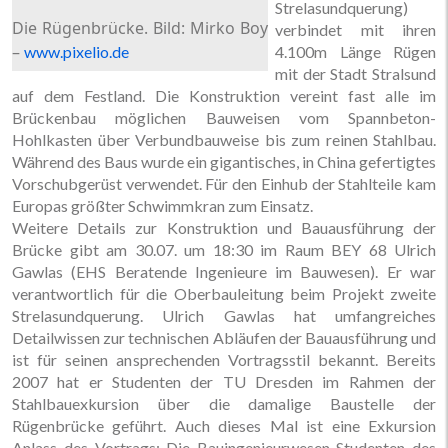
Strelasundquerung)
Die Rügenbrücke. Bild: Mirko Boy
verbindet mit ihren
–
www.pixelio.de
4.100m Länge Rügen
mit der Stadt Stralsund
auf dem Festland. Die Konstruktion vereint fast alle im
Brückenbau möglichen Bauweisen vom Spannbeton-
Hohlkasten über Verbundbauweise bis zum reinen Stahlbau.
Während des Baus wurde ein gigantisches, in China gefertigtes
Vorschubgerüst verwendet. Für den Einhub der Stahlteile kam
Europas größter Schwimmkran zum Einsatz.
Weitere Details zur Konstruktion und Bauausführung der
Brücke gibt am 30.07. um 18:30 im Raum BEY 68 Ulrich
Gawlas (EHS Beratende Ingenieure im Bauwesen). Er war
verantwortlich für die Oberbauleitung beim Projekt zweite
Strelasundquerung. Ulrich Gawlas hat umfangreiches
Detailwissen zur technischen Abläufen der Bauausführung und
ist für seinen ansprechenden Vortragsstil bekannt. Bereits
2007 hat er Studenten der TU Dresden im Rahmen der
Stahlbauexkursion über die damalige Baustelle der
Rügenbrücke geführt. Auch dieses Mal ist eine Exkursion
Anlass des Vortrags: Die Bauingenieurwesen-Studenten des