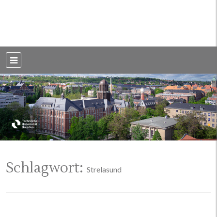
Weblog der Dresdner Bauingenieure · Seit 2002
BauBlog TU
Dresden
Schlagwort:
Strelasund