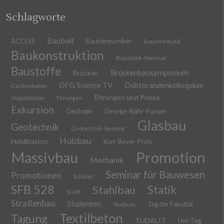
Schlagworte
Bauball
ACCESS
Bauharmoniker
Bauinformatik
Baukonstruktion
Baustatik-Seminar
Baustoffe
Brückenbausymposium
Brücken
DFG Science TV
Doktorandenkolloquium
Carbonbeton
Ehrungen und Preise
Doppeldiplom
Ehrungen
Exkursion
Geologie
George-Bähr-Forum
Glasbau
Geotechnik
Geotechnik-Seminar
Holzbau
Habilitation
Kurt-Beyer-Preis
Massivbau
Promotion
Mechanik
Seminar für Bauwesen
Promotionen
Schüler
SFB 528
Stahlbau
Statik
SLUB
Straßenbau
Studenten
Tag der Fakultät
Studium
Textilbeton
Tagung
TUDALIT
Uni-Tag