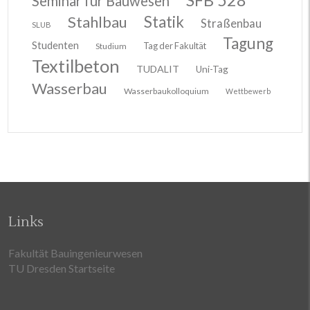
Seminar für Bauwesen
Stahlbau
Statik
Straßenbau
SLUB
Tagung
Studenten
Tag der Fakultät
Studium
Textilbeton
TUDALIT
Uni-Tag
Wasserbau
Wasserbaukolloquium
Wettbewerb
Links
Fakultät Bauingenieurwesen
TU Dresden Startseite