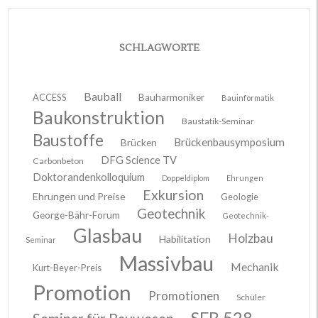
SCHLAGWORTE
Bauball
ACCESS
Bauharmoniker
Bauinformatik
Baukonstruktion
Baustatik-Seminar
Baustoffe
Brückenbausymposium
Brücken
DFG Science TV
Carbonbeton
Doktorandenkolloquium
Doppeldiplom
Ehrungen
Exkursion
Ehrungen und Preise
Geologie
Geotechnik
George-Bähr-Forum
Geotechnik-
Glasbau
Holzbau
Habilitation
Seminar
Massivbau
Mechanik
Kurt-Beyer-Preis
Promotion
Promotionen
Schüler
SFB 528