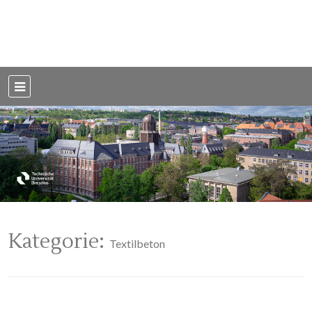
Weblog der Dresdner Bauingenieure · Seit 2002
BauBlog TU
Dresden
Kategorie:
Textilbeton