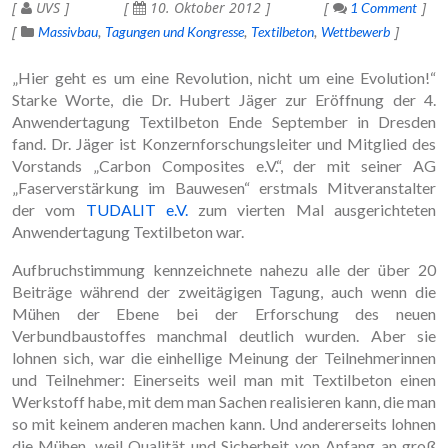
UVS
10. Oktober 2012
1 Comment
Massivbau
Tagungen und Kongresse
Textilbeton
Wettbewerb
„Hier geht es um eine Revolution, nicht um eine Evolution!“
Starke Worte, die Dr. Hubert Jäger zur Eröffnung der 4.
Anwendertagung Textilbeton Ende September in Dresden
fand. Dr. Jäger ist Konzernforschungsleiter und Mitglied des
Vorstands „Carbon Composites e.V.“, der mit seiner AG
„Faserverstärkung im Bauwesen“ erstmals Mitveranstalter
der vom
TUDALIT e.V.
zum vierten Mal ausgerichteten
Anwendertagung Textilbeton war.
Aufbruchstimmung kennzeichnete nahezu alle der über 20
Beiträge während der zweitägigen Tagung, auch wenn die
Mühen der Ebene bei der Erforschung des neuen
Verbundbaustoffes manchmal deutlich wurden. Aber sie
lohnen sich, war die einhellige Meinung der Teilnehmerinnen
und Teilnehmer: Einerseits weil man mit Textilbeton einen
Werkstoff habe, mit dem man Sachen realisieren kann, die man
so mit keinem anderen machen kann. Und andererseits lohnen
die Mühen, weil Qualität und Sicherheit von Anfang an groß