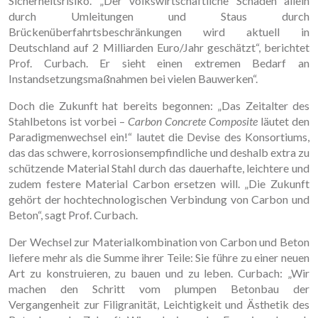
Sicherheitsrisiko. „Der volkswirtschaftliche Schaden allein
durch Umleitungen und Staus durch
Brückenüberfahrtsbeschränkungen wird aktuell in
Deutschland auf 2 Milliarden Euro/Jahr geschätzt“, berichtet
Prof. Curbach. Er sieht einen extremen Bedarf an
Instandsetzungsmaßnahmen bei vielen Bauwerken“.
Doch die Zukunft hat bereits begonnen: „Das Zeitalter des
Stahlbetons ist vorbei –
Carbon Concrete Composite
läutet den
Paradigmenwechsel ein!“ lautet die Devise des Konsortiums,
das das schwere, korrosionsempfindliche und deshalb extra zu
schützende Material Stahl durch das dauerhafte, leichtere und
zudem festere Material Carbon ersetzen will. „Die Zukunft
gehört der hochtechnologischen Verbin­dung von Carbon und
Beton“, sagt Prof. Curbach.
Der Wechsel zur Materialkombination von Carbon und Beton
liefere mehr als die Summe ihrer Teile: Sie führe zu einer neuen
Art zu konstruieren, zu bauen und zu leben. Curbach: „Wir
machen den Schritt vom plumpen Betonbau der
Vergangenheit zur Filigranität, Leichtigkeit und Ästhetik des