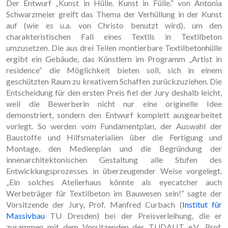
Der Entwurf „Kunst in Hülle. Kunst in Fülle.“ von Antonia
Schwarzmeier greift das Thema der Verhüllung in der Kunst
auf (wie es u.a. von Christo benutzt wird), um den
charakteristischen Fall eines Textils in Textilbeton
umzusetzen. Die aus drei Teilen montierbare Textilbetonhülle
ergibt ein Gebäude, das Künstlern im Programm „Artist in
residence“ die Möglichkeit bieten soll, sich in einem
geschützten Raum zu kreativem Schaffen zurückzuziehen. Die
Entscheidung für den ersten Preis fiel der Jury deshalb leicht,
weil die Bewerberin nicht nur eine originelle Idee
demonstriert, sondern den Entwurf komplett ausgearbeitet
vorlegt. So werden vom Fundamentplan, der Auswahl der
Baustoffe und Hilfsmaterialien über die Fertigung und
Montage, den Medienplan und die Begründung der
innenarchitektonischen Gestaltung alle Stufen des
Entwicklungsprozesses in überzeugender Weise vorgelegt.
„Ein solches Atelierhaus könnte als eye­catcher auch
Werbeträger für Textilbeton im Bauwesen sein!“ sagte der
Vorsitzende der Jury, Prof. Manfred Curbach (
Institut für
Massivbau
TU Dresden) bei der Preisverleihung, die er
zusammen mit dem Vorsitzenden des TUDALIT e.V., Prof.