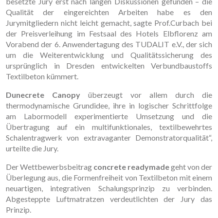
besetzte Jury erst nach langen Diskussionen gefunden – die
Qualität der eingereichten Arbeiten habe es den
Jurymitgliedern nicht leicht gemacht, sagte Prof.Curbach bei
der Preisverleihung im Festsaal des Hotels Elbflorenz am
Vorabend der 6. Anwendertagung des TUDALIT e.V., der sich
um die Weiterentwicklung und Qualitätssicherung des
ursprünglich in Dresden entwickelten Verbundbaustoffs
Textilbeton kümmert.
Dunecrete Canopy
überzeugt vor allem durch die
thermodynamische Grund­idee, ihre in logischer Schritt­folge
am Labormodell experimentierte Umsetzung und die
Übertragung auf ein multifunktionales, textilbewehrtes
Schalentragwerk von extravaganter Demonstratorqualität“,
urteilte die Jury.
Der Wettbewerbsbeitrag
concrete readymade
geht von der
Überlegung aus, die Formenfreiheit von Textilbeton mit einem
neuartigen, inte­grativen Schalungsprinzip zu verbinden.
Abgesteppte Luftmatratzen verdeutlichten der Jury das
Prinzip.