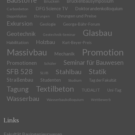
Baustoffe
Brückenbausymposium
Brücken
DFG Science TV
Doktorandenkolloquium
Carbonbeton
Ehrungen und Preise
Doppeldiplom
Ehrungen
Exkursion
Geologie
George-Bähr-Forum
Glasbau
Geotechnik
Geotechnik-Seminar
Holzbau
Habilitation
Kurt-Beyer-Preis
Massivbau
Promotion
Mechanik
Seminar für Bauwesen
Promotionen
Schüler
SFB 528
Stahlbau
Statik
SLUB
Straßenbau
Studenten
Tag der Fakultät
Studium
Textilbeton
Tagung
TUDALIT
Uni-Tag
Wasserbau
Wasserbaukolloquium
Wettbewerb
Links
Fakultät Bauingenieurwesen