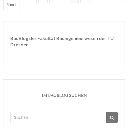
navigation
Next
BauBlog der Fakultät Bauingenieurwesen der TU
Dresden
IM BAUBLOG SUCHEN
Suchen
nach: