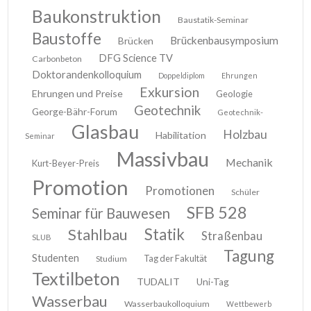
Baukonstruktion
Baustatik-Seminar
Baustoffe
Brückenbausymposium
Brücken
DFG Science TV
Carbonbeton
Doktorandenkolloquium
Doppeldiplom
Ehrungen
Exkursion
Ehrungen und Preise
Geologie
Geotechnik
George-Bähr-Forum
Geotechnik-
Glasbau
Holzbau
Habilitation
Seminar
Massivbau
Mechanik
Kurt-Beyer-Preis
Promotion
Promotionen
Schüler
SFB 528
Seminar für Bauwesen
Stahlbau
Statik
Straßenbau
SLUB
Tagung
Studenten
Tag der Fakultät
Studium
Textilbeton
TUDALIT
Uni-Tag
Wasserbau
Wasserbaukolloquium
Wettbewerb