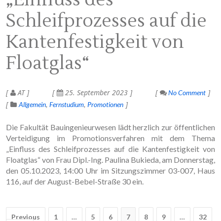
Schleifprozesses auf die
Kantenfestigkeit von
Floatglas“
AT
25. September 2023
No Comment
Allgemein
Fernstudium
Promotionen
Die Fakultät Bauingenieurwesen lädt herzlich zur öffentlichen
Verteidigung im Promotionsverfahren mit dem Thema
„Einfluss des Schleifprozesses auf die Kantenfestigkeit von
Floatglas“ von Frau Dipl.-Ing. Paulina Bukieda, am Donnerstag,
den 05.10.2023, 14:00 Uhr im Sitzungszimmer 03-007, Haus
116, auf der August-Bebel-Straße 30 ein.
Post
Previous
1
…
5
6
7
8
9
…
32