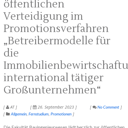
öffentlichen
Verteidigung im
Promotionsverfahren
„Betreibermodelle für
die
Immobilienbewirtschaft
international tätiger
Großunternehmen“
AT
26. September 2023
No Comment
Allgemein
Fernstudium
Promotionen
Die Fakultät Bauingenieurwesen lädt herzlich zur öffentlichen