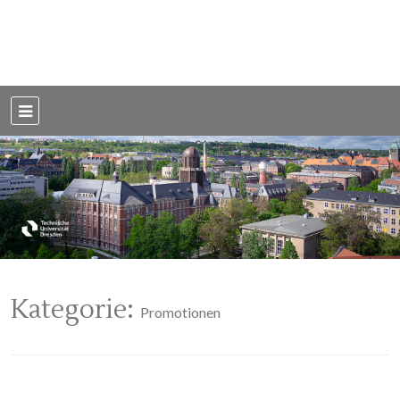
Weblog der Dresdner Bauingenieure · Seit 2002
BauBlog TU
Dresden
Kategorie:
Promotionen