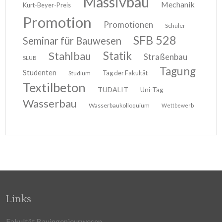
Massivbau
Mechanik
Kurt-Beyer-Preis
Promotion
Promotionen
Schüler
SFB 528
Seminar für Bauwesen
Stahlbau
Statik
Straßenbau
SLUB
Tagung
Studenten
Tag der Fakultät
Studium
Textilbeton
TUDALIT
Uni-Tag
Wasserbau
Wasserbaukolloquium
Wettbewerb
Links
Fakultät Bauingenieurwesen