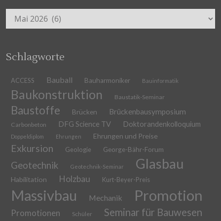
Archiv
Schlagworte
Bauball
ACCESS
Bauharmoniker
Bauinformatik
Baukonstruktion
Baustatik-Seminar
Baustoffe
Brückenbausymposium
Brücken
DFG Science TV
Doktorandenkolloquium
Carbonbeton
Ehrungen und Preise
Doppeldiplom
Ehrungen
Exkursion
Geologie
George-Bähr-Forum
Glasbau
Geotechnik
Geotechnik-Seminar
Holzbau
Habilitation
Kurt-Beyer-Preis
Massivbau
Promotion
Mechanik
Seminar für Bauwesen
Promotionen
Schüler