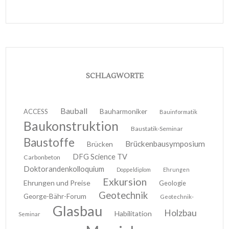
SCHLAGWORTE
Bauball
ACCESS
Bauharmoniker
Bauinformatik
Baukonstruktion
Baustatik-Seminar
Baustoffe
Brückenbausymposium
Brücken
DFG Science TV
Carbonbeton
Doktorandenkolloquium
Doppeldiplom
Ehrungen
Exkursion
Ehrungen und Preise
Geologie
Geotechnik
George-Bähr-Forum
Geotechnik-
Glasbau
Holzbau
Habilitation
Seminar