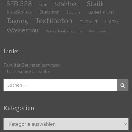
SFB 528
Stahlbau
Statik
SLUB
Straßenbau
Studenten
Tag der Fakultät
Studium
Textilbeton
Tagung
TUDALIT
Uni-Tag
Wasserbau
Wasserbaukolloquium
Wettbewerb
Links
Fakultät Bauingenieurwesen
TU Dresden Startseite
Suchen
nach:
Kategorien
Kategorien