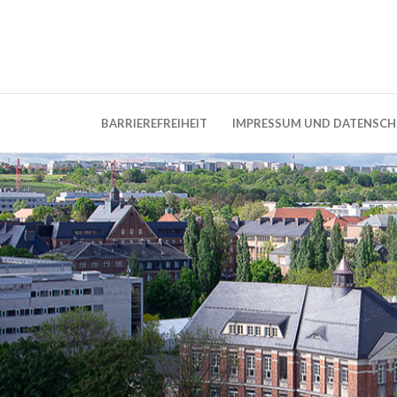
Weblog der Dresdner Bauingenieure · Seit
BauBlog TU 
BARRIEREFREIHEIT
IMPRESSUM UND DATENSC