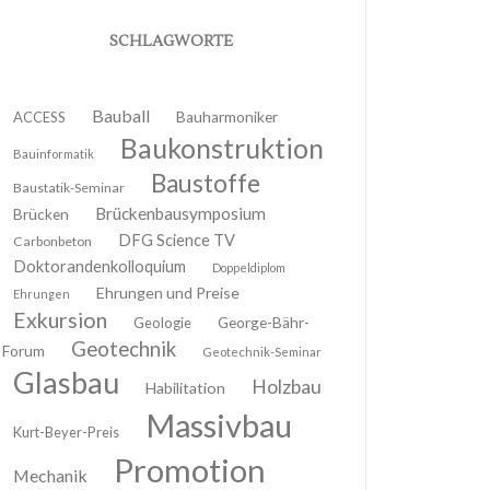
SCHLAGWORTE
Bauball
ACCESS
Bauharmoniker
Baukonstruktion
Bauinformatik
Baustoffe
Baustatik-Seminar
Brückenbausymposium
Brücken
DFG Science TV
Carbonbeton
Doktorandenkolloquium
Doppeldiplom
Ehrungen und Preise
Ehrungen
Exkursion
Geologie
George-Bähr-
Geotechnik
Forum
Geotechnik-Seminar
Glasbau
Holzbau
Habilitation
Massivbau
Kurt-Beyer-Preis
Promotion
Mechanik