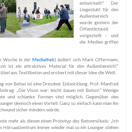
entwickelt!“ Der
Liegestuhl für den
Außenbereich
wurde gestern der
Öffentlichkeit
vorgestellt – und
die Medien griffen
ne Woche in der
Mediathek
) äußert sich Mark Offermann,
n ist ein attraktives Material für den Außenbereich!“
öbel aus Textilbeton und erobert mit dieser Idee die Welt.
ng von Beton ist eine Dresdner Entwicklung. Prof. Manfred
trag: „Die Vison war: leicht bauen mit Beton!“ Wenige
ante und schlanke Formen sind möglich. Gegenüber den
ounger dennoch einen Vorteil: Ganz so einfach kann man ihn
 Schwund sicher mindern würde.
nte mehr als diesen einen Prototyp des Betonmöbels: „Ich
m Hörsaalzentrum immer wieder mal so ein Lounger stehen