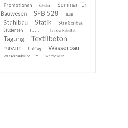
Seminar für
Promotionen
Schüler
SFB 528
Bauwesen
SLUB
Stahlbau
Statik
Straßenbau
Studenten
Tag der Fakultät
Studium
Textilbeton
Tagung
Wasserbau
TUDALIT
Uni-Tag
Wasserbaukolloquium
Wettbewerb