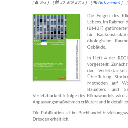
UVS
30. Mai 2013
No Comment
Die Folgen des Kli
Lebens. Im Rahmen d
(BMBF) geförderte
für Baukonstrukti
ökologische Raume
Gebäude.
In Heft 4 der REGK
vorgestellt. Zunäc
der Verletzbarke
Überflutung, Stark
Methoden auf Woh
Baualters und Sa
Verletzbarkeit infolge des Klimawandels wird
Anpassungsmaßnahmen erläutert und in detaillie
Die Publikation ist im Buchhandel beziehungsw
Dresden erhältlich.