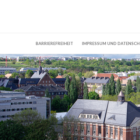
Weblog der Dresdner Bauingenieure · Seit
BauBlog TU 
BARRIEREFREIHEIT
IMPRESSUM UND DATENSC