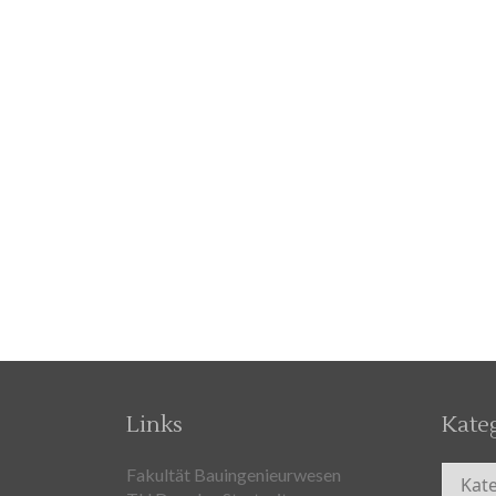
Links
Kate
Kateg
Fakultät Bauingenieurwesen