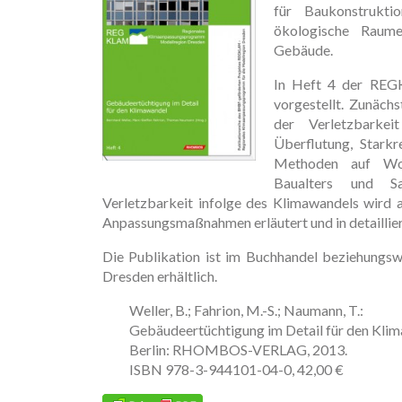
für Baukonstrukti
ökologische Raume
Gebäude.
In Heft 4 der REGK
vorgestellt. Zunäc
der Verletzbarke
Überflutung, Stark
Methoden auf Woh
Baualters und Sa
Verletzbarkeit infolge des Klimawandels wird
Anpassungsmaßnahmen erläutert und in detaillie
Die Publikation ist im Buchhandel beziehungsw
Dresden erhältlich.
Weller, B.; Fahrion, M.-S.; Naumann, T.:
Gebäudeertüchtigung im Detail für den Kli
Berlin: RHOMBOS-VERLAG, 2013.
ISBN 978-3-944101-04-0, 42,00 €