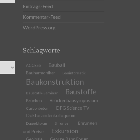
Eintrags-Feed
Kommentar-Feed
WordPress.org
Schlagworte
Bauball
ACCESS
Bauharmoniker
Bauinformatik
Baukonstruktion
Baustoffe
Baustatik-Seminar
Brückenbausymposium
Brücken
DFG Science TV
Carbonbeton
Doktorandenkolloquium
Ehrungen
Doppeldiplom
Ehrungen
Exkursion
und Preise
Geologie
George-Bähr-Forum