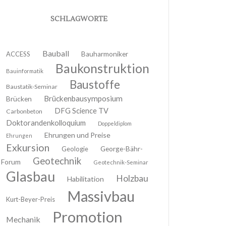
SCHLAGWORTE
Bauball
ACCESS
Bauharmoniker
Baukonstruktion
Bauinformatik
Baustoffe
Baustatik-Seminar
Brückenbausymposium
Brücken
DFG Science TV
Carbonbeton
Doktorandenkolloquium
Doppeldiplom
Ehrungen und Preise
Ehrungen
Exkursion
Geologie
George-Bähr-
Geotechnik
Forum
Geotechnik-Seminar
Glasbau
Holzbau
Habilitation
Massivbau
Kurt-Beyer-Preis
Promotion
Mechanik