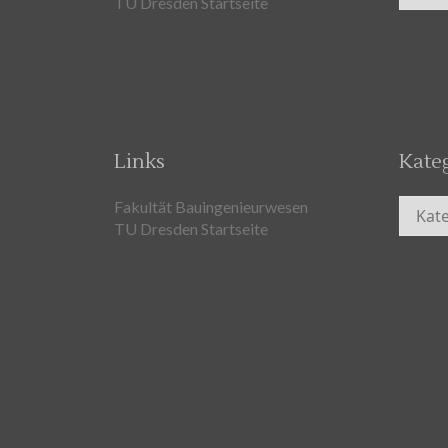
TU Dresden Startseite
Links
Kate
Kateg
Fakultät Bauingenieurwesen
TU Dresden Startseite