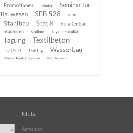
Seminar für
Promotionen
Schüler
SFB 528
Bauwesen
SLUB
Stahlbau
Statik
Straßenbau
Studenten
Tag der Fakultät
Studium
Textilbeton
Tagung
Wasserbau
TUDALIT
Uni-Tag
Wasserbaukolloquium
Wettbewerb
Meta
Anmelden