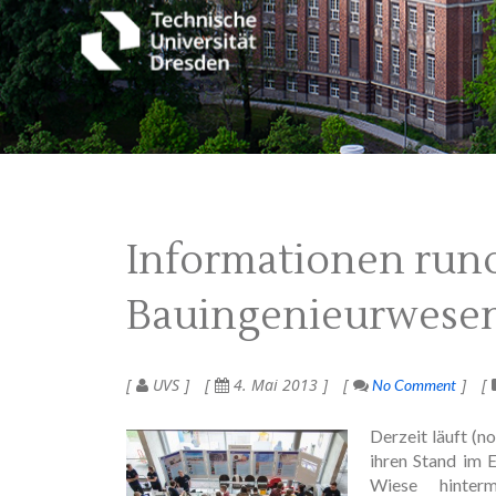
Informationen run
Bauingenieurwese
UVS
4. Mai 2013
No Comment
Derzeit läuft (n
ihren Stand im 
Wiese hinte