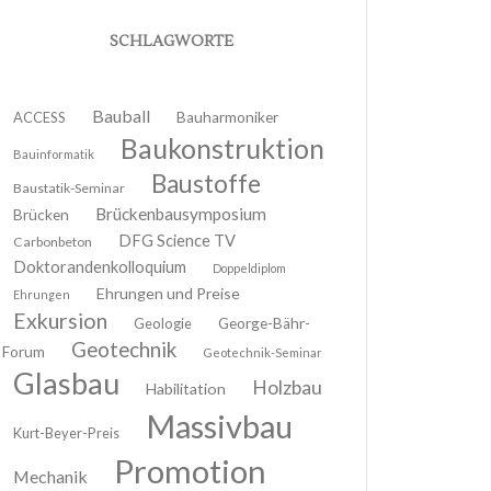
SCHLAGWORTE
Bauball
ACCESS
Bauharmoniker
Baukonstruktion
Bauinformatik
Baustoffe
Baustatik-Seminar
Brückenbausymposium
Brücken
DFG Science TV
Carbonbeton
Doktorandenkolloquium
Doppeldiplom
Ehrungen und Preise
Ehrungen
Exkursion
Geologie
George-Bähr-
Geotechnik
Forum
Geotechnik-Seminar
Glasbau
Holzbau
Habilitation
Massivbau
Kurt-Beyer-Preis
Promotion
Mechanik