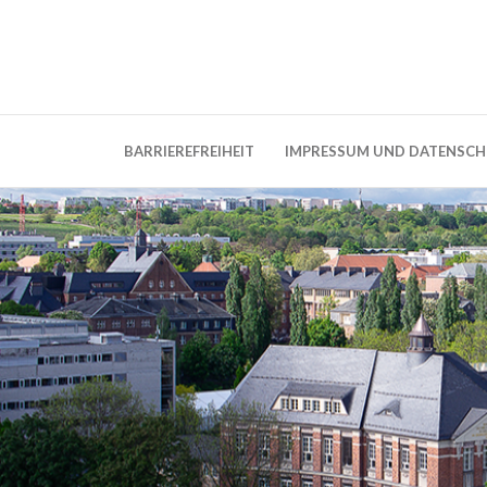
Weblog der Dresdner Bauingenieure · Seit
BauBlog TU 
BARRIEREFREIHEIT
IMPRESSUM UND DATENSC