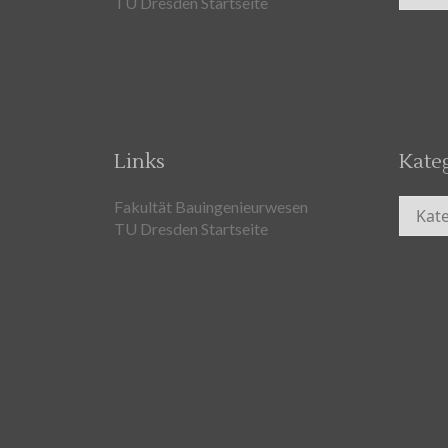
TU Dresden Startseite
Links
Kate
Kateg
Fakultät Bauingenieurwesen
TU Dresden Startseite