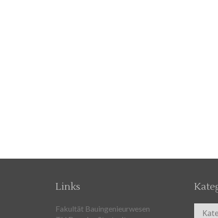
Links
Kate
Kateg
Fakultät Bauingenieurwesen