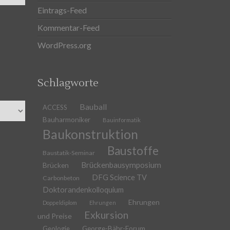
Eintrags-Feed
Kommentar-Feed
WordPress.org
Schlagworte
Bauball
ACCESS
Bauharmoniker
Bauinformatik
Baukonstruktion
Baustoffe
Baustatik-Seminar
Brückenbausymposium
Brücken
DFG Science TV
Carbonbeton
Doktorandenkolloquium
Ehrungen
Doppeldiplom
Ehrungen
Exkursion
und Preise
Geologie
George-Bähr-Forum