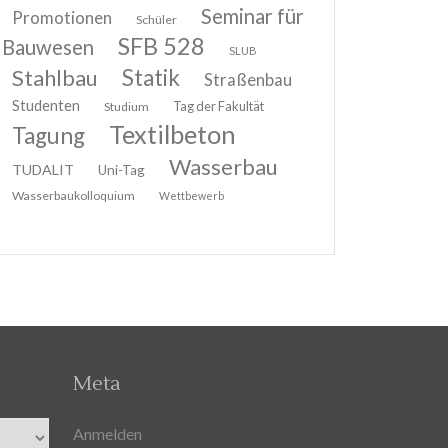
Seminar für
Promotionen
Schüler
SFB 528
Bauwesen
SLUB
Stahlbau
Statik
Straßenbau
Studenten
Tag der Fakultät
Studium
Textilbeton
Tagung
Wasserbau
TUDALIT
Uni-Tag
Wasserbaukolloquium
Wettbewerb
Meta
Anmelden