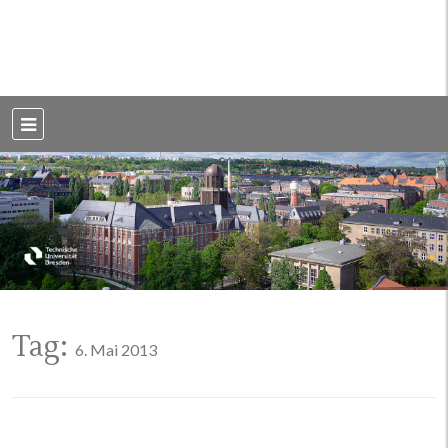
Weblog der Dresdner Bauingenieure · Seit 2002
BauBlog TU
Dresden
Tag:
6. Mai 2013