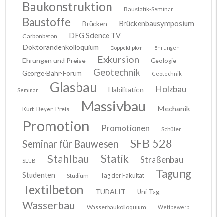
Baukonstruktion
Baustatik-Seminar
Baustoffe
Brückenbausymposium
Brücken
DFG Science TV
Carbonbeton
Doktorandenkolloquium
Doppeldiplom
Ehrungen
Exkursion
Ehrungen und Preise
Geologie
Geotechnik
George-Bähr-Forum
Geotechnik-
Glasbau
Holzbau
Habilitation
Seminar
Massivbau
Mechanik
Kurt-Beyer-Preis
Promotion
Promotionen
Schüler
SFB 528
Seminar für Bauwesen
Stahlbau
Statik
Straßenbau
SLUB
Tagung
Studenten
Tag der Fakultät
Studium
Textilbeton
TUDALIT
Uni-Tag
Wasserbau
Wasserbaukolloquium
Wettbewerb