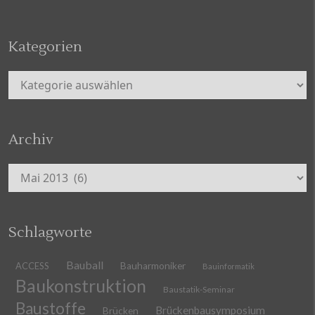
Kategorien
Kategorien
Archiv
Archiv
Schlagworte
Bauball
ACCESS
Bauharmoniker
Bauinformatik
Baukonstruktion
Baustatik-Seminar
Baustoffe
Brückenbausymposium
Brücken