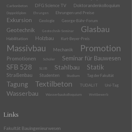
DFG Science TV
Doktorandenkolloquium
Carbonbeton
Ehrungen und Preise
Doppeldiplom
Ehrungen
Exkursion
Geologie
George-Bähr-Forum
Glasbau
Geotechnik
Geotechnik-Seminar
Holzbau
Habilitation
Kurt-Beyer-Preis
Massivbau
Promotion
Mechanik
Seminar für Bauwesen
Promotionen
Schüler
SFB 528
Stahlbau
Statik
SLUB
Straßenbau
Studenten
Tag der Fakultät
Studium
Textilbeton
Tagung
TUDALIT
Uni-Tag
Wasserbau
Wasserbaukolloquium
Wettbewerb
Links
Fakultät Bauingenieurwesen