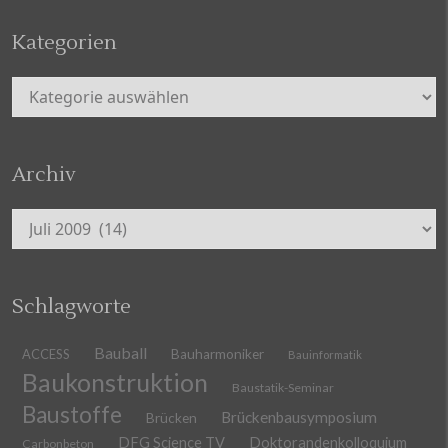
Kategorien
Kategorien
Archiv
Archiv
Schlagworte
Bauball
ACCESS
Bauharmoniker
Bauinformatik
Baukonstruktion
Baustatik-Seminar
Baustoffe
Brückenbausymposium
Brücken
DFG Science TV
Doktorandenkolloquium
Carbonbeton