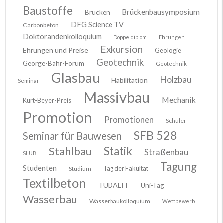
Baustoffe
Brückenbausymposium
Brücken
DFG Science TV
Carbonbeton
Doktorandenkolloquium
Doppeldiplom
Ehrungen
Exkursion
Ehrungen und Preise
Geologie
Geotechnik
George-Bähr-Forum
Geotechnik-
Glasbau
Holzbau
Habilitation
Seminar
Massivbau
Mechanik
Kurt-Beyer-Preis
Promotion
Promotionen
Schüler
SFB 528
Seminar für Bauwesen
Stahlbau
Statik
Straßenbau
SLUB
Tagung
Studenten
Tag der Fakultät
Studium
Textilbeton
TUDALIT
Uni-Tag
Wasserbau
Wasserbaukolloquium
Wettbewerb