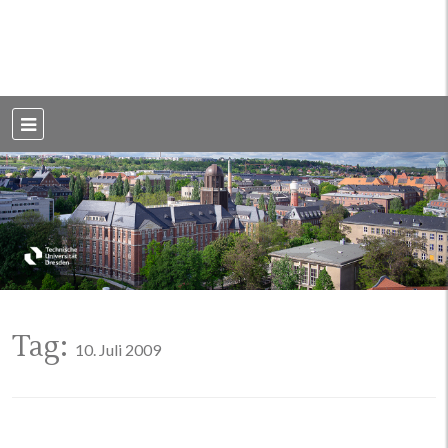
Weblog der Dresdner Bauingenieure · Seit 2002
BauBlog TU
Dresden
Tag:
10. Juli 2009