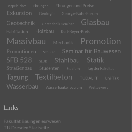
Ehrungen und Preise
Doppeldiplom
Ehrungen
Exkursion
Geologie
George-Bähr-Forum
Glasbau
Geotechnik
Geotechnik-Seminar
Holzbau
Habilitation
Kurt-Beyer-Preis
Massivbau
Promotion
Mechanik
Seminar für Bauwesen
Promotionen
Schüler
SFB 528
Stahlbau
Statik
SLUB
Straßenbau
Studenten
Tag der Fakultät
Studium
Textilbeton
Tagung
TUDALIT
Uni-Tag
Wasserbau
Wasserbaukolloquium
Wettbewerb
Links
Fakultät Bauingenieurwesen
TU Dresden Startseite