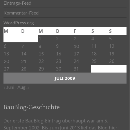
Eintrags-Feed
Kommentar-Feed
WordPress.org
M
D
M
D
F
S
S
2
4
5
1
3
6
9
11
12
7
8
10
13
14
18
19
15
16
17
22
23
24
25
26
20
21
29
30
31
27
28
JULI 2009
« Juni
Aug. »
BauBlog-Geschichte
Der erste BauBlog-Eintrag überhaupt war am 5.
September 2002. Bis zum Juni 2013 lief das Blog hier: