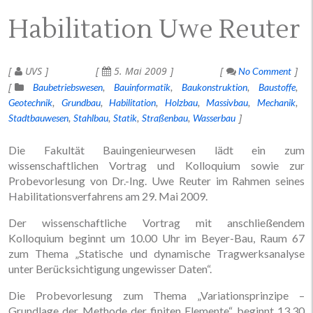
Habilitation Uwe Reuter
UVS
5. Mai 2009
No Comment
Baubetriebswesen
Bauinformatik
Baukonstruktion
Baustoffe
Geotechnik
Grundbau
Habilitation
Holzbau
Massivbau
Mechanik
Stadtbauwesen
Stahlbau
Statik
Straßenbau
Wasserbau
Die Fakultät Bauingenieurwesen lädt ein zum
wissenschaftlichen Vortrag und Kolloquium sowie zur
Probevorlesung von Dr.-Ing. Uwe Reuter im Rahmen seines
Habilitationsverfahrens am 29. Mai 2009.
Der wissenschaftliche Vortrag mit anschließendem
Kolloquium beginnt um 10.00 Uhr im Beyer-Bau, Raum 67
zum Thema „Statische und dynamische Tragwerksanalyse
unter Berücksichtigung ungewisser Daten“.
Die Probevorlesung zum Thema „Variationsprinzipe –
Grundlage der Methode der finiten Elemente“ beginnt 13.30