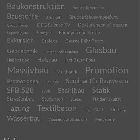
Baukonstruktion
Baustatik-Seminar
Baustoffe
Brückenbausymposium
Brücken
DFG Science TV
Doktorandenkolloquium
Carbonbeton
Ehrungen und Preise
Doppeldiplom
Ehrungen
Exkursion
Geologie
George-Bähr-Forum
Glasbau
Geotechnik
Geotechnik-Seminar
Holzbau
Habilitation
Kurt-Beyer-Preis
Massivbau
Promotion
Mechanik
Seminar für Bauwesen
Promotionen
Schüler
SFB 528
Stahlbau
Statik
SLUB
Straßenbau
Studenten
Tag der Fakultät
Studium
Textilbeton
Tagung
TUDALIT
Uni-Tag
Wasserbau
Wasserbaukolloquium
Wettbewerb