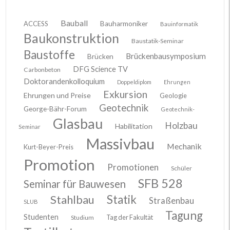
Bauball
ACCESS
Bauharmoniker
Bauinformatik
Baukonstruktion
Baustatik-Seminar
Baustoffe
Brückenbausymposium
Brücken
DFG Science TV
Carbonbeton
Doktorandenkolloquium
Doppeldiplom
Ehrungen
Exkursion
Ehrungen und Preise
Geologie
Geotechnik
George-Bähr-Forum
Geotechnik-
Glasbau
Holzbau
Habilitation
Seminar
Massivbau
Mechanik
Kurt-Beyer-Preis
Promotion
Promotionen
Schüler
SFB 528
Seminar für Bauwesen
Stahlbau
Statik
Straßenbau
SLUB
Tagung
Studenten
Tag der Fakultät
Studium