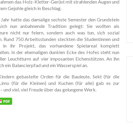
nahmen das Holz-Kletter-Gerüst mit strahlenden Augen und
em Gejohle gleich in Beschlag.
 Jahr hatte das damalige sechste Semester den Grundstein
sich nun anbahnende Tradition gelegt: Sie wollten als
eure nicht nur feiern, sondern auch was tun, sich sozial
n. Rund 750 Arbeitsstunden steckten die Studentinnen und
 in ihr Projekt, das vorhandene Spielareal komplett
lten. In der ehemaligen dunklen Ecke des Hofes steht nun
ller Leuchtturm auf vier imposanten Eichenstützen. An ihn
ich ein Balancierpfad und ein Wasserspiel an.
indern gebastelte Orden für die Bauleute, Sekt (für die
Limo (für die Kleinen) und Kuchen (für alle) gab es zur
– und viel, viel Freude über das gelungene Werk.