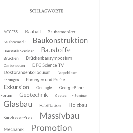
SCHLAGWORTE
Bauball
ACCESS
Bauharmoniker
Baukonstruktion
Bauinformatik
Baustoffe
Baustatik-Seminar
Brückenbausymposium
Brücken
DFG Science TV
Carbonbeton
Doktorandenkolloquium
Doppeldiplom
Ehrungen und Preise
Ehrungen
Exkursion
Geologie
George-Bähr-
Geotechnik
Forum
Geotechnik-Seminar
Glasbau
Holzbau
Habilitation
Massivbau
Kurt-Beyer-Preis
Promotion
Mechanik