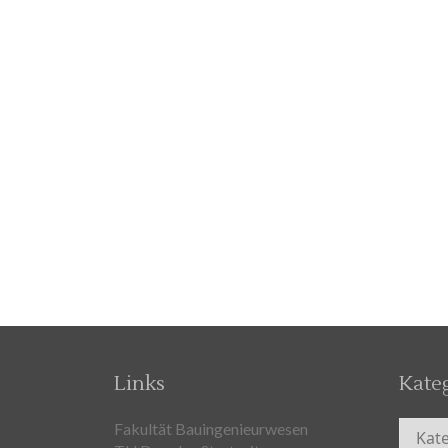
Links
Kate
Kateg
Fakultät Bauingenieurwesen