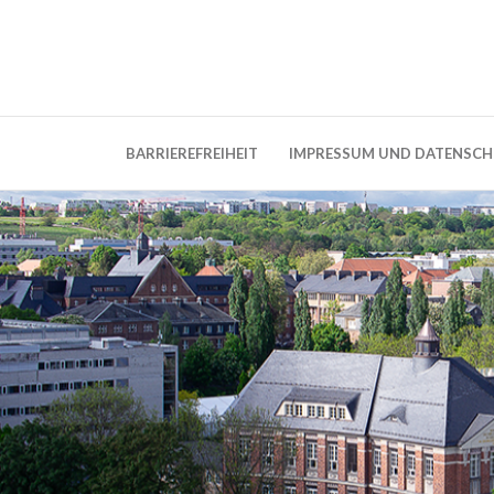
Weblog der Dresdner Bauingenieure · Seit
BauBlog TU 
BARRIEREFREIHEIT
IMPRESSUM UND DATENSC