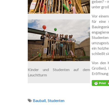
geben? – 
unter groß
Vor einem
für eine 
Bauingeni
engagiere
Studenten
umzugesta
ein holzhe
schließt s
Von den K
Großen), 
Kinder und Studenten auf dem
Eröffnung 
Leuchtturm
,
Bauball
Studenten