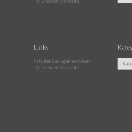
TU Dresden Startseite
Links
Kate
Kateg
Fakultät Bauingenieurwesen
TU Dresden Startseite