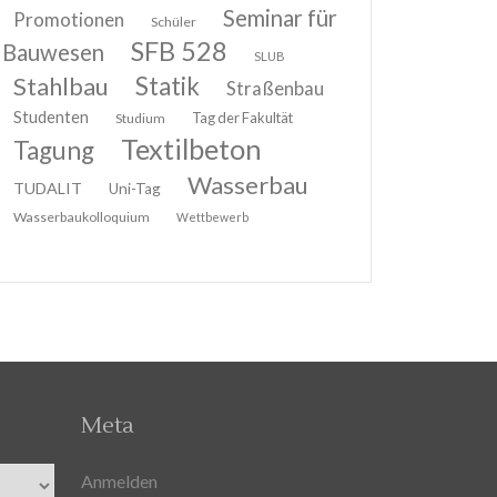
Seminar für
Promotionen
Schüler
SFB 528
Bauwesen
SLUB
Stahlbau
Statik
Straßenbau
Studenten
Tag der Fakultät
Studium
Textilbeton
Tagung
Wasserbau
TUDALIT
Uni-Tag
Wasserbaukolloquium
Wettbewerb
Meta
Anmelden