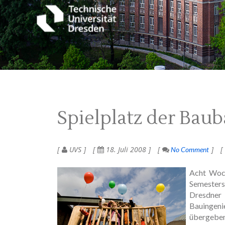
Spielplatz der Baub
UVS
18. Juli 2008
No Comment
Acht Woch
Semesters
Dresdner
Bauingen
übergeben.