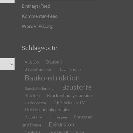
Eintrags-Feed
Kommentar-Feed
WordPress.org
Schlagworte
Bauball
ACCESS
Bauharmoniker
Bauinformatik
Baukonstruktion
Baustoffe
Baustatik-Seminar
Brückenbausymposium
Brücken
DFG Science TV
Carbonbeton
Doktorandenkolloquium
Ehrungen
Doppeldiplom
Ehrungen
Exkursion
und Preise
Geologie
George-Bähr-Forum