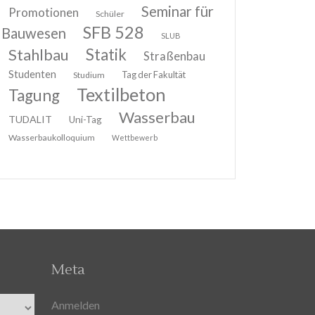
Seminar für
Promotionen
Schüler
SFB 528
Bauwesen
SLUB
Stahlbau
Statik
Straßenbau
Studenten
Tag der Fakultät
Studium
Textilbeton
Tagung
Wasserbau
TUDALIT
Uni-Tag
Wasserbaukolloquium
Wettbewerb
Meta
Anmelden