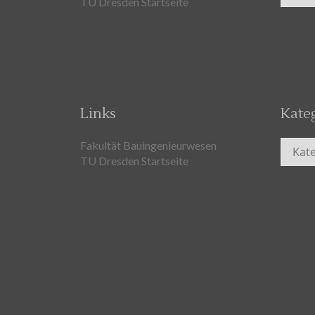
TU Dresden Startseite
Links
Kate
Kateg
Fakultät Bauingenieurwesen
TU Dresden Startseite