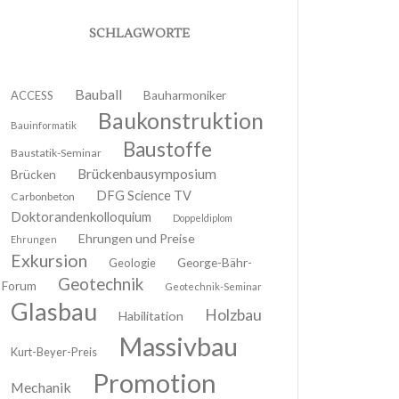
SCHLAGWORTE
Bauball
ACCESS
Bauharmoniker
Baukonstruktion
Bauinformatik
Baustoffe
Baustatik-Seminar
Brückenbausymposium
Brücken
DFG Science TV
Carbonbeton
Doktorandenkolloquium
Doppeldiplom
Ehrungen und Preise
Ehrungen
Exkursion
Geologie
George-Bähr-
Geotechnik
Forum
Geotechnik-Seminar
Glasbau
Holzbau
Habilitation
Massivbau
Kurt-Beyer-Preis
Promotion
Mechanik