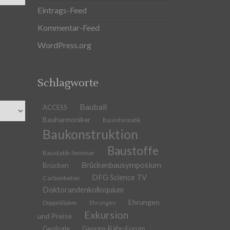
Eintrags-Feed
Kommentar-Feed
WordPress.org
Schlagworte
Bauball
ACCESS
Bauharmoniker
Bauinformatik
Baukonstruktion
Baustoffe
Baustatik-Seminar
Brückenbausymposium
Brücken
DFG Science TV
Carbonbeton
Doktorandenkolloquium
Ehrungen
Doppeldiplom
Ehrungen
Exkursion
und Preise
Geologie
George-Bähr-Forum