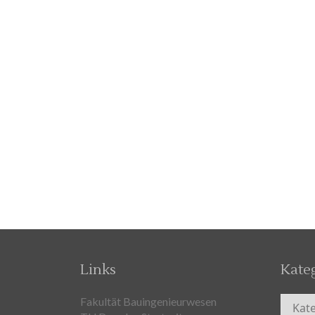
Links
Kate
Kateg
Fakultät Bauingenieurwesen