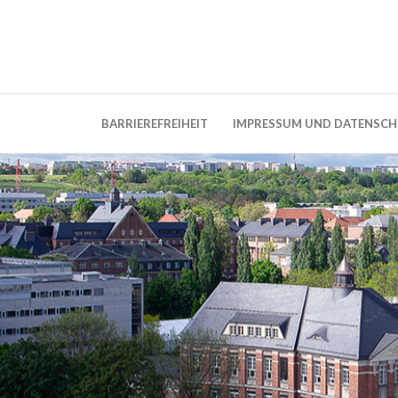
Weblog der Dresdner Bauingenieure · Seit
BauBlog TU 
BARRIEREFREIHEIT
IMPRESSUM UND DATENSC