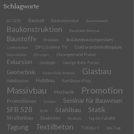
Schlagworte
Bauball
ACCESS
Bauharmoniker
Bauinformatik
Baukonstruktion
Baustatik-Seminar
Baustoffe
Brückenbausymposium
Brücken
DFG Science TV
Doktorandenkolloquium
Carbonbeton
Ehrungen und Preise
Doppeldiplom
Ehrungen
Exkursion
Geologie
George-Bähr-Forum
Glasbau
Geotechnik
Geotechnik-Seminar
Holzbau
Habilitation
Kurt-Beyer-Preis
Massivbau
Promotion
Mechanik
Seminar für Bauwesen
Promotionen
Schüler
SFB 528
Stahlbau
Statik
SLUB
Straßenbau
Studenten
Tag der Fakultät
Studium
Textilbeton
Tagung
TUDALIT
Uni-Tag