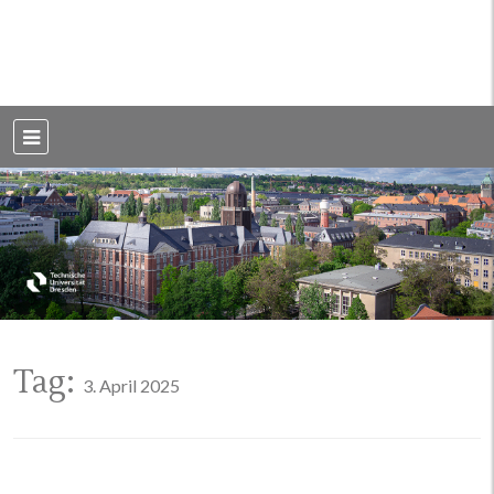
Weblog der Dresdner Bauingenieure · Seit 2002
BauBlog TU
Dresden
Tag:
3. April 2025