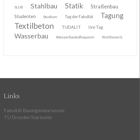
Stahlbau
Statik
Straßenbau
SLUB
Tagung
Studenten
Tag der Fakultät
Studium
Textilbeton
TUDALIT
Uni-Tag
Wasserbau
Wasserbaukolloquium
Wettbewerb
Links
Fakultät Bauingenieurwesen
TU Dresden Startseite