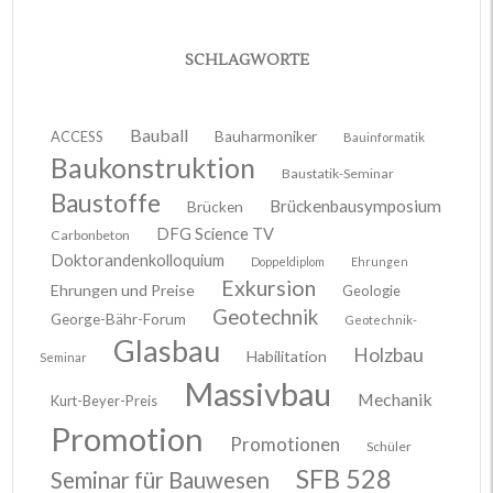
SCHLAGWORTE
Bauball
ACCESS
Bauharmoniker
Bauinformatik
Baukonstruktion
Baustatik-Seminar
Baustoffe
Brückenbausymposium
Brücken
DFG Science TV
Carbonbeton
Doktorandenkolloquium
Doppeldiplom
Ehrungen
Exkursion
Ehrungen und Preise
Geologie
Geotechnik
George-Bähr-Forum
Geotechnik-
Glasbau
Holzbau
Habilitation
Seminar
Massivbau
Mechanik
Kurt-Beyer-Preis
Promotion
Promotionen
Schüler
SFB 528
Seminar für Bauwesen