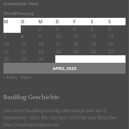
Kommentar-Feed
WordPress.org
M
D
M
D
F
S
S
1
4
5
6
2
3
7
8
10
11
12
13
9
14
16
17
18
19
20
15
21
22
23
24
26
27
25
28
29
30
APRIL 2025
« März
Mai »
BauBlog-Geschichte
Der erste BauBlog-Eintrag überhaupt war am 5.
September 2002. Bis zum Juni 2013 lief das Blog hier:
http://baublog.blogspot.de/