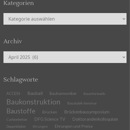
Kategorien
Kategorien
Archiv
Archiv
Schlagworte
Bauball
ACCESS
Bauharmoniker
Bauinformatik
Baukonstruktion
Baustatik-Seminar
Baustoffe
Brückenbausymposium
Brücken
DFG Science TV
Doktorandenkolloquium
Carbonbeton
Ehrungen und Preise
Doppeldiplom
Ehrungen