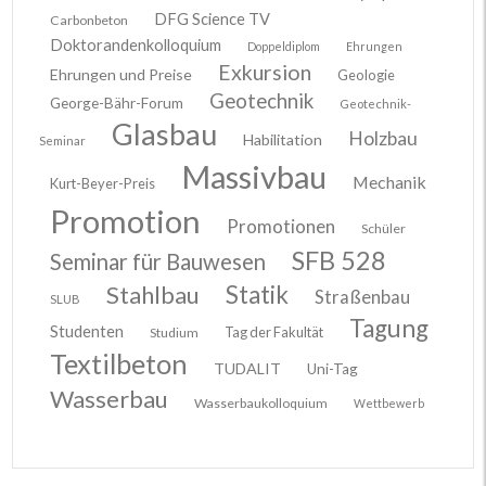
DFG Science TV
Carbonbeton
Doktorandenkolloquium
Doppeldiplom
Ehrungen
Exkursion
Ehrungen und Preise
Geologie
Geotechnik
George-Bähr-Forum
Geotechnik-
Glasbau
Holzbau
Habilitation
Seminar
Massivbau
Mechanik
Kurt-Beyer-Preis
Promotion
Promotionen
Schüler
SFB 528
Seminar für Bauwesen
Stahlbau
Statik
Straßenbau
SLUB
Tagung
Studenten
Tag der Fakultät
Studium
Textilbeton
TUDALIT
Uni-Tag
Wasserbau
Wasserbaukolloquium
Wettbewerb