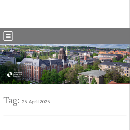
Weblog der Dresdner Bauingenieure · Seit 2002
BauBlog TU
Dresden
Tag:
25. April 2025