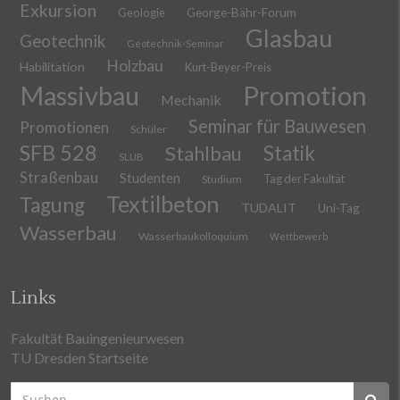
Exkursion
Geologie
George-Bähr-Forum
Glasbau
Geotechnik
Geotechnik-Seminar
Holzbau
Habilitation
Kurt-Beyer-Preis
Massivbau
Promotion
Mechanik
Seminar für Bauwesen
Promotionen
Schüler
SFB 528
Stahlbau
Statik
SLUB
Straßenbau
Studenten
Tag der Fakultät
Studium
Textilbeton
Tagung
TUDALIT
Uni-Tag
Wasserbau
Wasserbaukolloquium
Wettbewerb
Links
Fakultät Bauingenieurwesen
TU Dresden Startseite
Suchen