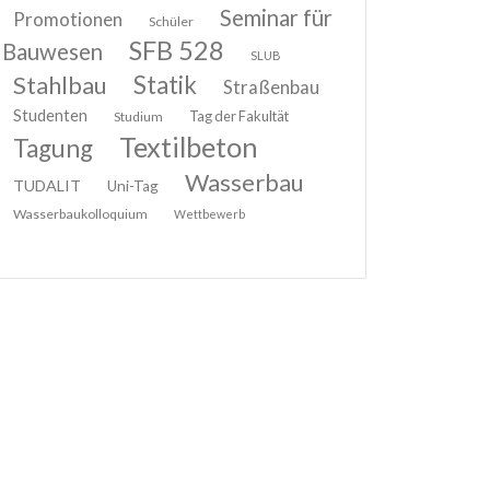
Seminar für
Promotionen
Schüler
SFB 528
Bauwesen
SLUB
Stahlbau
Statik
Straßenbau
Studenten
Tag der Fakultät
Studium
Textilbeton
Tagung
Wasserbau
TUDALIT
Uni-Tag
Wasserbaukolloquium
Wettbewerb