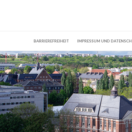
Weblog der Dresdner Bauingenieure · Seit
BauBlog TU 
BARRIEREFREIHEIT
IMPRESSUM UND DATENSC