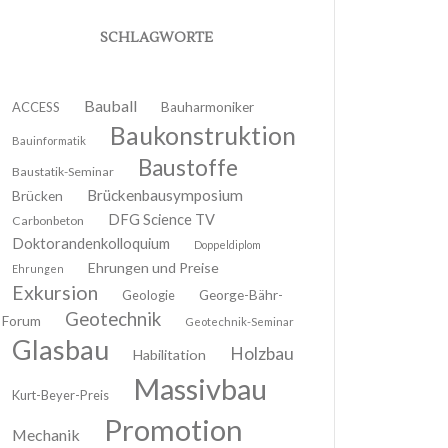
SCHLAGWORTE
Bauball
ACCESS
Bauharmoniker
Baukonstruktion
Bauinformatik
Baustoffe
Baustatik-Seminar
Brückenbausymposium
Brücken
DFG Science TV
Carbonbeton
Doktorandenkolloquium
Doppeldiplom
Ehrungen und Preise
Ehrungen
Exkursion
Geologie
George-Bähr-
Geotechnik
Forum
Geotechnik-Seminar
Glasbau
Holzbau
Habilitation
Massivbau
Kurt-Beyer-Preis
Promotion
Mechanik