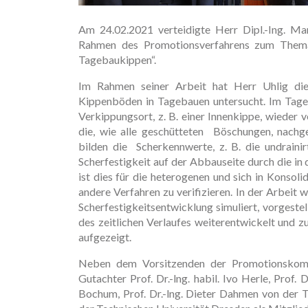
Am 24.02.2021 verteidigte Herr Dipl.-Ing. Mar
Rahmen des Promotionsverfahrens zum Thema 
Tagebaukippen“.
Im Rahmen seiner Arbeit hat Herr Uhlig die z
Kippenböden in Tagebauen untersucht. Im Tag
Verkippungsort, z. B. einer Innenkippe, wieder
die, wie alle geschütteten Böschungen, nach
bilden die Scherkennwerte, z. B. die undraini
Scherfestigkeit auf der Abbauseite durch die i
ist dies für die heterogenen und sich in Konsol
andere Verfahren zu verifizieren. In der Arbeit 
Scherfestigkeitsentwicklung simuliert, vorgest
des zeitlichen Verlaufes weiterentwickelt und 
aufgezeigt.
Neben dem Vorsitzenden der Promotionskommis
Gutachter Prof. Dr.-lng. habil. Ivo Herle, Prof.
Bochum, Prof. Dr.-lng. Dieter Dahmen von der T