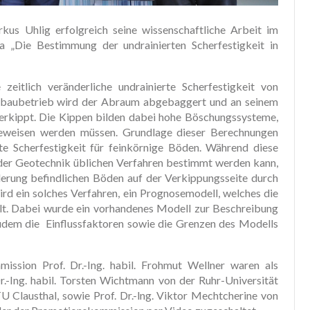
kus Uhlig erfolgreich seine wissenschaftliche Arbeit im
„Die Bestimmung der undrainierten Scherfestigkeit in
eitlich veränderliche undrainierte Scherfestigkeit von
ebaubetrieb wird der Abraum abgebaggert und an seinem
 verkippt. Die Kippen bilden dabei hohe Böschungssysteme,
geweisen werden müssen. Grundlage dieser Berechnungen
rte Scherfestigkeit für feinkörnige Böden. Während diese
n der Geotechnik üblichen Verfahren bestimmt werden kann,
iderung befindlichen Böden auf der Verkippungsseite durch
wird ein solches Verfahren, ein Prognosemodell, welches die
ellt. Dabei wurde ein vorhandenes Modell zur Beschreibung
zudem die Einflussfaktoren sowie die Grenzen des Modells
sion Prof. Dr.-Ing. habil. Frohmut Wellner waren als
 Dr.-Ing. habil. Torsten Wichtmann von der Ruhr-Universität
U Clausthal, sowie Prof. Dr.-lng. Viktor Mechtcherine von