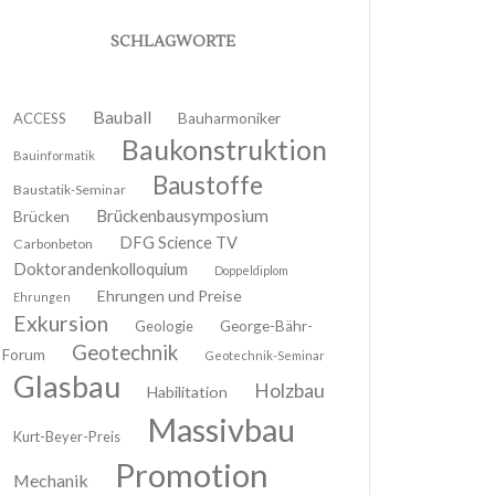
SCHLAGWORTE
Bauball
ACCESS
Bauharmoniker
Baukonstruktion
Bauinformatik
Baustoffe
Baustatik-Seminar
Brückenbausymposium
Brücken
DFG Science TV
Carbonbeton
Doktorandenkolloquium
Doppeldiplom
Ehrungen und Preise
Ehrungen
Exkursion
Geologie
George-Bähr-
Geotechnik
Forum
Geotechnik-Seminar
Glasbau
Holzbau
Habilitation
Massivbau
Kurt-Beyer-Preis
Promotion
Mechanik