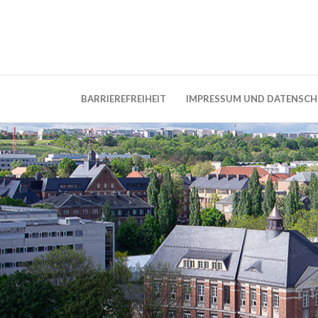
Weblog der Dresdner Bauingenieure · Seit
BauBlog TU 
BARRIEREFREIHEIT
IMPRESSUM UND DATENSC