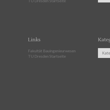
TU Dresden Startseite
Links
Kate
Kateg
Fakultät Bauingenieurwesen
TU Dresden Startseite