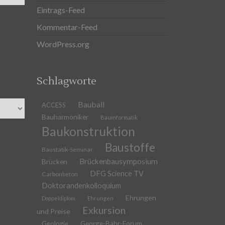
Eintrags-Feed
Kommentar-Feed
WordPress.org
Schlagworte
Bauball
ACCESS
Bauharmoniker
Bauinformatik
Baukonstruktion
Baustoffe
Baustatik-Seminar
Brückenbausymposium
Brücken
DFG Science TV
Carbonbeton
Doktorandenkolloquium
Ehrungen
Doppeldiplom
Ehrungen
Exkursion
und Preise
Geologie
George-Bähr-Forum