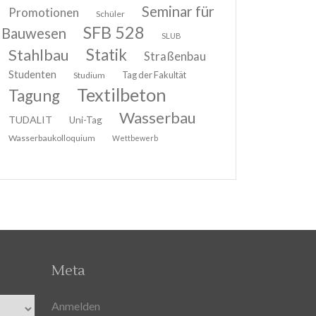
Seminar für
Promotionen
Schüler
SFB 528
Bauwesen
SLUB
Stahlbau
Statik
Straßenbau
Studenten
Tag der Fakultät
Studium
Textilbeton
Tagung
Wasserbau
TUDALIT
Uni-Tag
Wasserbaukolloquium
Wettbewerb
Meta
Anmelden