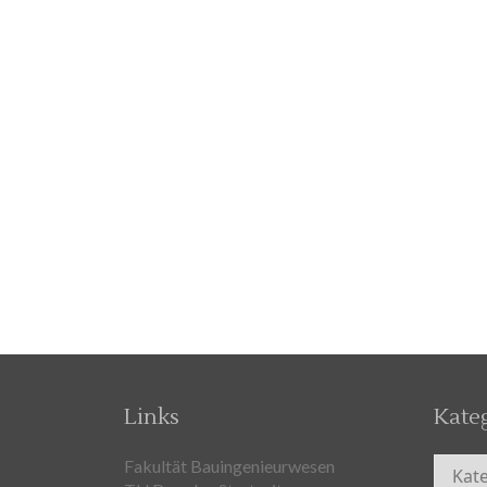
Links
Kate
Kateg
Fakultät Bauingenieurwesen