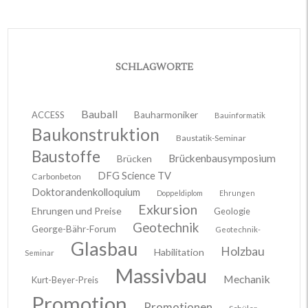
SCHLAGWORTE
Bauball
ACCESS
Bauharmoniker
Bauinformatik
Baukonstruktion
Baustatik-Seminar
Baustoffe
Brückenbausymposium
Brücken
DFG Science TV
Carbonbeton
Doktorandenkolloquium
Doppeldiplom
Ehrungen
Exkursion
Ehrungen und Preise
Geologie
Geotechnik
George-Bähr-Forum
Geotechnik-
Glasbau
Holzbau
Habilitation
Seminar
Massivbau
Mechanik
Kurt-Beyer-Preis
Promotion
Promotionen