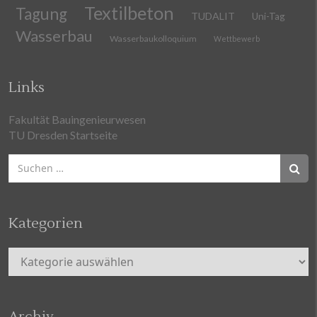
Textilbeton
Tagung
TUDALIT
Uni-Tag
Wasserbau
Wasserbaukolloquium
Wettbewerb
Links
Fakultät Bauingenieurwesen
TU Dresden Startseite
Suchen
nach:
Kategorien
Kategorien
Archiv