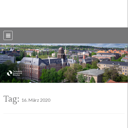
Weblog der Dresdner Bauingenieure · Seit 2002
BauBlog TU
Dresden
Tag:
16. März 2020