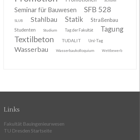
Schüler
SFB 528
Seminar für Bauwesen
Stahlbau
Statik
Straßenbau
SLUB
Tagung
Studenten
Tag der Fakultät
Studium
Textilbeton
TUDALIT
Uni-Tag
Wasserbau
Wasserbaukolloquium
Wettbewerb
Links
Fakultät Bauingenieurwesen
TU Dresden Startseite