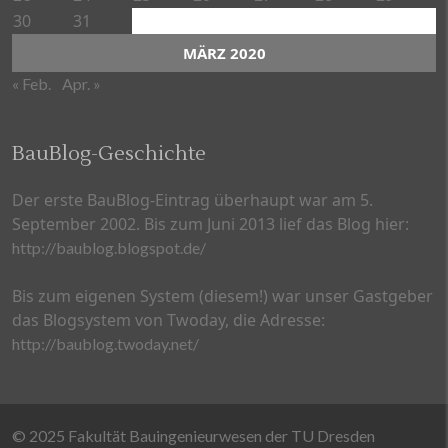
30
31
MÄRZ 2020
« Feb.
Apr. »
BauBlog-Geschichte
Der erste BauBlog-Eintrag überhaupt war am 5.
September 2002. Bis zum Juni 2013 lief das Blog hier:
http://baublog.blogspot.de/
Bis zum eigenen System (diesem!) war unser Gastgeber
das Blogsystem von Twoday, die Adresse:
http://baublog.twoday.net/
© 2025 Fakultät Bauingenieurwesen der TU Dresden