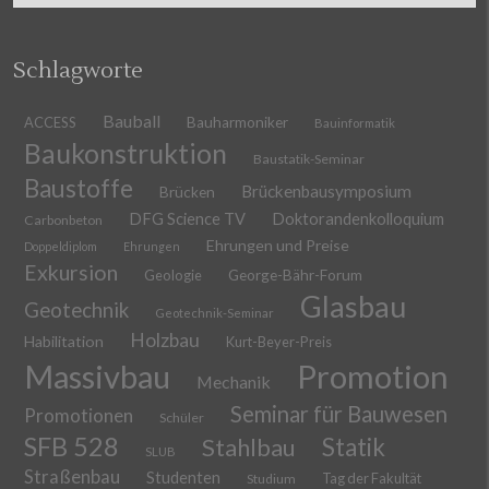
Schlagworte
Bauball
ACCESS
Bauharmoniker
Bauinformatik
Baukonstruktion
Baustatik-Seminar
Baustoffe
Brückenbausymposium
Brücken
DFG Science TV
Doktorandenkolloquium
Carbonbeton
Ehrungen und Preise
Doppeldiplom
Ehrungen
Exkursion
Geologie
George-Bähr-Forum
Glasbau
Geotechnik
Geotechnik-Seminar
Holzbau
Habilitation
Kurt-Beyer-Preis
Massivbau
Promotion
Mechanik
Seminar für Bauwesen
Promotionen
Schüler
SFB 528
Stahlbau
Statik
SLUB
Straßenbau
Studenten
Tag der Fakultät
Studium