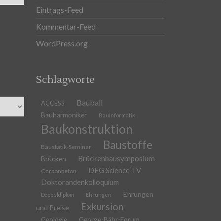
Eintrags-Feed
Kommentar-Feed
WordPress.org
Schlagworte
Bauball
ACCESS
Bauharmoniker
Bauinformatik
Baukonstruktion
Baustoffe
Baustatik-Seminar
Brückenbausymposium
Brücken
DFG Science TV
Carbonbeton
Doktorandenkolloquium
Ehrungen
Doppeldiplom
Ehrungen
Exkursion
und Preise
Geologie
George-Bähr-Forum