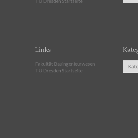
TU Dresden Startseite
Links
Kate
Kateg
Fakultät Bauingenieurwesen
TU Dresden Startseite