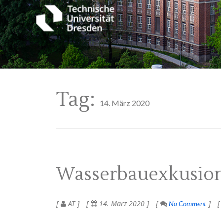
Tag:
14. März 2020
Wasserbauexkusion 
AT
14. März 2020
No Comment