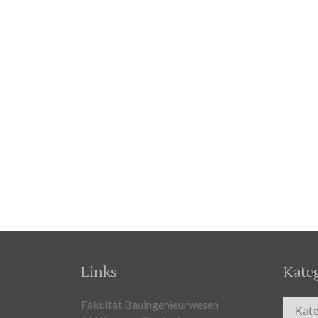
Links
Kate
Kateg
Fakultät Bauingenieurwesen