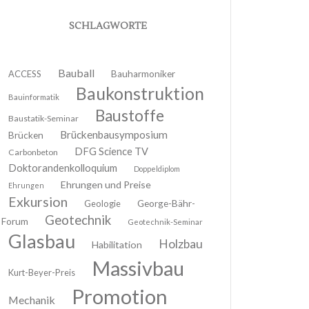
SCHLAGWORTE
Bauball
ACCESS
Bauharmoniker
Baukonstruktion
Bauinformatik
Baustoffe
Baustatik-Seminar
Brückenbausymposium
Brücken
DFG Science TV
Carbonbeton
Doktorandenkolloquium
Doppeldiplom
Ehrungen und Preise
Ehrungen
Exkursion
Geologie
George-Bähr-
Geotechnik
Forum
Geotechnik-Seminar
Glasbau
Holzbau
Habilitation
Massivbau
Kurt-Beyer-Preis
Promotion
Mechanik