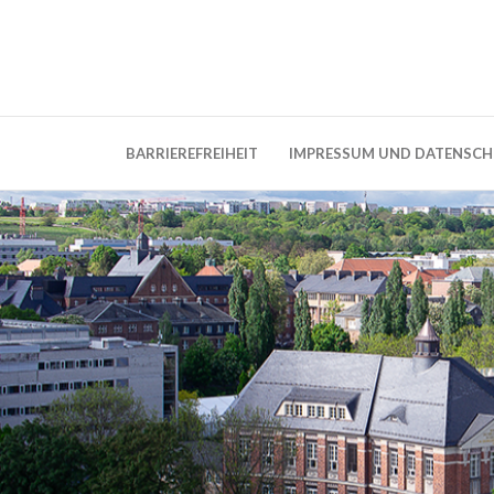
Weblog der Dresdner Bauingenieure · Seit
BauBlog TU 
BARRIEREFREIHEIT
IMPRESSUM UND DATENSC