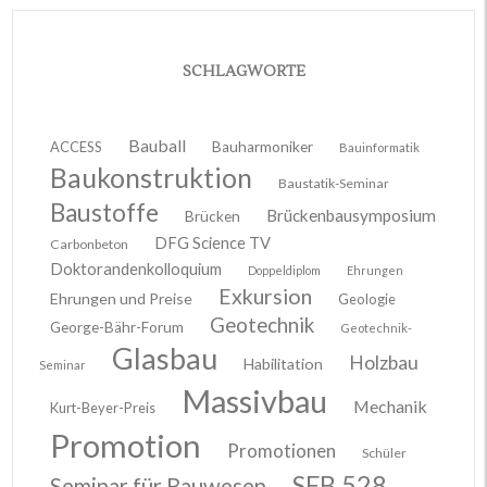
SCHLAGWORTE
Bauball
ACCESS
Bauharmoniker
Bauinformatik
Baukonstruktion
Baustatik-Seminar
Baustoffe
Brückenbausymposium
Brücken
DFG Science TV
Carbonbeton
Doktorandenkolloquium
Doppeldiplom
Ehrungen
Exkursion
Ehrungen und Preise
Geologie
Geotechnik
George-Bähr-Forum
Geotechnik-
Glasbau
Holzbau
Habilitation
Seminar
Massivbau
Mechanik
Kurt-Beyer-Preis
Promotion
Promotionen
Schüler
SFB 528
Seminar für Bauwesen