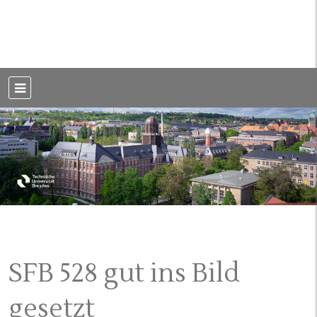
Weblog der Dresdner Bauingenieure · Seit 2002
BauBlog TU
Dresden
SFB 528 gut ins Bild
gesetzt