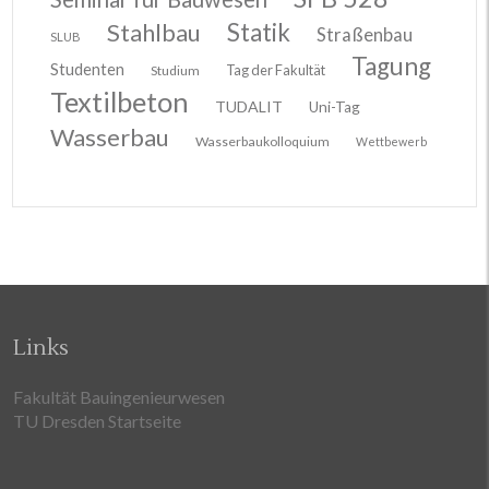
Stahlbau
Statik
Straßenbau
SLUB
Tagung
Studenten
Tag der Fakultät
Studium
Textilbeton
TUDALIT
Uni-Tag
Wasserbau
Wasserbaukolloquium
Wettbewerb
Links
Fakultät Bauingenieurwesen
TU Dresden Startseite