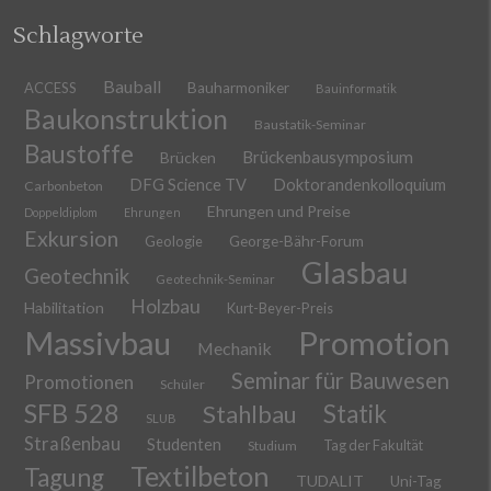
Schlagworte
Bauball
ACCESS
Bauharmoniker
Bauinformatik
Baukonstruktion
Baustatik-Seminar
Baustoffe
Brückenbausymposium
Brücken
DFG Science TV
Doktorandenkolloquium
Carbonbeton
Ehrungen und Preise
Doppeldiplom
Ehrungen
Exkursion
Geologie
George-Bähr-Forum
Glasbau
Geotechnik
Geotechnik-Seminar
Holzbau
Habilitation
Kurt-Beyer-Preis
Massivbau
Promotion
Mechanik
Seminar für Bauwesen
Promotionen
Schüler
SFB 528
Stahlbau
Statik
SLUB
Straßenbau
Studenten
Tag der Fakultät
Studium
Textilbeton
Tagung
TUDALIT
Uni-Tag