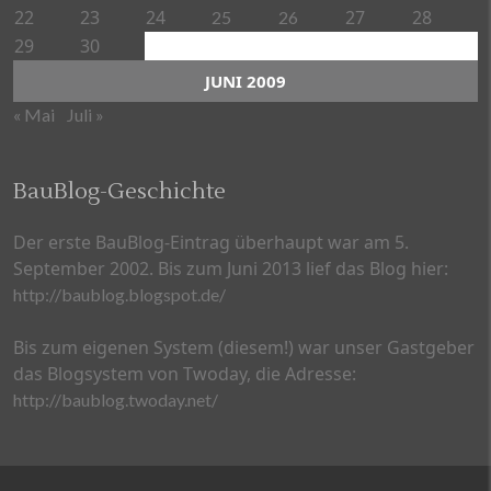
22
23
24
27
28
25
26
29
30
JUNI 2009
« Mai
Juli »
BauBlog-Geschichte
Der erste BauBlog-Eintrag überhaupt war am 5.
September 2002. Bis zum Juni 2013 lief das Blog hier:
http://baublog.blogspot.de/
Bis zum eigenen System (diesem!) war unser Gastgeber
das Blogsystem von Twoday, die Adresse:
http://baublog.twoday.net/