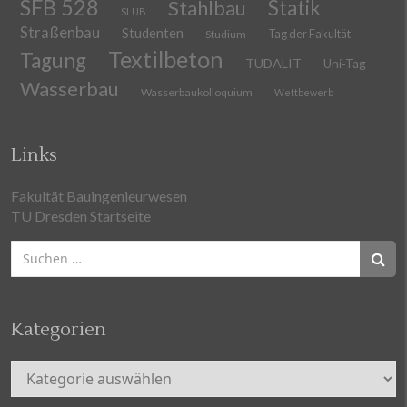
SFB 528
Stahlbau
Statik
SLUB
Straßenbau
Studenten
Tag der Fakultät
Studium
Textilbeton
Tagung
TUDALIT
Uni-Tag
Wasserbau
Wasserbaukolloquium
Wettbewerb
Links
Fakultät Bauingenieurwesen
TU Dresden Startseite
Suchen
nach:
Kategorien
Kategorien