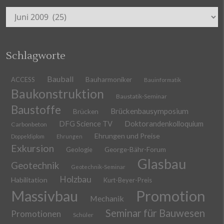
Archiv
Schlagworte
Bauball
ACCESS
Bauharmoniker
Bauinformatik
Baukonstruktion
Baustatik-Seminar
Baustoffe
Brückenbausymposium
Brücken
DFG Science TV
Doktorandenkolloquium
Carbonbeton
Ehrungen und Preise
Doppeldiplom
Ehrungen
Exkursion
Geologie
George-Bähr-Forum
Glasbau
Geotechnik
Geotechnik-Seminar
Holzbau
Habilitation
Kurt-Beyer-Preis
Massivbau
Promotion
Mechanik
Seminar für Bauwesen
Promotionen
Schüler