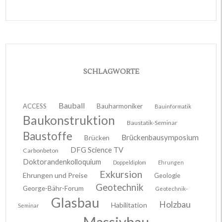
SCHLAGWORTE
Bauball
ACCESS
Bauharmoniker
Bauinformatik
Baukonstruktion
Baustatik-Seminar
Baustoffe
Brückenbausymposium
Brücken
DFG Science TV
Carbonbeton
Doktorandenkolloquium
Doppeldiplom
Ehrungen
Exkursion
Ehrungen und Preise
Geologie
Geotechnik
George-Bähr-Forum
Geotechnik-
Glasbau
Holzbau
Habilitation
Seminar
Massivbau