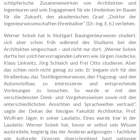
schöpferische Zusammenwirken von Architekten und
Ingenieuren und sein Engagement für ein Umdenken im Bauen
für die Zukunft, den akademischen Grad „Doktor der
Ingenieurwissenschaften Ehrenhalber“ (Dr.-Ing. E. h.) verliehen.
Werner Sobek hat in Stuttgart Bauingenieurwesen studiert,
sich aber schon früh während des Studiums bei den
Architekten umgeschaut – und nicht nur dort. „Werner Sobek
durfte bei solch hervorragenden Lehrern wie Jürgen Joedecke,
Klaus Linkwitz, Jörg Schlaich und Frei Otto studieren. Aber
das schien noch nicht genug zu sein. Er begann sich für den
Straßenbau, das Textilingenieurwesen, den Flugzeug- und den
Automobilbau zu interessieren und entsprechende
Vorlesungen zu besuchen. So wurde er mit den
verschiedensten Denk- und Vorgehensweisen sowie mit den
unterschiedlichsten Ansichten und Sprachwelten vertraut“,
sagte der Dekan der hiesigen Fakultät Architektur, Prof.
Wolfram Jäger, in seiner Laudatio. Eines wurde klar in der
Laudatio: Werner Sobek hat, bevor er selbst sein Wissen
ausbreitete, begierig das der Anderen aufgesogen – fachliche
wie kulturelle Grenzen überschreitend (und nationale