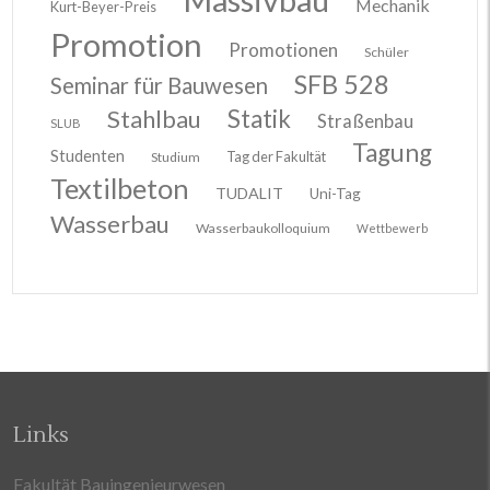
Mechanik
Kurt-Beyer-Preis
Promotion
Promotionen
Schüler
SFB 528
Seminar für Bauwesen
Stahlbau
Statik
Straßenbau
SLUB
Tagung
Studenten
Tag der Fakultät
Studium
Textilbeton
TUDALIT
Uni-Tag
Wasserbau
Wasserbaukolloquium
Wettbewerb
Links
Fakultät Bauingenieurwesen