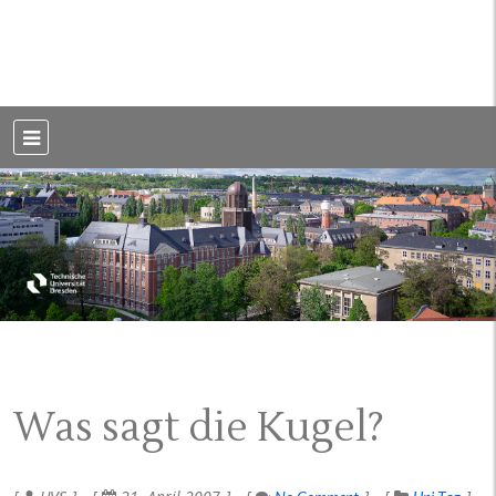
Weblog der Dresdner Bauingenieure · Seit 2002
BauBlog TU
Dresden
Was sagt die Kugel?