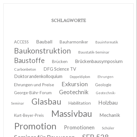
SCHLAGWORTE
Bauball
ACCESS
Bauharmoniker
Bauinformatik
Baukonstruktion
Baustatik-Seminar
Baustoffe
Brückenbausymposium
Brücken
DFG Science TV
Carbonbeton
Doktorandenkolloquium
Doppeldiplom
Ehrungen
Exkursion
Ehrungen und Preise
Geologie
Geotechnik
George-Bähr-Forum
Geotechnik-
Glasbau
Holzbau
Habilitation
Seminar
Massivbau
Mechanik
Kurt-Beyer-Preis
Promotion
Promotionen
Schüler
SFB 528