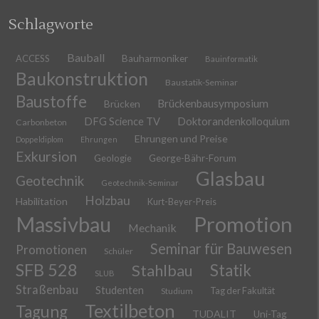
Schlagworte
Bauball
ACCESS
Bauharmoniker
Bauinformatik
Baukonstruktion
Baustatik-Seminar
Baustoffe
Brückenbausymposium
Brücken
DFG Science TV
Doktorandenkolloquium
Carbonbeton
Ehrungen und Preise
Doppeldiplom
Ehrungen
Exkursion
Geologie
George-Bähr-Forum
Glasbau
Geotechnik
Geotechnik-Seminar
Holzbau
Habilitation
Kurt-Beyer-Preis
Massivbau
Promotion
Mechanik
Seminar für Bauwesen
Promotionen
Schüler
SFB 528
Stahlbau
Statik
SLUB
Straßenbau
Studenten
Tag der Fakultät
Studium
Textilbeton
Tagung
TUDALIT
Uni-Tag