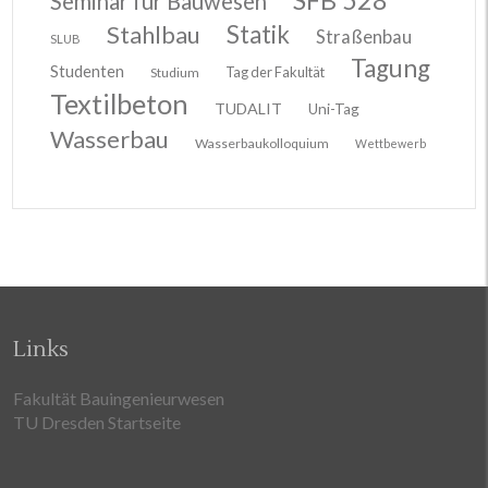
Seminar für Bauwesen
Stahlbau
Statik
Straßenbau
SLUB
Tagung
Studenten
Tag der Fakultät
Studium
Textilbeton
TUDALIT
Uni-Tag
Wasserbau
Wasserbaukolloquium
Wettbewerb
Links
Fakultät Bauingenieurwesen
TU Dresden Startseite