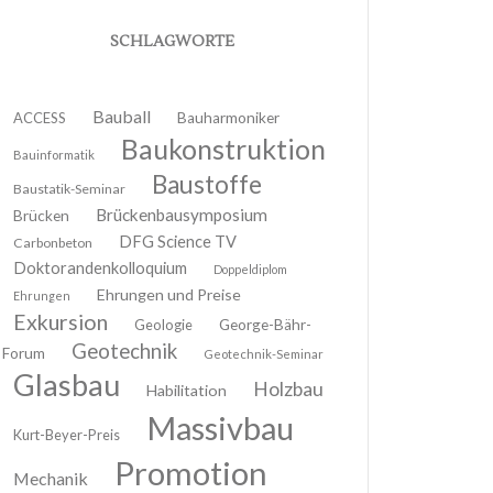
SCHLAGWORTE
Bauball
ACCESS
Bauharmoniker
Baukonstruktion
Bauinformatik
Baustoffe
Baustatik-Seminar
Brückenbausymposium
Brücken
DFG Science TV
Carbonbeton
Doktorandenkolloquium
Doppeldiplom
Ehrungen und Preise
Ehrungen
Exkursion
Geologie
George-Bähr-
Geotechnik
Forum
Geotechnik-Seminar
Glasbau
Holzbau
Habilitation
Massivbau
Kurt-Beyer-Preis
Promotion
Mechanik