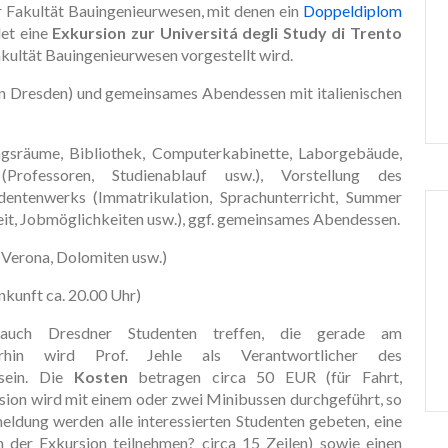
er Fakultät Bauingenieurwesen, mit denen ein
Doppeldiplom
det eine
Exkursion zur Universitá degli Study di Trento
kultät Bauingenieurwesen vorgestellt wird.
in Dresden) und gemeinsames Abendessen mit italienischen
ungsräume, Bibliothek, Computerkabinette, Laborgebäude,
Professoren, Studienablauf usw.), Vorstellung des
entenwerks (Immatrikulation, Sprachunterricht, Summer
eit, Jobmöglichkeiten usw.), ggf. gemeinsames Abendessen.
Verona, Dolomiten usw.)
nkunft ca. 20.00 Uhr)
 auch Dresdner Studenten treffen, die gerade am
rhin wird Prof. Jehle als Verantwortlicher des
sein. Die
Kosten
betragen circa 50 EUR (für Fahrt,
sion wird mit einem oder zwei Minibussen durchgeführt, so
eldung werden alle interessierten Studenten gebeten, eine
 der Exkursion teilnehmen? circa 15 Zeilen) sowie einen