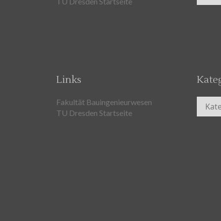
TU Dresden Startseite
Links
Kate
Kateg
Fakultät Bauingenieurwesen
TU Dresden Startseite