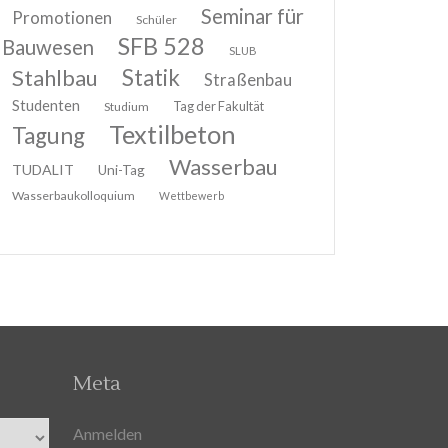
Seminar für
Promotionen
Schüler
SFB 528
Bauwesen
SLUB
Stahlbau
Statik
Straßenbau
Studenten
Tag der Fakultät
Studium
Textilbeton
Tagung
Wasserbau
TUDALIT
Uni-Tag
Wasserbaukolloquium
Wettbewerb
Meta
Anmelden