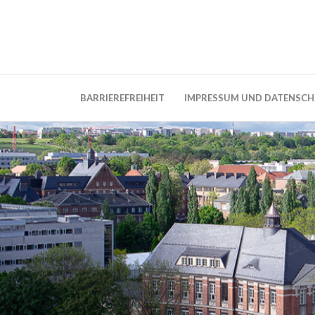
Weblog der Dresdner Bauingenieure · Seit
BauBlog TU 
BARRIEREFREIHEIT
IMPRESSUM UND DATENSC