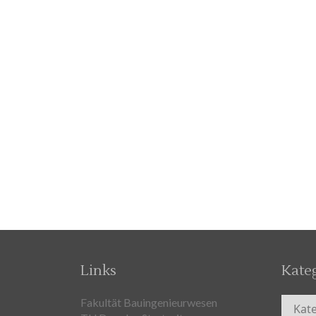
Links
Kate
Kateg
Fakultät Bauingenieurwesen