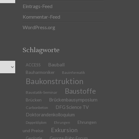
Eintrags-Feed
Kommentar-Feed
WordPress.org
Schlagworte
Bauball
ACCESS
Bauharmoniker
Bauinformatik
Baukonstruktion
Baustoffe
Baustatik-Seminar
Brückenbausymposium
Brücken
DFG Science TV
Carbonbeton
Doktorandenkolloquium
Ehrungen
Doppeldiplom
Ehrungen
Exkursion
und Preise
Geologie
George-Bähr-Forum