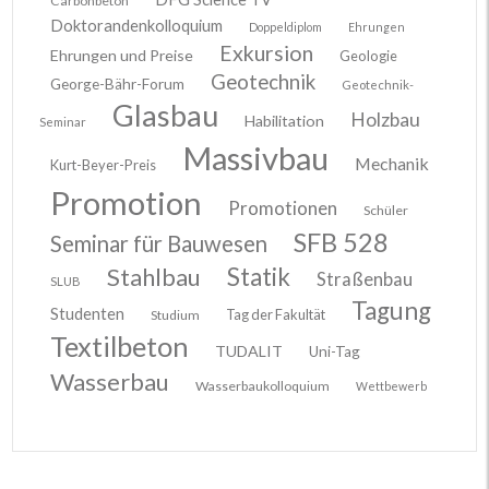
Carbonbeton
Doktorandenkolloquium
Doppeldiplom
Ehrungen
Exkursion
Ehrungen und Preise
Geologie
Geotechnik
George-Bähr-Forum
Geotechnik-
Glasbau
Holzbau
Habilitation
Seminar
Massivbau
Mechanik
Kurt-Beyer-Preis
Promotion
Promotionen
Schüler
SFB 528
Seminar für Bauwesen
Stahlbau
Statik
Straßenbau
SLUB
Tagung
Studenten
Tag der Fakultät
Studium
Textilbeton
TUDALIT
Uni-Tag
Wasserbau
Wasserbaukolloquium
Wettbewerb