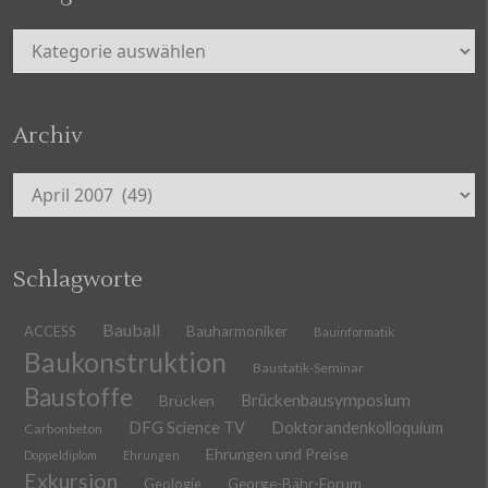
Kategorien
Archiv
Archiv
Schlagworte
Bauball
ACCESS
Bauharmoniker
Bauinformatik
Baukonstruktion
Baustatik-Seminar
Baustoffe
Brückenbausymposium
Brücken
DFG Science TV
Doktorandenkolloquium
Carbonbeton
Ehrungen und Preise
Doppeldiplom
Ehrungen
Exkursion
Geologie
George-Bähr-Forum