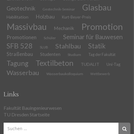
Glasbau
Geotechnik
Geotechnik-Seminar
Holzbau
Habilitation
Kurt-Beyer-Preis
Massivbau
Promotion
Mechanik
Seminar für Bauwesen
Promotionen
Schüler
SFB 528
Stahlbau
Statik
SLUB
Straßenbau
Studenten
Tag der Fakultät
Studium
Textilbeton
Tagung
TUDALIT
Uni-Tag
Wasserbau
Wasserbaukolloquium
Wettbewerb
Links
Fakultät Bauingenieurwesen
TU Dresden Startseite
Suchen
nach: