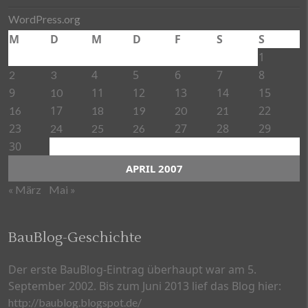
WordPress.org
M
D
M
D
F
S
S
1
4
5
6
7
8
2
3
9
11
12
13
14
15
10
17
22
16
18
19
20
21
23
27
28
29
24
25
26
30
APRIL 2007
« März
Mai »
BauBlog-Geschichte
Der erste BauBlog-Eintrag überhaupt war am 5.
September 2002. Bis zum Juni 2013 lief das Blog hier:
http://baublog.blogspot.de/