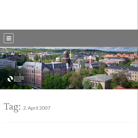
Weblog der Dresdner Bauingenieure · Seit 2002
BauBlog TU
Dresden
Tag:
2. April 2007