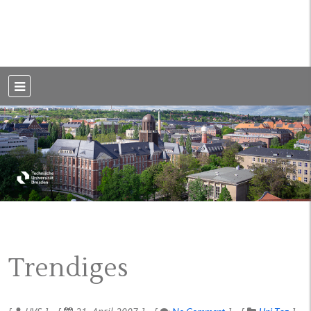
Weblog der Dresdner Bauingenieure · Seit 2002
BauBlog TU
Dresden
Trendiges