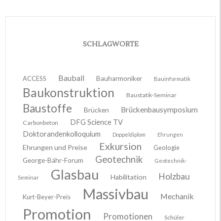
SCHLAGWORTE
Bauball
ACCESS
Bauharmoniker
Bauinformatik
Baukonstruktion
Baustatik-Seminar
Baustoffe
Brückenbausymposium
Brücken
DFG Science TV
Carbonbeton
Doktorandenkolloquium
Doppeldiplom
Ehrungen
Exkursion
Ehrungen und Preise
Geologie
Geotechnik
George-Bähr-Forum
Geotechnik-
Glasbau
Holzbau
Habilitation
Seminar
Massivbau
Mechanik
Kurt-Beyer-Preis
Promotion
Promotionen
Schüler