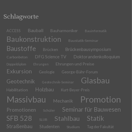
Schlagworte
Bauball
ACCESS
Bauharmoniker
Bauinformatik
Baukonstruktion
Baustatik-Seminar
Baustoffe
Brückenbausymposium
Brücken
DFG Science TV
Doktorandenkolloquium
Carbonbeton
Ehrungen und Preise
Doppeldiplom
Ehrungen
Exkursion
Geologie
George-Bähr-Forum
Glasbau
Geotechnik
Geotechnik-Seminar
Holzbau
Habilitation
Kurt-Beyer-Preis
Massivbau
Promotion
Mechanik
Seminar für Bauwesen
Promotionen
Schüler
SFB 528
Stahlbau
Statik
SLUB
Straßenbau
Studenten
Tag der Fakultät
Studium