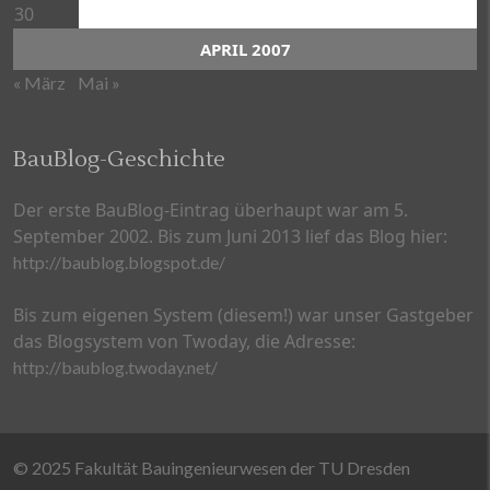
30
APRIL 2007
« März
Mai »
BauBlog-Geschichte
Der erste BauBlog-Eintrag überhaupt war am 5.
September 2002. Bis zum Juni 2013 lief das Blog hier:
http://baublog.blogspot.de/
Bis zum eigenen System (diesem!) war unser Gastgeber
das Blogsystem von Twoday, die Adresse:
http://baublog.twoday.net/
© 2025 Fakultät Bauingenieurwesen der TU Dresden