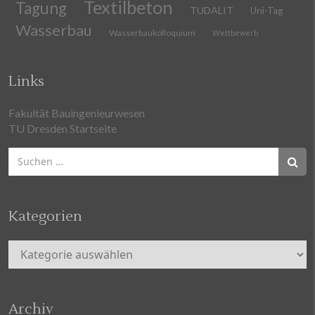
Textilbeton
Tagung
TUDALIT
Uni-Tag
Wasserbau
Wasserbaukolloquium
Wettbewerb
Links
Fakultät Bauingenieurwesen
TU Dresden Startseite
Suchen
nach:
Kategorien
Kategorien
Archiv