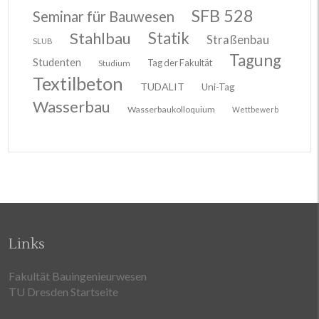
SFB 528
Seminar für Bauwesen
Stahlbau
Statik
Straßenbau
SLUB
Tagung
Studenten
Tag der Fakultät
Studium
Textilbeton
TUDALIT
Uni-Tag
Wasserbau
Wasserbaukolloquium
Wettbewerb
Links
Fakultät Bauingenieurwesen
TU Dresden Startseite