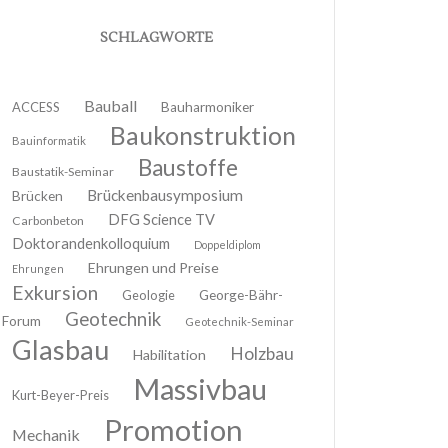
SCHLAGWORTE
Bauball
ACCESS
Bauharmoniker
Baukonstruktion
Bauinformatik
Baustoffe
Baustatik-Seminar
Brückenbausymposium
Brücken
DFG Science TV
Carbonbeton
Doktorandenkolloquium
Doppeldiplom
Ehrungen und Preise
Ehrungen
Exkursion
Geologie
George-Bähr-
Geotechnik
Forum
Geotechnik-Seminar
Glasbau
Holzbau
Habilitation
Massivbau
Kurt-Beyer-Preis
Promotion
Mechanik