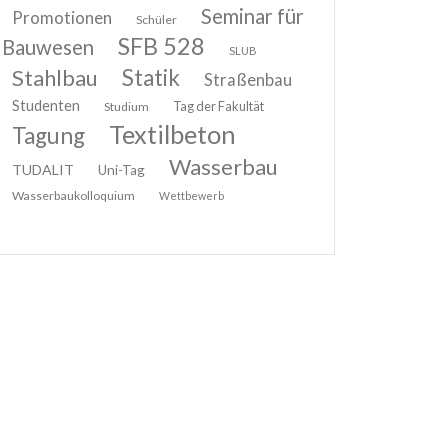
Seminar für
Promotionen
Schüler
SFB 528
Bauwesen
SLUB
Stahlbau
Statik
Straßenbau
Studenten
Tag der Fakultät
Studium
Textilbeton
Tagung
Wasserbau
TUDALIT
Uni-Tag
Wasserbaukolloquium
Wettbewerb