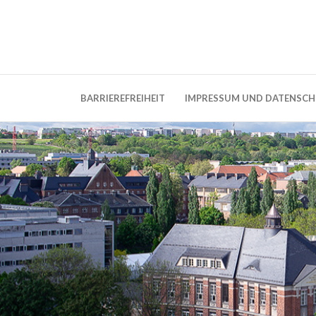
Weblog der Dresdner Bauingenieure · Seit
BauBlog TU 
BARRIEREFREIHEIT
IMPRESSUM UND DATENSC