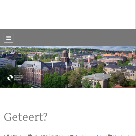
Weblog der Dresdner Bauingenieure · Seit 2002
BauBlog TU
Dresden
Geteert?