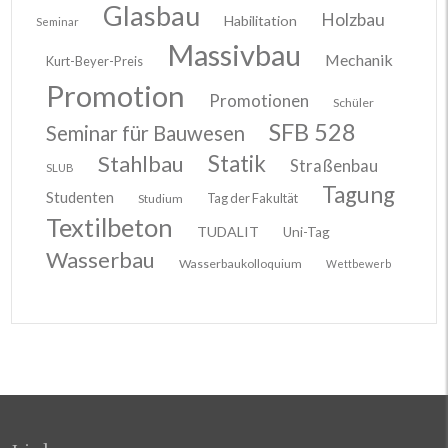
Glasbau
Holzbau
Habilitation
Seminar
Massivbau
Mechanik
Kurt-Beyer-Preis
Promotion
Promotionen
Schüler
SFB 528
Seminar für Bauwesen
Stahlbau
Statik
Straßenbau
SLUB
Tagung
Studenten
Tag der Fakultät
Studium
Textilbeton
TUDALIT
Uni-Tag
Wasserbau
Wasserbaukolloquium
Wettbewerb