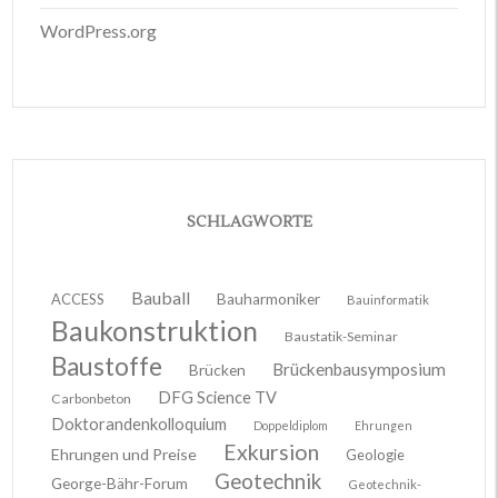
WordPress.org
SCHLAGWORTE
Bauball
ACCESS
Bauharmoniker
Bauinformatik
Baukonstruktion
Baustatik-Seminar
Baustoffe
Brückenbausymposium
Brücken
DFG Science TV
Carbonbeton
Doktorandenkolloquium
Doppeldiplom
Ehrungen
Exkursion
Ehrungen und Preise
Geologie
Geotechnik
George-Bähr-Forum
Geotechnik-