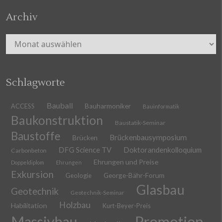
Archiv
Archiv
Schlagworte
Bauball
ACCESS
Bauharmoniker
Bauinformatik
Baukonstruktion
Baustatik-Seminar
Baustoffe
Brückenbausymposium
Brücken
DFG Science TV
Doktorandenkolloquium
Carbonbeton
Ehrungen und Preise
Doppeldiplom
Ehrungen
Exkursion
Geologie
George-Bähr-Forum
Glasbau
Geotechnik
Geotechnik-Seminar
Holzbau
Habilitation
Kurt-Beyer-Preis
Massivbau
Promotion