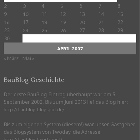
4
5
6
7
8
2
3
9
11
12
13
14
15
10
17
22
16
18
19
20
21
23
27
28
29
24
25
26
30
APRIL 2007
« März
Mai »
BauBlog-Geschichte
Der erste BauBlog-Eintrag überhaupt war am 5.
September 2002. Bis zum Juni 2013 lief das Blog hier:
http://baublog.blogspot.de/
Bis zum eigenen System (diesem!) war unser Gastgeber
das Blogsystem von Twoday, die Adresse:
http://baublog.twoday.net/