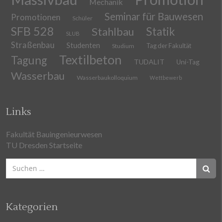
Mechanik
Seminar für Bauwesen
Promotionen
Schüler
SFB 528
Stahlbau
Statik
SLUB
Straßenbau
Studenten
Tag der Fakultät
Studium
Textilbeton
Tagung
TUDALIT
Uni-Tag
Wasserbau
Wasserbaukolloquium
Wettbewerb
Links
Fakultät Bauingenieurwesen
TU Dresden Startseite
Suchen
nach:
Kategorien