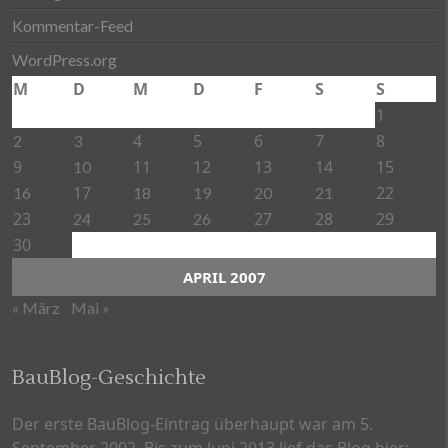
Kommentar-Feed
WordPress.org
M
D
M
D
F
S
S
1
4
5
6
7
8
2
3
9
11
12
13
14
15
10
17
22
16
18
19
20
21
23
27
28
29
24
25
26
30
APRIL 2007
« März
Mai »
BauBlog-Geschichte
Der erste BauBlog-Eintrag überhaupt war am 5.
September 2002. Bis zum Juni 2013 lief das Blog hier: