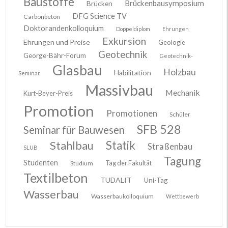
Baustoffe
Brückenbausymposium
Brücken
DFG Science TV
Carbonbeton
Doktorandenkolloquium
Doppeldiplom
Ehrungen
Exkursion
Ehrungen und Preise
Geologie
Geotechnik
George-Bähr-Forum
Geotechnik-
Glasbau
Holzbau
Habilitation
Seminar
Massivbau
Mechanik
Kurt-Beyer-Preis
Promotion
Promotionen
Schüler
SFB 528
Seminar für Bauwesen
Stahlbau
Statik
Straßenbau
SLUB
Tagung
Studenten
Tag der Fakultät
Studium
Textilbeton
TUDALIT
Uni-Tag
Wasserbau
Wasserbaukolloquium
Wettbewerb