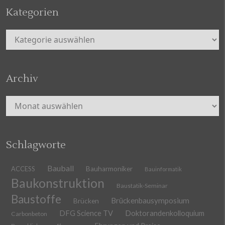
Kategorien
Kategorien
Archiv
Archiv
Schlagworte
Bauball
ACCESS
Bauharmoniker
Bauinformatik
Baukonstruktion
Baustatik-Seminar
Baustoffe
Brückenbausymposium
Brücken
DFG Science TV
Doktorandenkolloquium
Carbonbeton