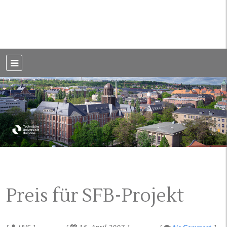
Weblog der Dresdner Bauingenieure · Seit 2002
BauBlog TU
Dresden
Preis für SFB-Projekt