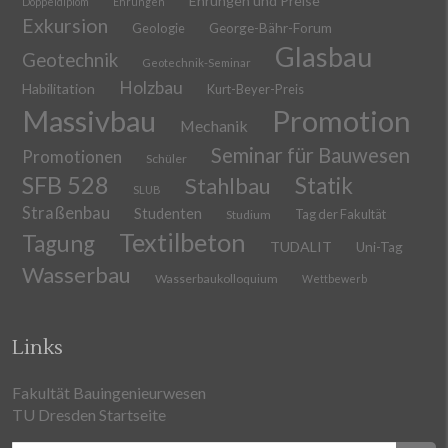
Ehrungen und Preise
Doppeldiplom
Ehrungen
Exkursion
Geologie
George-Bähr-Forum
Glasbau
Geotechnik
Geotechnik-Seminar
Holzbau
Habilitation
Kurt-Beyer-Preis
Massivbau
Promotion
Mechanik
Seminar für Bauwesen
Promotionen
Schüler
SFB 528
Stahlbau
Statik
SLUB
Straßenbau
Studenten
Tag der Fakultät
Studium
Textilbeton
Tagung
TUDALIT
Uni-Tag
Wasserbau
Wasserbaukolloquium
Wettbewerb
Links
Fakultät Bauingenieurwesen
TU Dresden Startseite