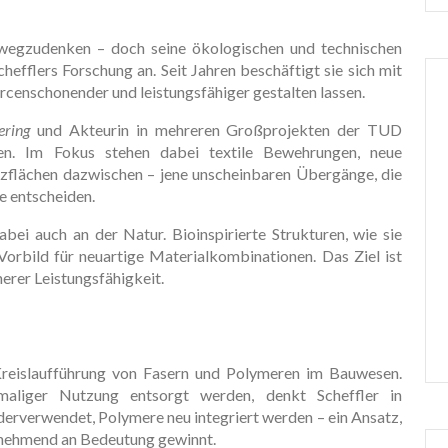
 wegzudenken – doch seine ökologischen und technischen
hefflers Forschung an. Seit Jahren beschäftigt sie sich mit
ourcenschonender und leistungsfähiger gestalten lassen.
ering
und Akteurin in mehreren Großprojekten der TUD
ien. Im Fokus stehen dabei textile Bewehrungen, neue
nzflächen dazwischen – jene unscheinbaren Übergänge, die
e entscheiden.
abei auch an der Natur. Bioinspirierte Strukturen, wie sie
orbild für neuartige Materialkombinationen. Das Ziel ist
herer Leistungsfähigkeit.
 Kreislaufführung von Fasern und Polymeren im Bauwesen.
maliger Nutzung entsorgt werden, denkt Scheffler in
derverwendet, Polymere neu integriert werden – ein Ansatz,
unehmend an Bedeutung gewinnt.