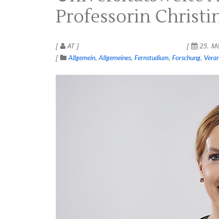
Professorin Christi
AT
25. Mä
Allgemein
Allgemeines
Fernstudium
Forschung
Veran