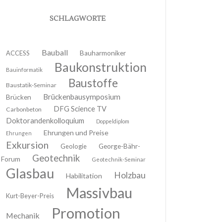
SCHLAGWORTE
Bauball
ACCESS
Bauharmoniker
Baukonstruktion
Bauinformatik
Baustoffe
Baustatik-Seminar
Brückenbausymposium
Brücken
DFG Science TV
Carbonbeton
Doktorandenkolloquium
Doppeldiplom
Ehrungen und Preise
Ehrungen
Exkursion
Geologie
George-Bähr-
Geotechnik
Forum
Geotechnik-Seminar
Glasbau
Holzbau
Habilitation
Massivbau
Kurt-Beyer-Preis
Promotion
Mechanik