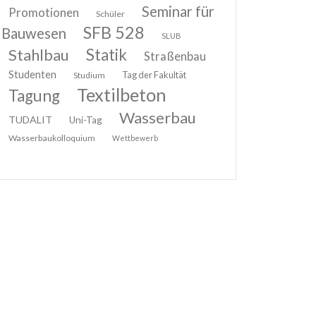
Seminar für
Promotionen
Schüler
SFB 528
Bauwesen
SLUB
Stahlbau
Statik
Straßenbau
Studenten
Tag der Fakultät
Studium
Textilbeton
Tagung
Wasserbau
TUDALIT
Uni-Tag
Wasserbaukolloquium
Wettbewerb