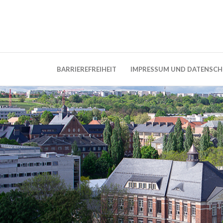
Weblog der Dresdner Bauingenieure · Seit
BauBlog TU 
BARRIEREFREIHEIT
IMPRESSUM UND DATENSC